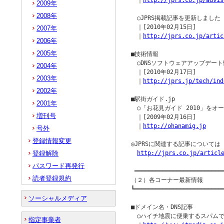
　｜
http://jprs.co.jp/advis
2009年
2008年
　○JPRS掲載記事を更新しました

　｜[2010年02月15日]

2007年
　｜
http://jprs.co.jp/artic
2006年
2005年
■技術情報

　○DNSソフトウェアアップデート
2004年
　｜[2010年02月17日]

2003年
　｜
http://jprs.jp/tech/ind
2002年
■駅街ガイド.jp

2001年
　○「お花見ガイド 2010」をオー
増刊号
　｜[2009年02月16日]

　｜
http://ohanamig.jp
号外
登録情報変更
◎JPRSに関連する記事について
登録解除
http://jprs.co.jp/articl
パスワード再発行
 ━━━━━━━━━━━━━━━━━━━━━━━━━━
読者登録規約
（２）各コーナー最新情報

┗━━━━━━━━━━━━━━━━━━━━━━━━━━
ソーシャルメディア
■ドメイン名・DNS記事

　○ハイチ地震に便乗するスパムで詐
指定事業者