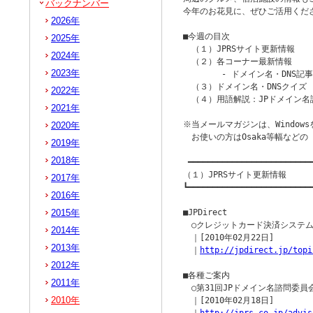
バックナンバー
今年のお花見に、ぜひご活用くださ
2026年
■今週の目次

2025年
　（１）JPRSサイト更新情報

2024年
　（２）各コーナー最新情報

2023年
　　　　 - ドメイン名・DNS記事 
　（３）ドメイン名・DNSクイズ

2022年
　（４）用語解説：JPドメイン名
2021年
※当メールマガジンは、Windowsを
2020年
　お使いの方はOsaka等幅など
2019年
2018年
 ━━━━━━━━━━━━━━━━━━━━━━━━━━
（１）JPRSサイト更新情報

2017年
┗━━━━━━━━━━━━━━━━━━━━━━━━━━
2016年
2015年
■JPDirect

　○クレジットカード決済システム
2014年
　｜[2010年02月22日]

2013年
　｜
http://jpdirect.jp/topi
2012年
■各種ご案内

2011年
　○第31回JPドメイン名諮問委員
2010年
　｜[2010年02月18日]
