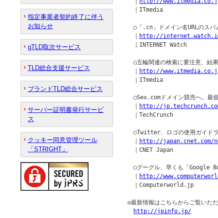
　｜
http://www.itmedia.co.j
　｜ITmedia

指定事業者契約終了に伴う
お知らせ
　○「.cn」ドメイン名URLのス
　｜
http://internet.watch.i
　｜INTERNET Watch

gTLD取次サービス
　○五輪関連の検索に要注意、結果
TLD総合支援サービス
　｜
http://www.itmedia.co.j
　｜ITmedia

ブランドTLD総合サービス
　○Sex.comドメイン競売へ。最
　｜
http://jp.techcrunch.co
サーバー証明書発行サービ
　｜TechCrunch

ス
　○Twitter、ロゴの使用ガイ
クッキー同意管理ツール
　｜
http://japan.cnet.com/n
「STRIGHT」
　｜CNET Japan

　○グーグル、早くも「Google B
　｜
http://www.computerworl
　｜Computerworld.jp

◎最新情報はこちらからご覧いただ
http://jpinfo.jp/