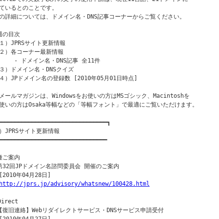
ているとのことです。

の詳細については、ドメイン名・DNS記事コーナーからご覧ください。

週の目次

１）JPRSサイト更新情報

２）各コーナー最新情報

　　 - ドメイン名・DNS記事 全11件

３）ドメイン名・DNSクイズ

４）JPドメイン名の登録数 [2010年05月01日時点]

メールマガジンは、Windowsをお使いの方はMSゴシック、Macintoshを

使いの方はOsaka等幅などの「等幅フォント」で最適にご覧いただけます。

━━━━━━━━━━━━━━━━━━━━━━━━━━━━━━━━┓

）JPRSサイト更新情報

━━━━━━━━━━━━━━━━━━━━━━━━━━━━━━━━

種ご案内

第32回JPドメイン名諮問委員会 開催のご案内

2010年04月28日]

http://jprs.jp/advisory/whatsnew/100428.html
irect

【復旧連絡】Webリダイレクトサービス・DNSサービス申請受付
