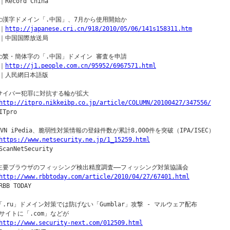
Record China

○漢字ドメイン「.中国」、7月から使用開始か

｜
http://japanese.cri.cn/918/2010/05/06/141s158311.htm
｜中国国際放送局

○繁・簡体字の「.中国」ドメイン 審査を申請

｜
http://j1.people.com.cn/95952/6967571.html
｜人民網日本語版

サイバー犯罪に対抗する輪が拡大

http://itpro.nikkeibp.co.jp/article/COLUMN/20100427/347556/
Tpro

JVN iPedia、脆弱性対策情報の登録件数が累計8,000件を突破（IPA/ISEC）

https://www.netsecurity.ne.jp/1_15259.html
canNetSecurity

主要ブラウザのフィッシング検出精度調査――フィッシング対策協議会

http://www.rbbtoday.com/article/2010/04/27/67401.html
BB TODAY

「.ru」ドメイン対策では防げない「Gumblar」攻撃 - マルウェア配布

サイトに「.com」などが

http://www.security-next.com/012509.html