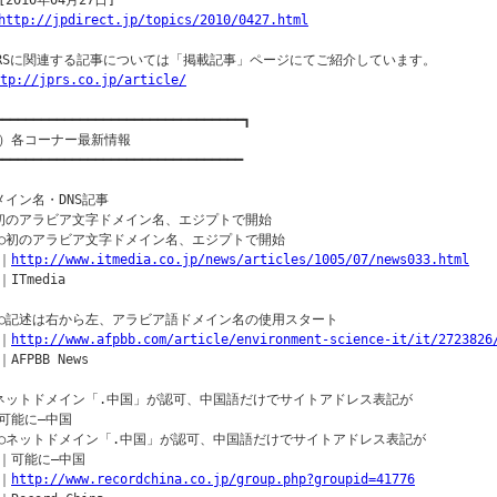
2010年04月27日]

http://jpdirect.jp/topics/2010/0427.html
PRSに関連する記事については「掲載記事」ページにてご紹介しています。

tp://jprs.co.jp/article/
━━━━━━━━━━━━━━━━━━━━━━━━━━━━━━━━┓

）各コーナー最新情報

━━━━━━━━━━━━━━━━━━━━━━━━━━━━━━━━

メイン名・DNS記事

初のアラビア文字ドメイン名、エジプトで開始

○初のアラビア文字ドメイン名、エジプトで開始

｜
http://www.itmedia.co.jp/news/articles/1005/07/news033.html
ITmedia

○記述は右から左、アラビア語ドメイン名の使用スタート

｜
http://www.afpbb.com/article/environment-science-it/it/2723826
AFPBB News

ネットドメイン「.中国」が認可、中国語だけでサイトアドレス表記が

可能に―中国

○ネットドメイン「.中国」が認可、中国語だけでサイトアドレス表記が

｜可能に―中国

｜
http://www.recordchina.co.jp/group.php?groupid=41776