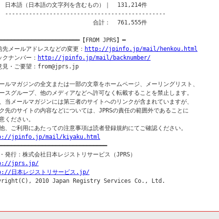
　日本語（日本語の文字列を含むもの）｜  131,214件

-----------------------------------------------

　　　　　　　　　　　　　　　　合計：  761,555件

━━━━━━━━━━━━━━━━━━━━━━━━【FROM JPRS】━

信先メールアドレスなどの変更：
http://jpinfo.jp/mail/henkou.html
ックナンバー：
http://jpinfo.jp/mail/backnumber/
見・ご要望：from@jprs.jp

ールマガジンの全文または一部の文章をホームページ、メーリングリスト、

ースグループ、他のメディアなどへ許可なく転載することを禁止します。

、当メールマガジンには第三者のサイトへのリンクが含まれていますが、

ク先のサイトの内容などについては、JPRSの責任の範囲外であることに

意ください。

p://jpinfo.jp/mail/kiyaku.html
━━━━━━━━━━━━━━━━━━━━━━━━━━━━━━━━━

p://jprs.jp/
tp://日本レジストリサービス.jp/