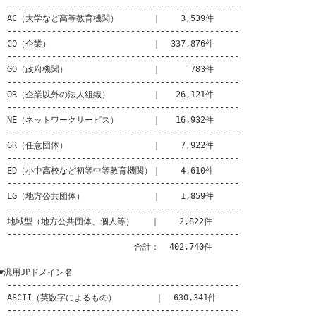
-----------------------------------------------

　AC（大学など高等教育機関）　　　　｜    3,539件

-----------------------------------------------

　CO（企業）　　　　　　　　　　　　｜  337,876件

-----------------------------------------------

　GO（政府機関）　　　　　　　　　　｜      783件

-----------------------------------------------

　OR（企業以外の法人組織）　　　　　｜   26,121件

-----------------------------------------------

　NE（ネットワークサービス）　　　　｜   16,932件

-----------------------------------------------

　GR（任意団体）　　　　　　　　　　｜    7,922件

-----------------------------------------------

　ED（小中高校など初等中等教育機関）｜    4,610件

-----------------------------------------------

　LG（地方公共団体）　　　　　　　　｜    1,859件

-----------------------------------------------

　地域型（地方公共団体、個人等）　　｜    2,822件

-----------------------------------------------

　　　　　　　　　　　　　　　　合計：  402,740件

▼汎用JPドメイン名

-----------------------------------------------

　ASCII（英数字によるもの）　　　　 ｜  630,341件

-----------------------------------------------
