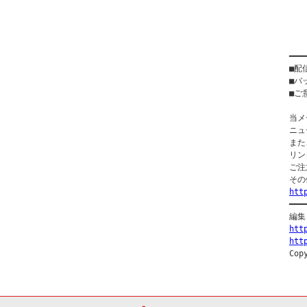
　　
　　　
　　
━━━
■配
■バ
■ご意
当メ
ニュ
また
リン
ご注
htt

━━
htt
ht