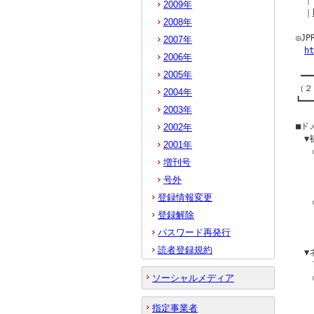
　｜[
2009年
　｜
2008年
◎J
2007年
ht
2006年
2005年
 ━━
（２
2004年
┗━━
2003年
■ド
2002年
　▼
2001年
　　
増刊号
　　
　　｜
号外
登録情報変更
　　
登録解除
　　
　　｜
パスワード再発行
読者登録規約
　▼
　　
ソーシャルメディア
　　
　　
　　
指定事業者