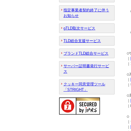
　　｜
指定事業者契約終了に伴う
　　
お知らせ
　　
　　
gTLD取次サービス
　　
　　
TLD総合支援サービス
　　
ブランドTLD総合サービス
　○
　｜
　｜I
サーバー証明書発行サービ
ス
　○
　｜
クッキー同意管理ツール
　｜S
「STRIGHT」
　○
　｜
　｜R
　○
　｜
　｜