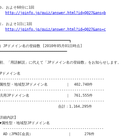
b. およそ60分に1回

http://jpinfo.jp/quiz/answer.html?id=Q027&ans=b
c. およそ1日に1回

http://jpinfo.jp/quiz/answer.html?id=Q027&ans=c
━━━━━━━━━━━━━━━━━━━━━━━━━━━━━━━━━┓

）JPドメイン名の登録数 [2010年05月01日時点]

━━━━━━━━━━━━━━━━━━━━━━━━━━━━━━━━

初、「用語解説」に代えて「JPドメイン名の登録数」をお知らせします。

JPドメイン名

------------------------------------------------

属性型・地域型JPドメイン名　　　　　｜  402,740件

------------------------------------------------

汎用JPドメイン名　　　　　　　　　　｜  761,555件

------------------------------------------------

　　　　　　　　　　　　　　　　合計：1,164,295件

詳細内訳】

▼属性型・地域型JPドメイン名

-----------------------------------------------

　AD（JPNIC会員）　　　　　　　　　 ｜      276件
