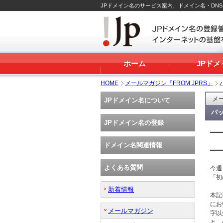
JPドメイン名のサービス案内、ドメイン名・DN
ホーム
JPド
HOME
メールマガジン「FROM JPRS」
メー
JPドメイン名について
バッ
JPドメイン名の登録
━━━
 　　
ドメイン名関連情報
━━━
よくある質問
今週
「初
新着情報
本記
にお
メールマガジン
字以
と、