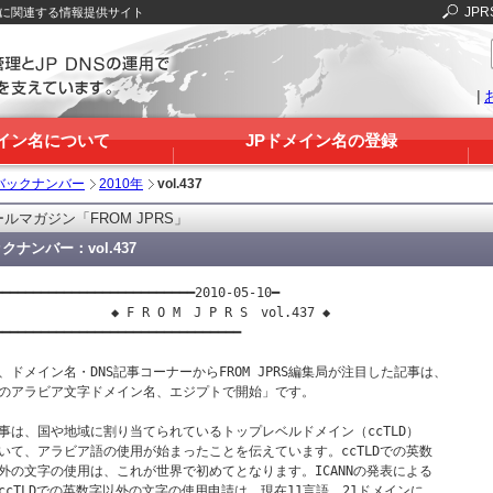
JPR
Sに関連する情報提供サイト
|
メイン名について
JPドメイン名の登録
バックナンバー
2010年
vol.437
ルマガジン「FROM JPRS」
クナンバー：vol.437
━━━━━━━━━━━━━━━━━━━━━━━━━━2010-05-10━

　　　　　　　　◆ F R O M　J P R S　vol.437 ◆

━━━━━━━━━━━━━━━━━━━━━━━━━━━━━━━━

、ドメイン名・DNS記事コーナーからFROM JPRS編集局が注目した記事は、

のアラビア文字ドメイン名、エジプトで開始」です。

事は、国や地域に割り当てられているトップレベルドメイン（ccTLD）

いて、アラビア語の使用が始まったことを伝えています。ccTLDでの英数

外の文字の使用は、これが世界で初めてとなります。ICANNの発表による

ccTLDでの英数字以外の文字の使用申請は、現在11言語、21ドメインに
