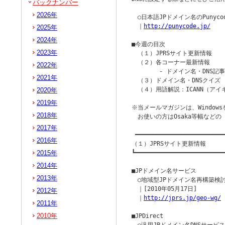
バックナンバー
2026年
　○日本語JPドメイン名のPunyco
　｜
http://punycode.jp/
2025年
2024年
■今週の目次

2023年
　（１）JPRSサイト更新情報

　（２）各コーナー最新情報

2022年
　　　　 - ドメイン名・DNS記事 
2021年
　（３）ドメイン名・DNSクイズ

　（４）用語解説：ICANN（アイキ
2020年
2019年
※当メールマガジンは、Windowsを
2018年
　お使いの方はOsaka等幅など
2017年
 ━━━━━━━━━━━━━━━━━━━━━━━━━━
2016年
（１）JPRSサイト更新情報

2015年
┗━━━━━━━━━━━━━━━━━━━━━━━━━━
2014年
■JPドメイン名サービス

2013年
　○地域型JPドメイン名再構築検
　｜[2010年05月17日] 

2012年
　｜
http://jprs.jp/geo-wg/
2011年
2010年
■JPDirect
