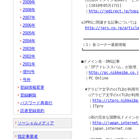
　○汎用JPドメイン名DNSサービス
2009年
　｜[2010年05月17日]

2008年
　｜
http://jpdirect.jp/topi
2007年
◎JPRSに関連する記事について
2006年
http://jprs.co.jp/articl
2005年
 ━━━━━━━━━━━━━━━━━━━━━━━━━━
2004年
（２）各コーナー最新情報

2003年
┗━━━━━━━━━━━━━━━━━━━━━━━━━━
2002年
■ドメイン名・DNS記事

2001年
　○「IPアドレススパム」が急増
増刊号
　｜
http://pc.nikkeibp.co.j
　｜PC Online

号外
登録情報変更
　▼アラビア文字のccTLDが利用
登録解除
　　○アラビア文字のccTLDが利
　　｜
http://itpro.nikkeibp
パスワード再発行
　　｜ITpro

読者登録規約
　　○初の完全な国際化ドメインが
ソーシャルメディア
　　｜
http://japan.internet
　　｜japan.internet.com

指定事業者