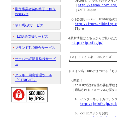
　　○ICANN、アラビア語ドメイ
　　｜
http://japan.cnet.com
指定事業者契約終了に伴う
　　｜CNET Japan

お知らせ
　○［公開サーバー］IPv6対応の
　｜
http://itpro.nikkeibp.c
gTLD取次サービス
　｜ITpro

TLD総合支援サービス
◎最新情報はこちらからご覧いただ
http://jpinfo.jp/
ブランドTLD総合サービス
 ━━━━━━━━━━━━━━━━━━━━━━━━━━
（３）ドメイン名・DNSクイズ

サーバー証明書発行サービ
┗━━━━━━━━━━━━━━━━━━━━━━━━━━
ス
ドメイン名・DNSにまつわる「ち
クッキー同意管理ツール
「STRIGHT」
　○問題！

　｜ccTLDの登録管理の委任手続き
　｜締結されるフォーマルな契約は
　　a. インターネットガバナンス
http://jpinfo.jp/qui
　　b. ccTLDスポンサ契約
