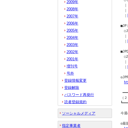
　○
2009年
　｜～
2008年
　｜[
　｜
2007年
2006年
■J
2005年
　○
　｜[
2004年
　｜
2003年
■JPD
2002年
　○
2001年
　｜[
増刊号
　｜
号外
◎J
登録情報変更
ht
登録解除
 ━━
パスワード再発行
（２
読者登録規約
┗━━
ソーシャルメディア
今週
◎最
指定事業者