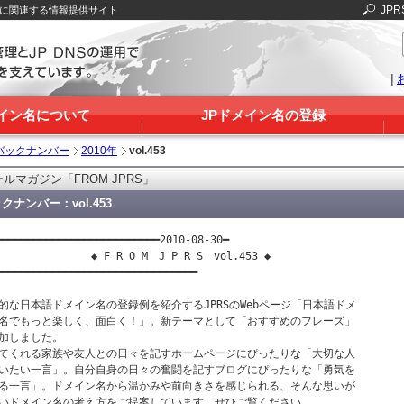
JPR
Sに関連する情報提供サイト
|
メイン名について
JPドメイン名の登録
バックナンバー
2010年
vol.453
ルマガジン「FROM JPRS」
クナンバー：vol.453
━━━━━━━━━━━━━━━━━━━━━━━━━━2010-08-30━

　　　　　　　　◆ F R O M　J P R S　vol.453 ◆

━━━━━━━━━━━━━━━━━━━━━━━━━━━━━━━━

的な日本語ドメイン名の登録例を紹介するJPRSのWebページ「日本語ドメ

名でもっと楽しく、面白く！」。新テーマとして「おすすめのフレーズ」

加しました。

てくれる家族や友人との日々を記すホームページにぴったりな「大切な人

いたい一言」。自分自身の日々の奮闘を記すブログにぴったりな「勇気を

る一言」。ドメイン名から温かみや前向きさを感じられる、そんな思いが

いドメイン名の考え方をご提案しています。ぜひご覧ください。
