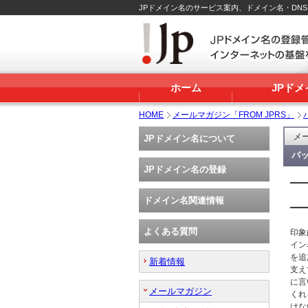
JPドメイン名のサービス案内、ドメイン名・DN
ホーム
JPド
HOME
メールマガジン「FROM JPRS」
メー
JPドメイン名について
バッ
JPドメイン名の登録
━━━
 　　
ドメイン名関連情報
━━━
よくある質問
印象
イン
を追
新着情報
支え
に言
メールマガジン
くれ
けな