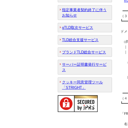
ht
指定事業者契約終了に伴う
 ━━
お知らせ
（３
┗━━
gTLD取次サービス
ドメ
TLD総合支援サービス
　○
　｜
ブランドTLD総合サービス
　｜
　　
サーバー証明書発行サービ
ス
　　b
クッキー同意管理ツール
「STRIGHT」
 ━━
（４
┗━━
「F
　名前