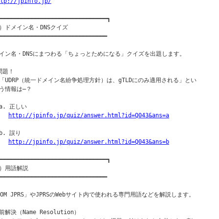
tp://jpinfo.jp/
━━━━━━━━━━━━━━━━━━━━━━━━━━━━━━━━┓

）ドメイン名・DNSクイズ

━━━━━━━━━━━━━━━━━━━━━━━━━━━━━━━━

イン名・DNSにまつわる「ちょっとためになる」クイズを出題します。

問題！

「UDRP（統一ドメイン名紛争処理方針）は、gTLDにのみ適用される」とい

う情報は―？

a. 正しい

http://jpinfo.jp/quiz/answer.html?id=Q043&ans=a
. 誤り

http://jpinfo.jp/quiz/answer.html?id=Q043&ans=b
━━━━━━━━━━━━━━━━━━━━━━━━━━━━━━━━┓

）用語解説

━━━━━━━━━━━━━━━━━━━━━━━━━━━━━━━━

ROM JPRS」やJPRSのWebサイト内で使われる専門用語などを解説します。

解決（Name Resolution）
