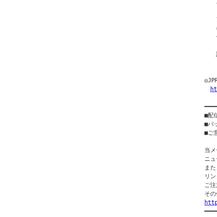
　　
　　
　　
　　
　　
　　
　　
　　
◎J
ht
━━━
■配
■バ
■ご意
当メ
ニュ
また
リン
ご注
htt

━━