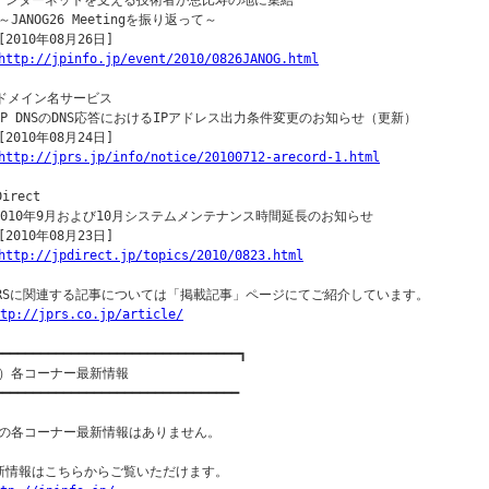
インターネットを支える技術者が恵比寿の地に集結

JANOG26 Meetingを振り返って～

2010年08月26日] 

http://jpinfo.jp/event/2010/0826JANOG.html
Pドメイン名サービス

JP DNSのDNS応答におけるIPアドレス出力条件変更のお知らせ（更新）

2010年08月24日] 

http://jprs.jp/info/notice/20100712-arecord-1.html
irect

2010年9月および10月システムメンテナンス時間延長のお知らせ

2010年08月23日] 

http://jpdirect.jp/topics/2010/0823.html
PRSに関連する記事については「掲載記事」ページにてご紹介しています。

tp://jprs.co.jp/article/
━━━━━━━━━━━━━━━━━━━━━━━━━━━━━━━━┓

）各コーナー最新情報

━━━━━━━━━━━━━━━━━━━━━━━━━━━━━━━━

の各コーナー最新情報はありません。

新情報はこちらからご覧いただけます。
