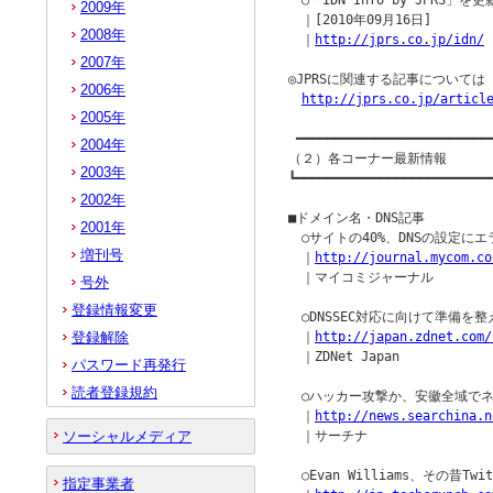
　○「IDN Info by JPRS」を
2009年
　｜[2010年09月16日]

2008年
　｜
http://jprs.co.jp/idn/
2007年
◎JPRSに関連する記事について
2006年
http://jprs.co.jp/articl
2005年
 ━━━━━━━━━━━━━━━━━━━━━━━━━━
2004年
（２）各コーナー最新情報

2003年
┗━━━━━━━━━━━━━━━━━━━━━━━━━━
2002年
■ドメイン名・DNS記事

2001年
　○サイトの40%、DNSの設定にエ
増刊号
　｜
http://journal.mycom.co
　｜マイコミジャーナル

号外
登録情報変更
　○DNSSEC対応に向けて準備を
登録解除
　｜
http://japan.zdnet.com/
　｜ZDNet Japan

パスワード再発行
読者登録規約
　○ハッカー攻撃か、安徽全域でネッ
　｜
http://news.searchina.n
ソーシャルメディア
　｜サーチナ

　○Evan Williams、その昔Tw
指定事業者