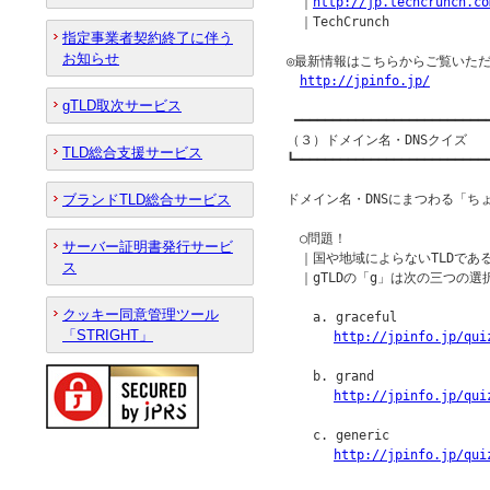
　｜
http://jp.techcrunch.co
　｜TechCrunch

指定事業者契約終了に伴う
お知らせ
◎最新情報はこちらからご覧いただ
http://jpinfo.jp/
gTLD取次サービス
 ━━━━━━━━━━━━━━━━━━━━━━━━━━
（３）ドメイン名・DNSクイズ

TLD総合支援サービス
┗━━━━━━━━━━━━━━━━━━━━━━━━━━
ブランドTLD総合サービス
ドメイン名・DNSにまつわる「ち
　○問題！

サーバー証明書発行サービ
　｜国や地域によらないTLDであるg
ス
　｜gTLDの「g」は次の三つの
クッキー同意管理ツール
　　a. graceful

「STRIGHT」
http://jpinfo.jp/qui
　　b. grand

http://jpinfo.jp/qui
　　c. generic

http://jpinfo.jp/qui