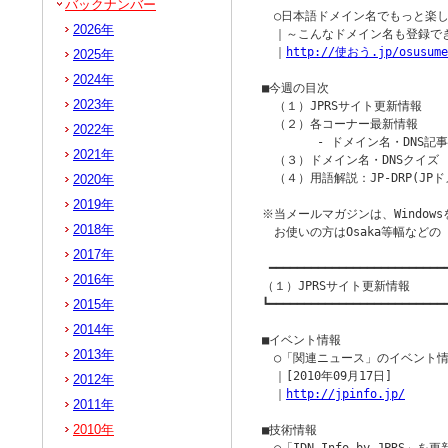
バックナンバー
　○日本語ドメイン名でもっと楽し
2026年
　｜～こんなドメイン名も登録でき
　｜
http://使おう.jp/osusume
2025年
2024年
■今週の目次

2023年
　（１）JPRSサイト更新情報

　（２）各コーナー最新情報

2022年
　　　　 - ドメイン名・DNS記事 
2021年
　（３）ドメイン名・DNSクイズ

　（４）用語解説：JP-DRP(JP
2020年
2019年
※当メールマガジンは、Windowsを
2018年
　お使いの方はOsaka等幅など
2017年
 ━━━━━━━━━━━━━━━━━━━━━━━━━━
2016年
（１）JPRSサイト更新情報

2015年
┗━━━━━━━━━━━━━━━━━━━━━━━━━━
2014年
■イベント情報

2013年
　○「関連ニュース」のイベント情
　｜[2010年09月17日]

2012年
　｜
http://jpinfo.jp/
2011年
2010年
■技術情報
