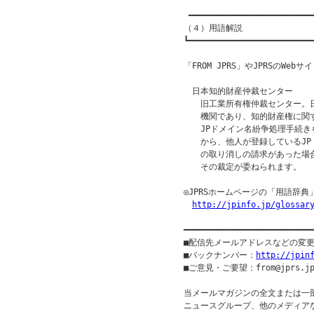
 ━━━━━━━━━━━━━━━━━━━━━━━━━━
（４）用語解説

┗━━━━━━━━━━━━━━━━━━━━━━━━━━
「FROM JPRS」やJPRSのW
　日本知的財産仲裁センター

　　旧工業所有権仲裁センター。
　　機関であり、知的財産権に関
　　JPドメイン名紛争処理手続き
　　から、他人が登録しているJP
　　の取り消しの請求があった場合
　　その裁定が委ねられます。

◎JPRSホームページの「用語辞典
http://jpinfo.jp/glossar
━━━━━━━━━━━━━━━━━━━━━━━━━━
■配信先メールアドレスなどの変
■バックナンバー：
http://jpin
■ご意見・ご要望：from@jprs.jp
当メールマガジンの全文または一
ニュースグループ、他のメディア