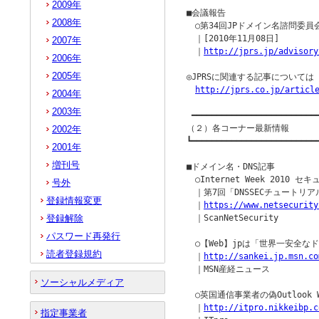
2009年
■会議報告

2008年
　○第34回JPドメイン名諮問委員
　｜[2010年11月08日] 

2007年
　｜
http://jprs.jp/advisory
2006年
2005年
◎JPRSに関連する記事について
http://jprs.co.jp/articl
2004年
2003年
 ━━━━━━━━━━━━━━━━━━━━━━━━━━
（２）各コーナー最新情報

2002年
┗━━━━━━━━━━━━━━━━━━━━━━━━━━
2001年
増刊号
■ドメイン名・DNS記事

　○Internet Week 2010 
号外
　｜第7回「DNSSECチュートリアル
登録情報変更
　｜
https://www.netsecurity
登録解除
　｜ScanNetSecurity

パスワード再発行
　○【Web】jpは「世界一安全なド
読者登録規約
　｜
http://sankei.jp.msn.co
　｜MSN産経ニュース

ソーシャルメディア
　○英国通信事業者の偽Outlook W
　｜
http://itpro.nikkeibp.c
指定事業者