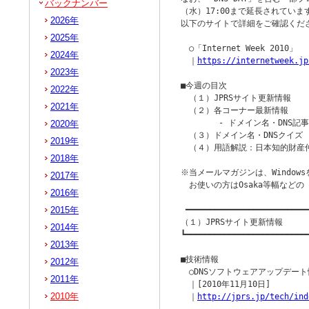
バックナンバー
（水）17:00まで延長されてい
2026年
以下のサイトで詳細をご確認くださ
2025年
　○「Internet Week 2010」

2024年
　｜
https://internetweek.jp
2023年
■今週の目次

2022年
　（１）JPRSサイト更新情報

2021年
　（２）各コーナー最新情報

　　　　 - ドメイン名・DNS記事 
2020年
　（３）ドメイン名・DNSクイズ

2019年
　（４）用語解説：日本知的財産仲
2018年
※当メールマガジンは、Windowsを
2017年
　お使いの方はOsaka等幅など
2016年
2015年
 ━━━━━━━━━━━━━━━━━━━━━━━━━━
（１）JPRSサイト更新情報

2014年
┗━━━━━━━━━━━━━━━━━━━━━━━━━━
2013年
■技術情報

2012年
　○DNSソフトウェアアップデート
2011年
　｜[2010年11月10日]

2010年
　｜
http://jprs.jp/tech/ind