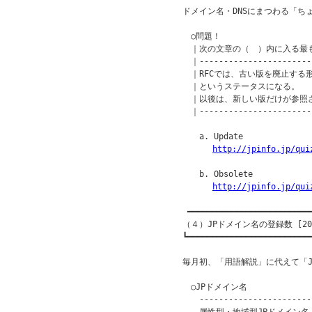
ドメイン名・DNSにまつわる「ち
　○問題！

　｜次の文章の（　）内に入る最も
　｜------------------------
　｜RFCでは、古い版を廃止する
　｜というステータスになる。

　｜以後は、新しい版だけが参照さ
　｜------------------------
　　a. Update

http://jpinfo.jp/qui
　　b. Obsolete

http://jpinfo.jp/qui
 ━━━━━━━━━━━━━━━━━━━━━━━━━━
（４）JPドメイン名の登録数 [201
┗━━━━━━━━━━━━━━━━━━━━━━━━━━
毎月初、「用語解説」に代えて「J
　○JPドメイン名

　　------------------------