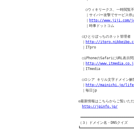
　　○ウィキリークス、一時閲覧不
　　｜サイバー攻撃でサービス停止
　　｜
http://www.jiji.com/j
　　｜時事ドットコム

　○ひとりぼっちのネット管理者

　｜
http://itpro.nikkeibp.c
　｜ITpro

　○iPhoneのSafariにURL
　｜
http://www.itmedia.co.j
　｜ITmedia

　○ロシア キリル文字ドメイン解禁
　｜
http://mainichi.jp/life
　｜毎日jp

◎最新情報はこちらからご覧いただ
http://jpinfo.jp/
 ━━━━━━━━━━━━━━━━━━━━━━━━━━
（３）ドメイン名・DNSクイズ

┗━━━━━━━━━━━━━━━━━━━━━━━━━━