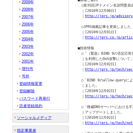
■各種ご案内

2009年
　○第35回JPドメイン名諮問委員
2008年
　｜[2010年12月06日]

　｜
http://jprs.jp/advisory
2007年
2006年
　○JPRS掲載記事を更新しました

2005年
　｜[2010年12月01日]

　｜
http://jprs.co.jp/artic
2004年
2003年
■技術情報

　○「（緊急）BIND 9の否定応答
2002年
　｜を利用したDoS攻撃について
2001年
　｜[2010年12月02日]

増刊号
　｜
http://jprs.jp/tech/sec
号外
　○「BIND 9のallow-que
登録情報変更
　｜ました。

登録解除
　｜[2010年12月02日]

　｜
http://jprs.jp/tech/sec
パスワード再発行
読者登録規約
　○「権威DNSサーバーにおける不
　｜アップデートしました。

ソーシャルメディア
　｜[2010年12月02日]

　｜
http://jprs.jp/tech/not
指定事業者