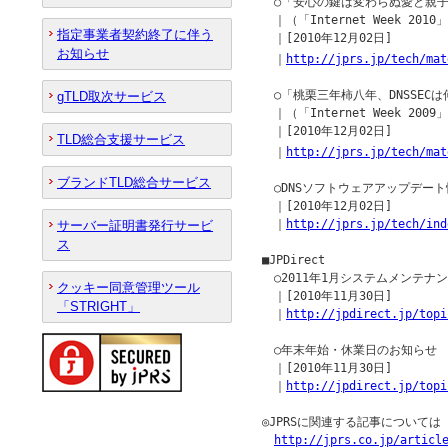
　○「安心の鍵は変わらぬ愛と親子の
　｜（「Internet Week 20
指定事業者契約終了に伴う
　｜[2010年12月02日]

お知らせ
　｜
http://jprs.jp/tech/mat
　○「桃栗三年柿八年、DNSSEC
gTLD取次サービス
　｜（「Internet Week 20
　｜[2010年12月02日]

TLD総合支援サービス
　｜
http://jprs.jp/tech/mat
ブランドTLD総合サービス
　○DNSソフトウェアアップデート
　｜[2010年12月02日]

　｜
http://jprs.jp/tech/ind
サーバー証明書発行サービ
ス
■JPDirect

　○2011年1月システムメンテナ
クッキー同意管理ツール
　｜[2010年11月30日]

「STRIGHT」
　｜
http://jpdirect.jp/topi
　○年末年始・休業日のお知らせ

　｜[2010年11月30日]

　｜
http://jpdirect.jp/topi
◎JPRSに関連する記事について
http://jprs.co.jp/articl