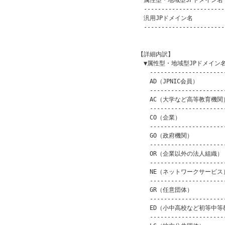
　　属性型・地域型JPドメイン名　　
　　------------------------
　　汎用JPドメイン名　　　　　　　
　　------------------------
　　　　　　　　　　　　　　　　　　
　【詳細内訳】

　　▼属性型・地域型JPドメイン名
　　　----------------------
　　　AD（JPNIC会員）　　　　　
　　　----------------------
　　　AC（大学など高等教育機関）　
　　　----------------------
　　　CO（企業）　　　　　　　　　
　　　----------------------
　　　GO（政府機関）　　　　　　　
　　　----------------------
　　　OR（企業以外の法人組織）　　
　　　----------------------
　　　NE（ネットワークサービス）　
　　　----------------------
　　　GR（任意団体）　　　　　　　
　　　----------------------
　　　ED（小中高校など初等中等教育
　　　----------------------