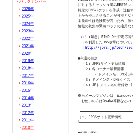
バックナンバー
に対するキャッシュ済みRRSIG
2026年
特定のDNSパケットを作成・送信す
トから停止させることが可能となり
2025年
本脆弱性は危険度が高いため、該当す
2024年
情報の収集や緊急パッチの適用な
2023年
　○「（緊急）BIND 9の否定応答
2022年
　｜を利用したDoS攻撃について
2021年
　｜
http://jprs.jp/tech/sec
2020年
■今週の目次

2019年
　（１）JPRSサイト更新情報

2018年
　（２）各コーナー最新情報

　　　　 - ドメイン名・DNS記事 
2017年
　（３）ドメイン名・DNSクイズ

2016年
　（４）JPドメイン名の登録数 [20
2015年
※当メールマガジンは、Windowsを
2014年
　お使いの方はOsaka等幅など
2013年
 ━━━━━━━━━━━━━━━━━━━━━━━━━━
2012年
（１）JPRSサイト更新情報

2011年
┗━━━━━━━━━━━━━━━━━━━━━━━━━━
2010年