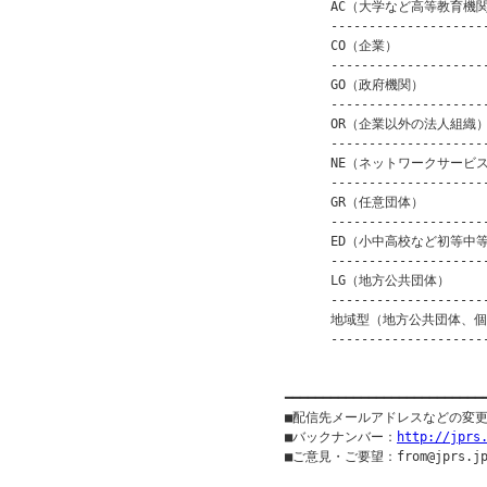
      AC（大学など高等教育機関） 
      ---------------------
      CO（企業）            
      ---------------------
      GO（政府機関）          
      ---------------------
      OR（企業以外の法人組織）   
      ---------------------
      NE（ネットワークサービス） 
      ---------------------
      GR（任意団体）          
      ---------------------
      ED（小中高校など初等中等
      ---------------------
      LG（地方公共団体）       
      ---------------------
      地域型（地方公共団体、個人等
      ---------------------
                         
━━━━━━━━━━━━━━━━━━━━━━━━━━
■配信先メールアドレスなどの変
■バックナンバー：
http://jprs
■ご意見・ご要望：from@jprs.jp