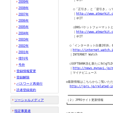
    ｜＠IT

2009年
2008年
    ○「正引き」と「逆引き」っ
    ｜
http://www.atmarkit.
2007年
    ｜＠IT

2006年
2005年
    ○DNSパケットフォーマット
    ｜
http://www.atmarkit.
2004年
    ｜＠IT

2003年
  ○「インターネット白書2016」
2002年
  ｜
http://internet.watch.
2001年
  ｜INTERNET Watch

増刊号
  ○SOFTBANK含む新たに9のgTLD登
号外
  ｜
http://news.mynavi.jp/
登録情報変更
  ｜マイナビニュース

登録解除
◎最新情報はこちらからご覧いただ
パスワード再発行
http://jprs.jp/related-i
読者登録規約
 ━━━━━━━━━━━━━━━━━━━━━━━━━━
ソーシャルメディア
（２）JPRSサイト更新情報

┗━━━━━━━━━━━━━━━━━━━━━━━━━━
指定事業者