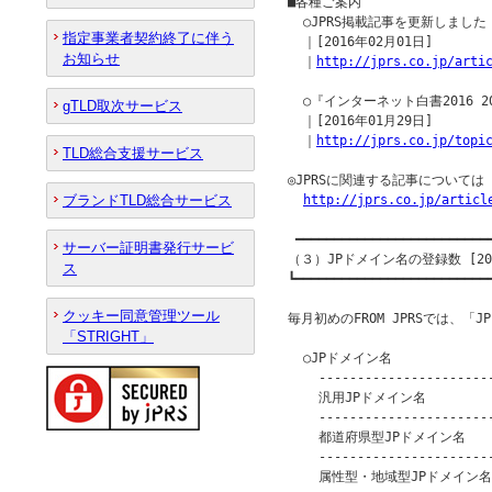
■各種ご案内

  ○JPRS掲載記事を更新しました

指定事業者契約終了に伴う
  ｜[2016年02月01日]

お知らせ
  ｜
http://jprs.co.jp/arti
  ○『インターネット白書2016 
gTLD取次サービス
  ｜[2016年01月29日]

  ｜
http://jprs.co.jp/topi
TLD総合支援サービス
◎JPRSに関連する記事について
ブランドTLD総合サービス
http://jprs.co.jp/articl
 ━━━━━━━━━━━━━━━━━━━━━━━━━━
サーバー証明書発行サービ
（３）JPドメイン名の登録数 [201
ス
┗━━━━━━━━━━━━━━━━━━━━━━━━━━
クッキー同意管理ツール
毎月初めのFROM JPRSでは、「
「STRIGHT」
  ○JPドメイン名

    -----------------------
    汎用JPドメイン名          
    -----------------------
    都道府県型JPドメイン名      
    -----------------------
    属性型・地域型JPドメイン名   