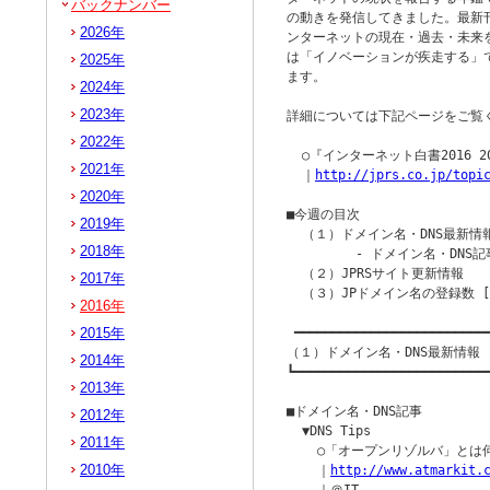
バックナンバー
の動きを発信してきました。最新刊
2026年
ンターネットの現在・過去・未来
は「イノベーションが疾走する」
2025年
ます。

2024年
2023年
詳細については下記ページをご覧く
2022年
  ○『インターネット白書2016 
2021年
  ｜
http://jprs.co.jp/topi
2020年
■今週の目次

2019年
  （１）ドメイン名・DNS最新情報
2018年
         - ドメイン名・DNS記
  （２）JPRSサイト更新情報

2017年
  （３）JPドメイン名の登録数 [2
2016年
2015年
 ━━━━━━━━━━━━━━━━━━━━━━━━━━
（１）ドメイン名・DNS最新情報

2014年
┗━━━━━━━━━━━━━━━━━━━━━━━━━━
2013年
■ドメイン名・DNS記事

2012年
  ▼DNS Tips

2011年
    ○「オープンリゾルバ」とは
2010年
    ｜
http://www.atmarkit.