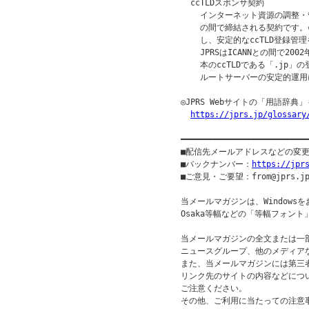
  ccTLDスポンサ契約

    インターネット資源の調整・管
    の間で締結される契約です。
    し、安定的なccTLD登録
    JPRSはICANNとの間で2
    本のccTLDである「.jp」
    ルートサーバーの安定的運用
◎JPRS Webサイトの「用語辞典
https://jprs.jp/glossary
━━━━━━━━━━━━━━━━━━━━━━━━━━
■配信先メールアドレスなどの変
■バックナンバー：
https://jpr
■ご意見・ご要望：from@jprs.jp
当メールマガジンは、Windowsを
Osaka等幅などの「等幅フォント
当メールマガジンの全文または一部
ニュースグループ、他のメディア
また、当メールマガジンには第三
リンク先のサイトの内容などについ
ご注意ください。
