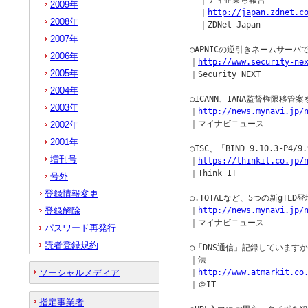
    ｜ティ企業ら報告

2009年
    ｜
http://japan.zdnet.c
2008年
    ｜ZDNet Japan

2007年
  ○APNICの逆引きネームサーバ
2006年
  ｜
http://www.security-ne
2005年
  ｜Security NEXT

2004年
  ○ICANN、IANA監督権限移管
2003年
  ｜
http://news.mynavi.jp/
  ｜マイナビニュース

2002年
2001年
  ○ISC、「BIND 9.10.3-P4/
増刊号
  ｜
https://thinkit.co.jp/
  ｜Think IT

号外
登録情報変更
  ○.TOTALなど、5つの新gTLD登場
登録解除
  ｜
http://news.mynavi.jp/
  ｜マイナビニュース

パスワード再発行
読者登録規約
  ○「DNS通信」記録していますか
  ｜法

ソーシャルメディア
  ｜
http://www.atmarkit.co
  ｜＠IT

指定事業者