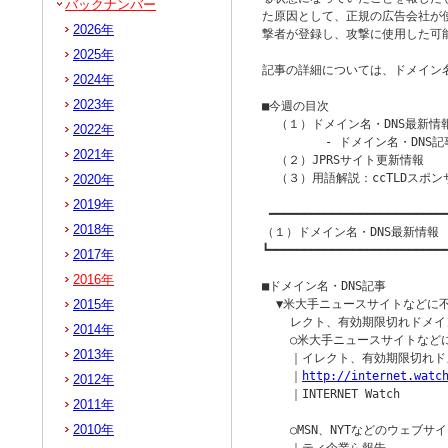
バックナンバー
た原因として、正規の広告会社が
2026年
撃者が登録し、攻撃に使用した可能
2025年
記事の詳細については、ドメイン名
2024年
2023年
■今週の目次

  （１）ドメイン名・DNS最新情報
2022年
         - ドメイン名・DNS記
2021年
  （２）JPRSサイト更新情報

  （３）用語解説：ccTLDスポン
2020年
2019年
 ━━━━━━━━━━━━━━━━━━━━━━━━━━
2018年
（１）ドメイン名・DNS最新情報

┗━━━━━━━━━━━━━━━━━━━━━━━━━━
2017年
2016年
■ドメイン名・DNS記事

2015年
  ▼米大手ニュースサイトなどに
    レクト、有効期限切れドメイ
2014年
    ○米大手ニュースサイトな
2013年
    ｜イレクト、有効期限切れド
    ｜
http://internet.watc
2012年
    ｜INTERNET Watch

2011年
2010年
    ○MSN、NYTなどのウェブ