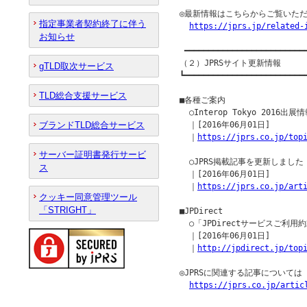
◎最新情報はこちらからご覧いただ
指定事業者契約終了に伴う
https://jprs.jp/related-
お知らせ
 ━━━━━━━━━━━━━━━━━━━━━━━━━━
（２）JPRSサイト更新情報

gTLD取次サービス
┗━━━━━━━━━━━━━━━━━━━━━━━━━━
TLD総合支援サービス
■各種ご案内

  ○Interop Tokyo 2016出展情
ブランドTLD総合サービス
  ｜[2016年06月01日]

  ｜
https://jprs.co.jp/top
サーバー証明書発行サービ
  ○JPRS掲載記事を更新しました

ス
  ｜[2016年06月01日]

  ｜
https://jprs.co.jp/art
クッキー同意管理ツール
「STRIGHT」
■JPDirect

  ○「JPDirectサービスご利
  ｜[2016年06月01日]

  ｜
http://jpdirect.jp/top
◎JPRSに関連する記事について
https://jprs.co.jp/artic