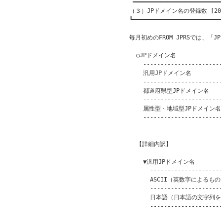
 ━━━━━━━━━━━━━━━━━━━━━━━━━━
（３）JPドメイン名の登録数 [201
┗━━━━━━━━━━━━━━━━━━━━━━━━━━
毎月初めのFROM JPRSでは、「
  ○JPドメイン名

    -----------------------
    汎用JPドメイン名          
    -----------------------
    都道府県型JPドメイン名      
    -----------------------
    属性型・地域型JPドメイン名   
    -----------------------
                         
  【詳細内訳】

    ▼汎用JPドメイン名

      ---------------------
      ASCII（英数字によるもの） 
      ---------------------
      日本語（日本語の文字列を含
      ---------------------
                         