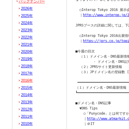
バックナンバー
2026年
  ○Interop Tokyo 2016 展
  ｜
http://www.interop.jp/
2025年
2024年
JPRSブースの詳細に関しては、下
2023年
  ○Interop Tokyo 2016出展情
2022年
  ｜
https://jprs.co.jp/top
2021年
■今週の目次

2020年
  （１）ドメイン名・DNS最新情報
2019年
         - ドメイン名・DNS記
2018年
  （２）JPRSサイト更新情報

  （３）JPドメイン名の登録数 [2
2017年
2016年
 ━━━━━━━━━━━━━━━━━━━━━━━━━━
2015年
（１）ドメイン名・DNS最新情報

┗━━━━━━━━━━━━━━━━━━━━━━━━━━
2014年
2013年
■ドメイン名・DNS記事

  ▼DNS Tips

2012年
    ○「Punycode」とは何ですか
2011年
    ｜
http://www.atmarkit.
2010年
    ｜＠IT
