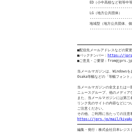
      ED（小中高校など初等中等
      ---------------------
      LG（地方公共団体）       
      ---------------------
      地域型（地方公共団体、個人等
      ---------------------
                         
━━━━━━━━━━━━━━━━━━━━━━━━━━
■配信先メールアドレスなどの変
■バックナンバー：
https://jpr
■ご意見・ご要望：from@jprs.jp
当メールマガジンは、Windowsを
Osaka等幅などの「等幅フォント
当メールマガジンの全文または一部
ニュースグループ、他のメディア
また、当メールマガジンには第三
リンク先のサイトの内容などについ
ご注意ください。

https://jprs.jp/mail/kiyak

━━━━━━━━━━━━━━━━━━━━━━━━━━━