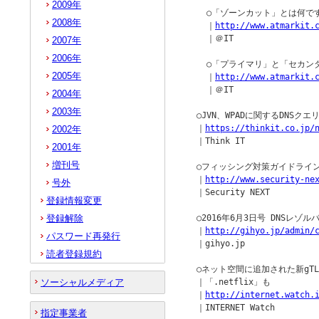
2009年
    ○「ゾーンカット」とは何です
2008年
    ｜
http://www.atmarkit.
    ｜＠IT

2007年
2006年
    ○「プライマリ」と「セカン
2005年
    ｜
http://www.atmarkit.
    ｜＠IT

2004年
2003年
  ○JVN、WPADに関するDNSク
  ｜
https://thinkit.co.jp/
2002年
  ｜Think IT

2001年
増刊号
  ○フィッシング対策ガイドライン
  ｜
http://www.security-ne
号外
  ｜Security NEXT

登録情報変更
登録解除
  ○2016年6月3日号 DNSレゾ
  ｜
http://gihyo.jp/admin/
パスワード再発行
  ｜gihyo.jp

読者登録規約
  ○ネット空間に追加された新gTLD
ソーシャルメディア
  ｜「.netflix」も

  ｜
http://internet.watch.
  ｜INTERNET Watch

指定事業者