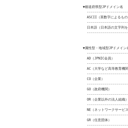
    ▼都道府県型JPドメイン名

      ---------------------
      ASCII（英数字によるもの） 
      ---------------------
      日本語（日本語の文字列を含
      ---------------------
                         
    ▼属性型・地域型JPドメイン名
      ---------------------
      AD（JPNIC会員）       
      ---------------------
      AC（大学など高等教育機関） 
      ---------------------
      CO（企業）            
      ---------------------
      GO（政府機関）          
      ---------------------
      OR（企業以外の法人組織）   
      ---------------------
      NE（ネットワークサービス） 
      ---------------------
      GR（任意団体）          
      ---------------------