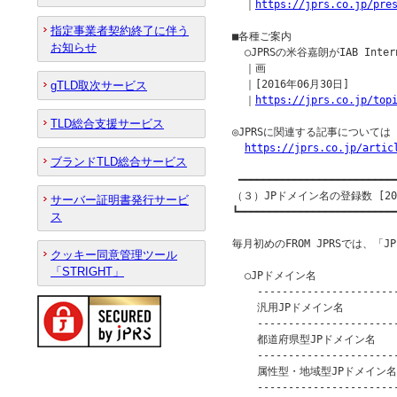
  ｜
https://jprs.co.jp/pre
指定事業者契約終了に伴う
■各種ご案内

お知らせ
  ○JPRSの米谷嘉朗がIAB Inter
  ｜画

  ｜[2016年06月30日]

gTLD取次サービス
  ｜
https://jprs.co.jp/top
TLD総合支援サービス
◎JPRSに関連する記事について
https://jprs.co.jp/artic
ブランドTLD総合サービス
 ━━━━━━━━━━━━━━━━━━━━━━━━━━
（３）JPドメイン名の登録数 [201
サーバー証明書発行サービ
┗━━━━━━━━━━━━━━━━━━━━━━━━━━
ス
毎月初めのFROM JPRSでは、「
クッキー同意管理ツール
「STRIGHT」
  ○JPドメイン名

    -----------------------
    汎用JPドメイン名          
    -----------------------
    都道府県型JPドメイン名      
    -----------------------
    属性型・地域型JPドメイン名   
    -----------------------