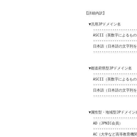
                         
  【詳細内訳】

    ▼汎用JPドメイン名

      ---------------------
      ASCII（英数字によるもの） 
      ---------------------
      日本語（日本語の文字列を含
      ---------------------
                         
    ▼都道府県型JPドメイン名

      ---------------------
      ASCII（英数字によるもの） 
      ---------------------
      日本語（日本語の文字列を含
      ---------------------
                         
    ▼属性型・地域型JPドメイン名
      ---------------------
      AD（JPNIC会員）       
      ---------------------
      AC（大学など高等教育機関） 