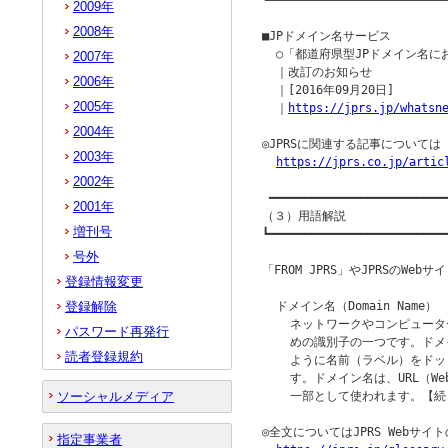
┗━━━━━━━━━━━━━━━━━━━━━━━━━━
2009年
2008年
■JPドメイン名サービス

  ○「都道府県型JPドメイン名
2007年
  ｜改訂のお知らせ

2006年
  ｜[2016年09月20日]

2005年
  ｜
https://jprs.jp/whatsn
2004年
◎JPRSに関連する記事について
2003年
https://jprs.co.jp/artic
2002年
 ━━━━━━━━━━━━━━━━━━━━━━━━━━
2001年
（３）用語解説

増刊号
┗━━━━━━━━━━━━━━━━━━━━━━━━━━
号外
「FROM JPRS」やJPRSのW
登録情報変更
登録解除
  ドメイン名（Domain Name）

    ネットワークやコンピュー
パスワード再発行
    めの識別子の一つです。ドメイ
読者登録規約
    ように名前（ラベル）をド
    す。ドメイン名は、URL（
ソーシャルメディア
    一部として使われます。【続
◎全文についてはJPRS Webサ
指定事業者