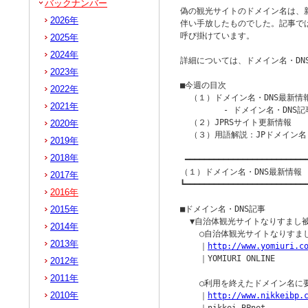
バックナンバー
偽の観光サイトのドメイン名は、新
2026年
伴い手放したものでした。記事で
呼び掛けています。

2025年
2024年
詳細については、ドメイン名・DN
2023年
■今週の目次

2022年
  （１）ドメイン名・DNS最新情報
2021年
         - ドメイン名・DNS記
  （２）JPRSサイト更新情報

2020年
  （３）用語解説：JPドメイン名

2019年
2018年
 ━━━━━━━━━━━━━━━━━━━━━━━━━━
（１）ドメイン名・DNS最新情報

2017年
┗━━━━━━━━━━━━━━━━━━━━━━━━━━
2016年
2015年
■ドメイン名・DNS記事

  ▼自治体観光サイトなりすまし
2014年
    ○自治体観光サイトなりすま
2013年
    ｜
http://www.yomiuri.c
    ｜YOMIURI ONLINE

2012年
2011年
    ○利用を終えたドメイン名
2010年
    ｜
http://www.nikkeibp.