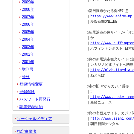
    ｜nikkei BPnet

2009年
2008年
    ○新居浜市かたる偽HP注意

    ｜
https://www.ehime-np
2007年
    ｜愛媛新聞ONLINE

2006年
2005年
    ○新居浜市の偽サイトが「
    ｜か

2004年
    ｜
http://www.huffingto
2003年
    ｜ハフィントンポスト 日本版
2002年
    ○偽の新居浜市観光サイトに
2001年
    ｜ンカジノ関連サイトへ誘導

増刊号
    ｜
http://nlab.itmedia.
    ｜ねとらぼ

号外
登録情報変更
    ○市の旧HPからカジノ誘導.
登録解除
    ｜浜

    ｜
http://www.sankei.co
パスワード再発行
    ｜産経ニュース

読者登録規約
    ○偽の市観光サイト、カジノ
ソーシャルメディア
    ｜
http://www.asahi.com
    ｜朝日新聞デジタル

指定事業者