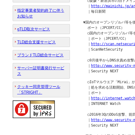
    ○愛媛・新居浜市の旧ドメイ
    ｜
http://mainichi.jp/a
指定事業者契約終了に伴う
    ｜毎日新聞

お知らせ
  ▼国内のオープンリゾルバ等を使
    ポート（JPCERT/CC）

gTLD取次サービス
    ○国内のオープンリゾルバ等
    ｜ポート（JPCERT/CC）

TLD総合支援サービス
    ｜
http://scan.netsecur
    ｜ScanNetSecurity

ブランドTLD総合サービス
    ○9月後半からDNS水責め攻撃が
    ｜
http://www.security-
サーバー証明書発行サービ
    ｜Security NEXT

ス
    ○IoTマルウエア「Mira
クッキー同意管理ツール
    ｜処を求める活動開始、DNS
「STRIGHT」
    ｜ポート

    ｜
http://internet.watc
    ｜INTERNET Watch

    ○2016年3QのDDoS攻撃、前
    ｜
http://www.security-
    ｜Security NEXT
