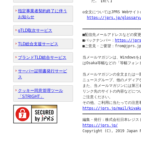
    た。【続く】

指定事業者契約終了に伴う
◎全文についてはJPRS Webサ
お知らせ
https://jprs.jp/glossary
━━━━━━━━━━━━━━━━━━━━━━━━━━
gTLD取次サービス
■配信先メールアドレスなどの変
■バックナンバー：
https://jpr
TLD総合支援サービス
■ご意見・ご要望：from@jprs.jp
ブランドTLD総合サービス
当メールマガジンは、Windowsを
はOsaka等幅などの「等幅フォン
サーバー証明書発行サービ
当メールマガジンの全文または一部
ス
ニュースグループ、他のメディア
また、当メールマガジンには第三
クッキー同意管理ツール
リンク先のサイトの内容などについ
「STRIGHT」
ご注意ください。

https://jprs.jp/mail/kiyak

━━━━━━━━━━━━━━━━━━━━━━━━━━━
https://jprs.jp/

Copyright (C), 2019 Japan 