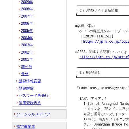
2009年
 ━━━━━━━━━━━━━━━━━━━━━━━━━━
2008年
（２）JPRSサイト更新情報

┗━━━━━━━━━━━━━━━━━━━━━━━━━━
2007年
2006年
■各種ご案内

2005年
  ○JPRSの堀五月がルートゾーンDN
  ｜[2019年11月15日]

2004年
  ｜
https://jprs.co.jp/top
2003年
◎JPRSに関連する記事について
2002年
https://jprs.co.jp/artic
2001年
増刊号
 ━━━━━━━━━━━━━━━━━━━━━━━━━━
（３）用語解説

号外
┗━━━━━━━━━━━━━━━━━━━━━━━━━━
登録情報変更
登録解除
「FROM JPRS」やJPRSのW
パスワード再発行
  IANA（アイアナ）

読者登録規約
    Internet Assigned Num
    ドメイン名、IPアドレス及
ソーシャルメディア
    名及び番号といったインタ
    IANAは、南カリフォルニ
    テル（Jonathan Bruc
指定事業者