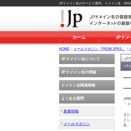
JPドメイン名のサービス案内、ドメイン名・DN
ホーム
JPド
HOME
メールマガジン「FROM JPRS」
メー
JPドメイン名について
バッ
JPドメイン名の登録
━━━
   
ドメイン名関連情報
━━━
よくある質問
JP
「イ
新着情報
また
とし
メールマガジン
告」