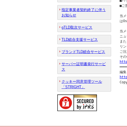
■バ
■ご意
指定事業者契約終了に伴う
お知らせ
当メ
はO
gTLD取次サービス
当メ
ニュ
TLD総合支援サービス
また
リン
ブランドTLD総合サービス
ご注
htt
サーバー証明書発行サービ

━━
ス
htt
クッキー同意管理ツール
「STRIGHT」