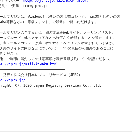
ックナンバー：
https://jprs.jp/mail/backnumber/
見・ご要望：from@jprs.jp

ールマガジンは、Windowsをお使いの方はMSゴシック、macOSをお使いの方

saka等幅などの「等幅フォント」で最適にご覧いただけます。

ールマガジンの全文または一部の文章をWebサイト、メーリングリスト、

ースグループ、他のメディアなどへ許可なく転載することを禁止します。

、当メールマガジンには第三者のサイトへのリンクが含まれていますが、

ク先のサイトの内容などについては、JPRSの責任の範囲外であることに

意ください。

ps://jprs.jp/mail/kiyaku.html
━━━━━━━━━━━━━━━━━━━━━━━━━━━━━━━━━

ps://jprs.jp/