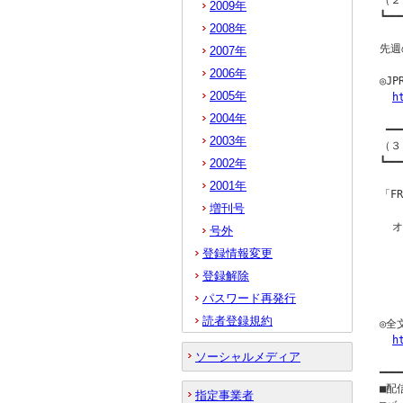
（２
2009年
┗━━
2008年
先週
2007年
2006年
◎J
2005年
h
2004年
 ━━
2003年
（３
┗━━
2002年
2001年
「F
増刊号
  
号外
  
登録情報変更
  
登録解除
  
  
パスワード再発行
読者登録規約
◎全
h
ソーシャルメディア
━━━
■配
指定事業者