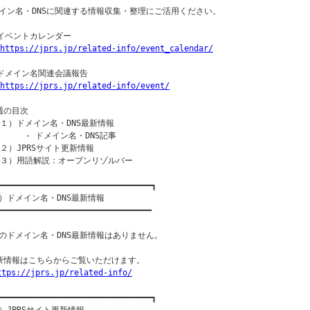
イン名・DNSに関連する情報収集・整理にご活用ください。

○イベントカレンダー

https://jprs.jp/related-info/event_calendar/
○ドメイン名関連会議報告

https://jprs.jp/related-info/event/
週の目次

（１）ドメイン名・DNS最新情報

      - ドメイン名・DNS記事

（２）JPRSサイト更新情報

（３）用語解説：オープンリゾルバー

━━━━━━━━━━━━━━━━━━━━━━━━━━━━━━━━┓

）ドメイン名・DNS最新情報

━━━━━━━━━━━━━━━━━━━━━━━━━━━━━━━━

のドメイン名・DNS最新情報はありません。

新情報はこちらからご覧いただけます。

ttps://jprs.jp/related-info/
━━━━━━━━━━━━━━━━━━━━━━━━━━━━━━━━┓
