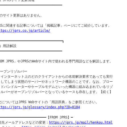
）JPRSサイト更新情報

━━━━━━━━━━━━━━━━━━━━━━━━━━━━━━━━

のサイト更新はありません。

PRSに関連する記事については「掲載記事」ページにてご紹介しています。

ttps://jprs.co.jp/article/
━━━━━━━━━━━━━━━━━━━━━━━━━━━━━━━━┓

）用語解説

━━━━━━━━━━━━━━━━━━━━━━━━━━━━━━━━

ROM JPRS」やJPRSのWebサイト内で使われる専門用語などを解説します。

オープンリゾルバー

  インターネット上のどのクライアントからの名前解決要求であっても実行

  してしまう状態のサーバーやネットワーク機器のことです。なお、ブロー

  ドバンドルーターやケーブルモデムといった機器に組み込まれているリゾ

  ルバーがオープンリゾルバーとなっているケースも存在します。【続く】

文についてはJPRS Webサイトの「用語辞典」をご参照ください。

ttps://jprs.jp/glossary/index.php?ID=0184
━━━━━━━━━━━━━━━━━━━━━━━━【FROM JPRS】━

信先メールアドレスなどの変更：
https://jprs.jp/mail/henkou.html