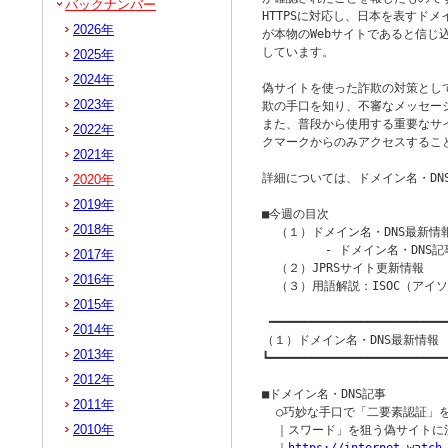
バックナンバー
HTTPSに対応し、日本を表すドメ
2026年
が本物のWebサイトであると信じ
しています。

2025年
2024年
偽サイトを使った詐欺の対策とし
2023年
欺の手口を知り、不審なメッセー
また、普段から使用する重要なサ
2022年
クマークからのみアクセスすること
2021年
詳細については、ドメイン名・DN
2020年
2019年
■今週の目次

2018年
  （１）ドメイン名・DNS最新情報
         - ドメイン名・DNS記
2017年
  （２）JPRSサイト更新情報

2016年
  （３）用語解説：ISOC（アイソ
2015年
 ━━━━━━━━━━━━━━━━━━━━━━━━━━
2014年
（１）ドメイン名・DNS最新情報

2013年
┗━━━━━━━━━━━━━━━━━━━━━━━━━━
2012年
■ドメイン名・DNS記事

2011年
  ○巧妙な手口で「二要素認証」
2010年
  ｜スワード」を狙う偽サイトに注