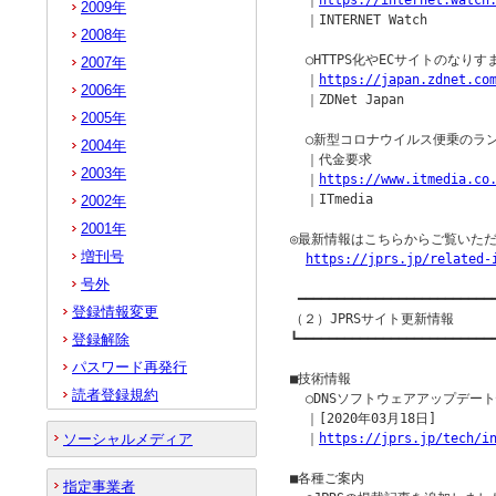
  ｜
https://internet.watch
2009年
  ｜INTERNET Watch

2008年
  ○HTTPS化やECサイトのなりす
2007年
  ｜
https://japan.zdnet.co
2006年
  ｜ZDNet Japan

2005年
  ○新型コロナウイルス便乗のラン
2004年
  ｜代金要求

2003年
  ｜
https://www.itmedia.co
  ｜ITmedia

2002年
2001年
◎最新情報はこちらからご覧いただ
増刊号
https://jprs.jp/related-
号外
 ━━━━━━━━━━━━━━━━━━━━━━━━━━
登録情報変更
（２）JPRSサイト更新情報

登録解除
┗━━━━━━━━━━━━━━━━━━━━━━━━━━
パスワード再発行
■技術情報

読者登録規約
  ○DNSソフトウェアアップデー
  ｜[2020年03月18日]

ソーシャルメディア
  ｜
https://jprs.jp/tech/i
■各種ご案内

指定事業者