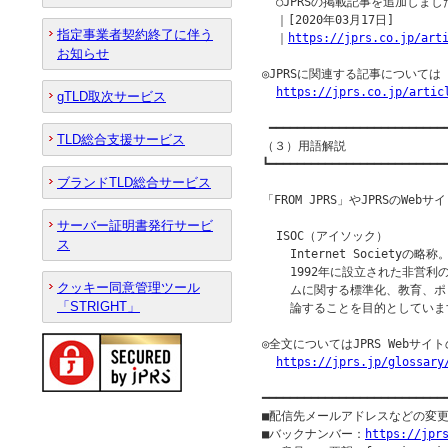
  ○JPRSの掲載記事を追加しました
  ｜[2020年03月17日]

指定事業者契約終了に伴う
  ｜
https://jprs.co.jp/art
お知らせ
◎JPRSに関連する記事について
https://jprs.co.jp/artic
gTLD取次サービス
 ━━━━━━━━━━━━━━━━━━━━━━━━━━
TLD総合支援サービス
（３）用語解説

┗━━━━━━━━━━━━━━━━━━━━━━━━━━
ブランドTLD総合サービス
「FROM JPRS」やJPRSのW
サーバー証明書発行サービ
  ISOC（アイソック）

ス
    Internet Societyの略称。
    1992年に設立された非営
クッキー同意管理ツール
    ムに関する標準化、教育、
「STRIGHT」
    論することを目的としていま
◎全文についてはJPRS Webサ
https://jprs.jp/glossary
━━━━━━━━━━━━━━━━━━━━━━━━━━
■配信先メールアドレスなどの変
■バックナンバー：
https://jpr