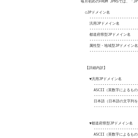
毎月初めのFROM JPRSでは、「
  ○JPドメイン名

    -----------------------
    汎用JPドメイン名          
    -----------------------
    都道府県型JPドメイン名      
    -----------------------
    属性型・地域型JPドメイン名   
    -----------------------
                         
  【詳細内訳】

    ▼汎用JPドメイン名

      ---------------------
      ASCII（英数字によるもの） 
      ---------------------
      日本語（日本語の文字列を含
      ---------------------
                         
    ▼都道府県型JPドメイン名

      ---------------------
      ASCII（英数字によるもの） 