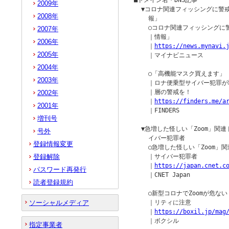
■ドメイン名・DNS記事

2009年
  ▼コロナ関連フィッシングに警
2008年
    報」

    ○コロナ関連フィッシング
2007年
    ｜情報」

2006年
    ｜
https://news.mynavi.
2005年
    ｜マイナビニュース

2004年
    ○「高機能マスク買えます
2003年
    ｜ロナ便乗型サイバー犯罪
    ｜層の警戒を！

2002年
    ｜
https://finders.me/a
2001年
    ｜FINDERS

増刊号
  ▼急増した怪しい「Zoom」関
号外
    イバー犯罪者

登録情報変更
    ○急増した怪しい「Zoom
登録解除
    ｜サイバー犯罪者

    ｜
https://japan.cnet.c
パスワード再発行
    ｜CNET Japan

読者登録規約
    ○新型コロナでZoomが危な
ソーシャルメディア
    ｜リティに注意

    ｜
https://boxil.jp/mag
    ｜ボクシル

指定事業者