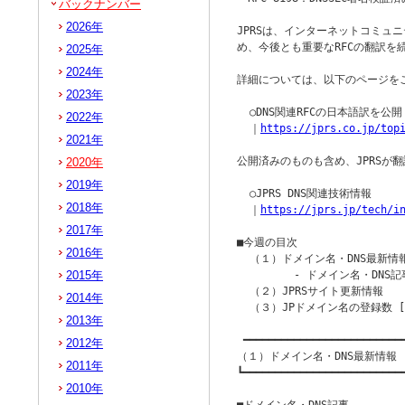
バックナンバー
2026年
JPRSは、インターネットコミュニ
め、今後とも重要なRFCの翻訳を
2025年
2024年
詳細については、以下のページをご
2023年
  ○DNS関連RFCの日本語訳を公開（RF
2022年
  ｜
https://jprs.co.jp/top
2021年
公開済みのものも含め、JPRSが翻
2020年
2019年
  ○JPRS DNS関連技術情報

2018年
  ｜
https://jprs.jp/tech/i
2017年
■今週の目次

2016年
  （１）ドメイン名・DNS最新情報
2015年
         - ドメイン名・DNS記
  （２）JPRSサイト更新情報

2014年
  （３）JPドメイン名の登録数 [2
2013年
 ━━━━━━━━━━━━━━━━━━━━━━━━━━
2012年
（１）ドメイン名・DNS最新情報

2011年
┗━━━━━━━━━━━━━━━━━━━━━━━━━━
2010年