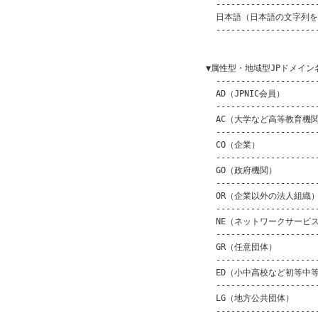
      ---------------------
      日本語（日本語の文字列を含
      ---------------------
                         
    ▼属性型・地域型JPドメイン名
      ---------------------
      AD（JPNIC会員）       
      ---------------------
      AC（大学など高等教育機関） 
      ---------------------
      CO（企業）            
      ---------------------
      GO（政府機関）          
      ---------------------
      OR（企業以外の法人組織）   
      ---------------------
      NE（ネットワークサービス） 
      ---------------------
      GR（任意団体）          
      ---------------------
      ED（小中高校など初等中等
      ---------------------
      LG（地方公共団体）       
      ---------------------