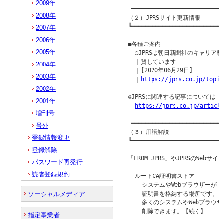
2009年
 ━━━━━━━━━━━━━━━━━━━━━━━━━━
2008年
（２）JPRSサイト更新情報

┗━━━━━━━━━━━━━━━━━━━━━━━━━━
2007年
2006年
■各種ご案内

2005年
  ○JPRSは朝日新聞社のキャリ
  ｜賛しています

2004年
  ｜[2020年06月29日]

2003年
  ｜
https://jprs.co.jp/top
2002年
◎JPRSに関連する記事について
2001年
https://jprs.co.jp/artic
増刊号
 ━━━━━━━━━━━━━━━━━━━━━━━━━━
号外
（３）用語解説

登録情報変更
┗━━━━━━━━━━━━━━━━━━━━━━━━━━
登録解除
「FROM JPRS」やJPRSのW
パスワード再発行
読者登録規約
  ルートCA証明書ストア

    システムやWebブラウザー
ソーシャルメディア
    証明書を格納する場所です。

    多くのシステムやWebブラ
    削除できます。【続く】

指定事業者