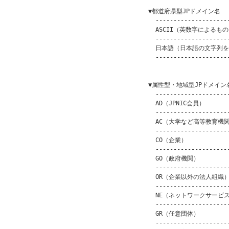
    ▼都道府県型JPドメイン名

      ---------------------
      ASCII（英数字によるもの） 
      ---------------------
      日本語（日本語の文字列を含
      ---------------------
                         
    ▼属性型・地域型JPドメイン名
      ---------------------
      AD（JPNIC会員）       
      ---------------------
      AC（大学など高等教育機関） 
      ---------------------
      CO（企業）            
      ---------------------
      GO（政府機関）          
      ---------------------
      OR（企業以外の法人組織）   
      ---------------------
      NE（ネットワークサービス） 
      ---------------------
      GR（任意団体）          
      ---------------------