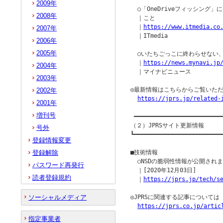
2009年
  ○「OneDriveフィッシング
2008年
  ｜こと

  ｜
https://www.itmedia.co
2007年
  ｜ITmedia

2006年
2005年
  ○いたちごっこに終わらせない
  ｜
https://news.mynavi.jp
2004年
  ｜マイナビニュース

2003年
◎最新情報はこちらからご覧いただ
2002年
https://jprs.jp/related-
2001年
増刊号
 ━━━━━━━━━━━━━━━━━━━━━━━━━━
（２）JPRSサイト更新情報

号外
┗━━━━━━━━━━━━━━━━━━━━━━━━━━
登録情報変更
登録解除
■技術情報

  ○NSDの脆弱性情報が公開されました
パスワード再発行
  ｜[2020年12月03日]

読者登録規約
  ｜
https://jprs.jp/tech/s
ソーシャルメディア
◎JPRSに関連する記事について
https://jprs.co.jp/artic
指定事業者