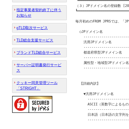
 ━━━━━━━━━━━━━━━━━━━━━━━━━━
（３）JPドメイン名の登録数 [202
指定事業者契約終了に伴う
┗━━━━━━━━━━━━━━━━━━━━━━━━━━
お知らせ
毎月初めのFROM JPRSでは、「
gTLD取次サービス
  ○JPドメイン名

    -----------------------
TLD総合支援サービス
    汎用JPドメイン名          
    -----------------------
ブランドTLD総合サービス
    都道府県型JPドメイン名      
    -----------------------
    属性型・地域型JPドメイン名   
サーバー証明書発行サービ
    -----------------------
ス
                         
クッキー同意管理ツール
  【詳細内訳】

「STRIGHT」
    ▼汎用JPドメイン名

      ---------------------
      ASCII（英数字によるもの） 
      ---------------------
      日本語（日本語の文字列を含
      ---------------------
                         