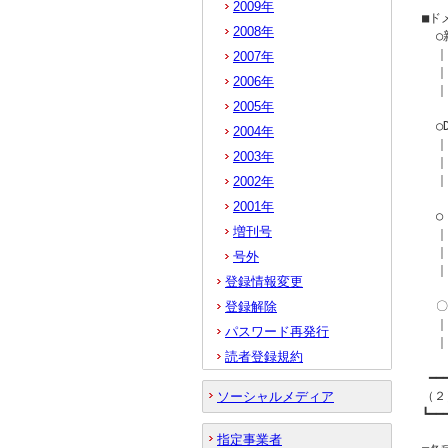
2009年
■ド
2008年
  
  
2007年
  ｜
2006年
  ｜
2005年
  
2004年
  
2003年
  ｜
  ｜
2002年
2001年
  
増刊号
  
  ｜
号外
  ｜
登録情報変更
登録解除
  
  ｜
パスワード再発行
  ｜
読者登録規約
 ━━
ソーシャルメディア
（２
┗━━
指定事業者