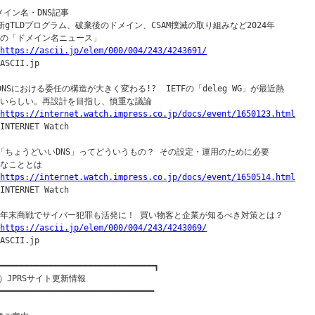
メイン名・DNS記事

○新gTLDプログラム、破棄後のドメイン、CSAM撲滅の取り組みなど2024年

｜の「ドメイン名ニュース」

https://ascii.jp/elem/000/004/243/4243691/
ASCII.jp

○DNSにおける委任の構造が大きく変わる!?  IETFの「deleg WG」が最近熱

｜いらしい。再設計を目指し、慎重な議論

https://internet.watch.impress.co.jp/docs/event/1650123.html
INTERNET Watch

○「ちょうどいいDNS」ってどういうもの？ その設定・運用のために必要

｜なこととは

https://internet.watch.impress.co.jp/docs/event/1650514.html
INTERNET Watch

〇年末商戦でサイバー犯罪も活発に！ 買い物客と企業が知るべき対策とは？

https://ascii.jp/elem/000/004/243/4243069/
ASCII.jp

━━━━━━━━━━━━━━━━━━━━━━━━━━━━━━━━┓

）JPRSサイト更新情報

━━━━━━━━━━━━━━━━━━━━━━━━━━━━━━━━
