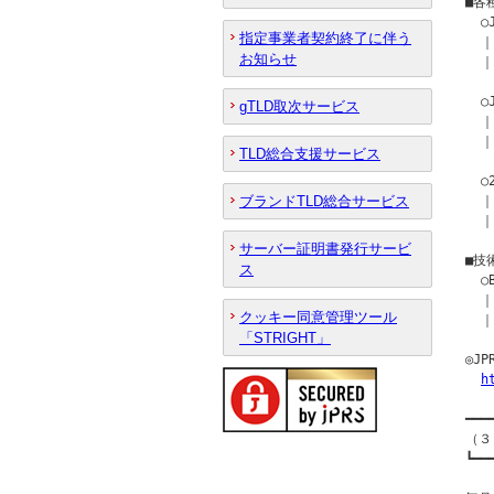
■各
  
指定事業者契約終了に伴う
  ｜
お知らせ
  ｜
  ○
gTLD取次サービス
  ｜
  ｜
TLD総合支援サービス
  
ブランドTLD総合サービス
  ｜
  ｜
サーバー証明書発行サービ
■技
ス
  
  ｜
クッキー同意管理ツール
  ｜
「STRIGHT」
◎J
h
━━━
（３
┗━━