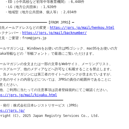
    ・ED（小中高校など初等中等教育機関）：6,448件

    ・LG（地方公共団体）：1,920件

    ・地域型（地方公共団体、個人等）：2,034件

━━━━━━━━━━━━━━━━━━━━━━━━【FROM JPRS】━

信先メールアドレスなどの変更：
https://jprs.jp/mail/henkou.html
ックナンバー：
https://jprs.jp/mail/backnumber/
見・ご要望：from@jprs.jp

ールマガジンは、Windowsをお使いの方はMSゴシック、macOSをお使いの方

saka等幅などの「等幅フォント」で最適にご覧いただけます。

ールマガジンの全文または一部の文章をWebサイト、メーリングリスト、

ースグループ、他のメディアなどへ許可なく転載することを禁止します。

、当メールマガジンには第三者のサイトへのリンクが含まれていますが、

ク先のサイトの内容などについては、JPRSの責任の範囲外であることに

意ください。

ps://jprs.jp/mail/kiyaku.html
━━━━━━━━━━━━━━━━━━━━━━━━━━━━━━━━━

ps://jprs.jp/