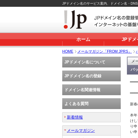
JPドメイン名のサービス案内、ドメイン名・DN
ホーム
JPド
HOME
メールマガジン「FROM JPRS」
メー
JPドメイン名について
バッ
JPドメイン名の登録
━━━
   
ドメイン名関連情報
━━━
よくある質問
新春
本年
新着情報
けし
り申
メールマガジン
い申