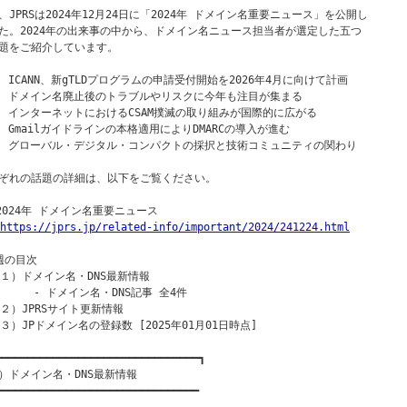
、JPRSは2024年12月24日に「2024年 ドメイン名重要ニュース」を公開し

た。2024年の出来事の中から、ドメイン名ニュース担当者が選定した五つ

題をご紹介しています。

1. ICANN、新gTLDプログラムの申請受付開始を2026年4月に向けて計画

2. ドメイン名廃止後のトラブルやリスクに今年も注目が集まる

3. インターネットにおけるCSAM撲滅の取り組みが国際的に広がる

4. Gmailガイドラインの本格適用によりDMARCの導入が進む

5. グローバル・デジタル・コンパクトの採択と技術コミュニティの関わり

ぞれの話題の詳細は、以下をご覧ください。

○2024年 ドメイン名重要ニュース

https://jprs.jp/related-info/important/2024/241224.html
週の目次

（１）ドメイン名・DNS最新情報

      - ドメイン名・DNS記事 全4件

（２）JPRSサイト更新情報

（３）JPドメイン名の登録数 [2025年01月01日時点]

━━━━━━━━━━━━━━━━━━━━━━━━━━━━━━━━┓

）ドメイン名・DNS最新情報

━━━━━━━━━━━━━━━━━━━━━━━━━━━━━━━━
