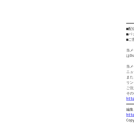
  
  
  
━━━
■配
■バ
■ご意
当メ
はO
当メ
ニュ
また
リン
ご注
htt

━━
htt