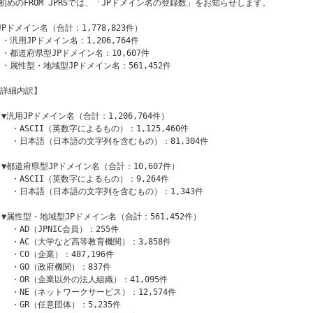
初めのFROM JPRSでは、「JPドメイン名の登録数」をお知らせします。

○JPドメイン名（合計：1,778,823件）

 ・汎用JPドメイン名：1,206,764件

  ・都道府県型JPドメイン名：10,607件

  ・属性型・地域型JPドメイン名：561,452件

【詳細内訳】

  ▼汎用JPドメイン名（合計：1,206,764件）

    ・ASCII（英数字によるもの）：1,125,460件

    ・日本語（日本語の文字列を含むもの）：81,304件

  ▼都道府県型JPドメイン名（合計：10,607件）

    ・ASCII（英数字によるもの）：9,264件

    ・日本語（日本語の文字列を含むもの）：1,343件

  ▼属性型・地域型JPドメイン名（合計：561,452件）

   ・AD（JPNIC会員）：255件

    ・AC（大学など高等教育機関）：3,858件

   ・CO（企業）：487,196件

    ・GO（政府機関）：837件

    ・OR（企業以外の法人組織）：41,095件

    ・NE（ネットワークサービス）：12,574件

   ・GR（任意団体）：5,235件
