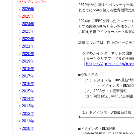
バックナンバー
2019年から同様のポスターを全
2026年
れまでに550を超える教育機関に対
2025年
2024年にJPRSが行ったアンケ
2024年
とする回答が87%と高い評価をいた
2023年
に応える形でインターネット教育の
2022年
詳細については、以下のページをご
2021年
  ○JPRSがインターネットの国
2020年
  ｜ターとクリアファイルの全国
2019年
  ｜
https://jprs.co.jp/pre
2018年
■今週の目次

2017年
  （１）ドメイン名・DNS最新情報
2016年
         - ドメイン名・DNS記
2015年
  （２）JPRSサイト更新情報

  （３）用語解説：中間CA証明書

2014年
2013年
 ━━━━━━━━━━━━━━━━━━━━━━━━━━
（１）ドメイン名・DNS最新情報

2012年
┗━━━━━━━━━━━━━━━━━━━━━━━━━━
2011年
2010年
■ドメイン名・DNS記事
