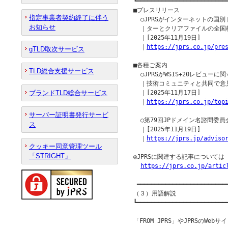
┗━━━━━━━━━━━━━━━━━━━━━━━━━━
■プレスリリース

指定事業者契約終了に伴う
  ○JPRSがインターネットの国
お知らせ
  ｜ターとクリアファイルの全国
  ｜[2025年11月19日]

  ｜
https://jprs.co.jp/pre
gTLD取次サービス
■各種ご案内

TLD総合支援サービス
  ○JPRSがWSIS+20レビュ
  ｜技術コミュニティと共同で意
ブランドTLD総合サービス
  ｜[2025年11月17日]

  ｜
https://jprs.co.jp/top
サーバー証明書発行サービ
  ○第79回JPドメイン名諮問委員
ス
  ｜[2025年11月19日]

  ｜
https://jprs.jp/adviso
クッキー同意管理ツール
「STRIGHT」
◎JPRSに関連する記事について
https://jprs.co.jp/artic
 ━━━━━━━━━━━━━━━━━━━━━━━━━━
（３）用語解説

┗━━━━━━━━━━━━━━━━━━━━━━━━━━
「FROM JPRS」やJPRSのW