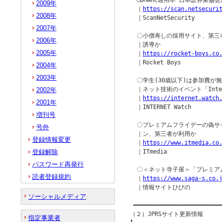
  ○DMARC適用率 日本証券業協会が
2009年
  ｜
https://scan.netsecuri
2008年
  ｜ScanNetSecurity

2007年
  〇小僧寿しの採用サイト、第三
2006年
  ｜誘導か

2005年
  ｜
https://rocket-boys.co
  ｜Rocket Boys

2004年
2003年
  〇学生(30歳以下)は参加費が無
  ｜ネット技術のイベント「Interne
2002年
  ｜
https://internet.watch
2001年
  ｜INTERNET Watch

増刊号
  〇プレミアムフライデーの偽サ
号外
  ｜ン、第三者が利用か

登録情報変更
  ｜
https://www.itmedia.co
登録解除
  ｜ITmedia

パスワード再発行
  〇＜ネット寺子屋＞「プレミア
読者登録規約
  ｜
https://www.saga-s.co.
  ｜情報サイトひびの

ソーシャルメディア
 ━━━━━━━━━━━━━━━━━━━━━━━━━━
（２）JPRSサイト更新情報

指定事業者