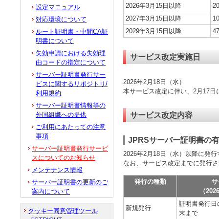
2026年3月15日以降
2
設定マニュアル
2027年3月15日以降
1
対応環境について
2029年3月15日以降
4
ルート証明書・中間CA証
明書について
失効申請における失効理
サービス改定実施日
由コードの指定について
サーバー証明書発行サー
2026年2月18日（水）
ビスに関するリポジトリ/
本サービス改定に伴い、2月17日
利用規約
サーバー証明書情報等の
サービス改定内容
外国組織への提供
ご利用にあたっての注意
事項
JPRSサーバー証明書の
サーバー証明書発行サービ
2026年2月18日（水）以降に
スについてのお知らせ
なお、サービス改定までに発行さ
メンテナンス情報
発行の種類
サ
サーバー証明書の更新のご
（202
案内について
証明書発行日
新規発行
クッキー同意管理ツール
末まで