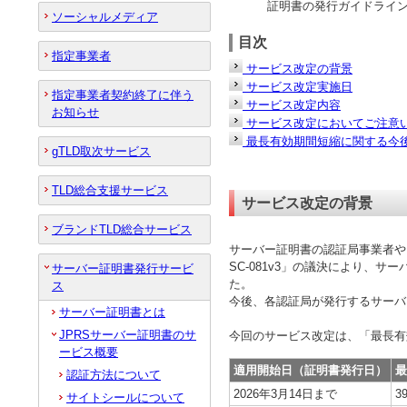
証明書の発行ガイドライ
ソーシャルメディア
目次
指定事業者
サービス改定の背景
サービス改定実施日
指定事業者契約終了に伴う
サービス改定内容
お知らせ
サービス改定においてご注意
最長有効期間短縮に関する今
gTLD取次サービス
TLD総合支援サービス
サービス改定の背景
ブランドTLD総合サービス
サーバー証明書の認証局事業者やブラウ
SC-081v3」の議決により、
サーバー証明書発行サービ
た。
ス
今後、各認証局が発行するサーバ
サーバー証明書とは
JPRSサーバー証明書のサ
今回のサービス改定は、「最長有
ービス概要
適用開始日（証明書発行日）
最
認証方法について
2026年3月14日まで
3
サイトシールについて