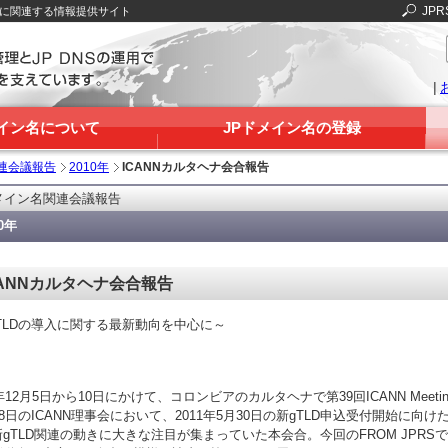
JPR
Sに関連する情報提供サイト
|
メイン名について
JPドメイン名の登録
連会議報告
2010年
ICANNカルタヘナ会合報告
メイン名関連会議報告
10年
CANNカルタヘナ会合報告
TLDの導入に関する最新動向を中心に～
0年12月5日から10日にかけて、コロンビアのカルタヘナで第39回ICANN Meet
28日のICANN理事会において、2011年5月30日の新gTLD申込受付開始に
gTLD関連の動きに大きな注目が集まっていた本会合。今回のFROM JPRSでは、