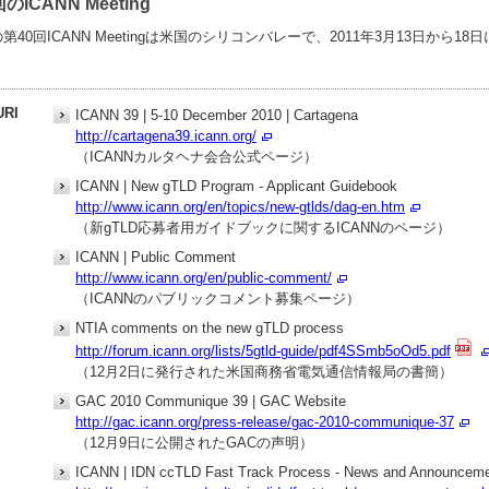
のICANN Meeting
第40回ICANN Meetingは米国のシリコンバレーで、2011年3月13日から
RI
ICANN 39 | 5-10 December 2010 | Cartagena
http://cartagena39.icann.org/
（ICANNカルタヘナ会合公式ページ）
ICANN | New gTLD Program - Applicant Guidebook
http://www.icann.org/en/topics/new-gtlds/dag-en.htm
（新gTLD応募者用ガイドブックに関するICANNのページ）
ICANN | Public Comment
http://www.icann.org/en/public-comment/
（ICANNのパブリックコメント募集ページ）
NTIA comments on the new gTLD process
http://forum.icann.org/lists/5gtld-guide/pdf4SSmb5oOd5.pdf
（12月2日に発行された米国商務省電気通信情報局の書簡）
GAC 2010 Communique 39 | GAC Website
http://gac.icann.org/press-release/gac-2010-communique-37
（12月9日に公開されたGACの声明）
ICANN | IDN ccTLD Fast Track Process - News and Announcem