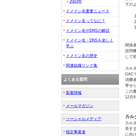
2003年
下の
ドメイン名重要ニュース
ドメイン名ってなに？
ドメイン名やDNSの解説
ドメイン名・DNSを楽しく
関係
学ぶ
諮問
ドメイン名の歴史
して
関連組織リンク集
カル
GA
よくある質問
消費
寄せ
この
新着情報
12
メールマガジン
カル
ソーシャルメディア
カルタ
長する
指定事業者
に向