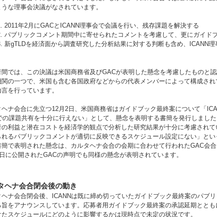
ような理事会決議がなされています。
2011年2月にGACとICANN理事会で会議を行い、残存課題を解決する
パブリックコメント期間中に寄せられたコメントを考慮して、更にガイド
新gTLDを経済面から調査研究した分析結果に対する判断も含め、ICANN
者間では、この決議は米国商務省及びGACが表明した懸念を考慮したものと認識
機関の一つで、米国も含む各国政府などからの代表メンバーによって構成されて
助言を行っています。
タヘナ会合に先立つ12月2日、米国商務省はガイドブック最終案について「IC
Cでの課題共有を十分に行えない」として、懸念を表明する書簡を発行しました
者の利益と潜在コストを経済学的観点で分析した研究結果が十分に考慮されて
られるパブリックコメントが適切に反映できるスケジュール設定にない」とい
書簡で表明された懸念は、カルタヘナ会合の会期に合わせて行われたGAC会
月9日に公開されたGACの声明でも同様の懸念が表明されています。
タヘナ会合閉会後の動き
ヘナ会合閉会後、ICANNは既に締め切っていたガイドブック最終案のパブリッ
旨をアナウンスしています。応募者用ガイドブック最終案の承認延期とともに、2
けたスケジュールにどのように影響するかは現時点で未定の状況です。