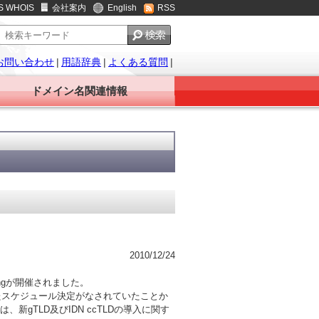
S WHOIS
会社案内
English
RSS
お問い合わせ
|
用語辞典
|
よくある質問
|
ドメイン名関連情報
2010/12/24
ingが開催されました。
向けたスケジュール決定がなされていたことか
新gTLD及びIDN ccTLDの導入に関す