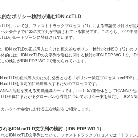
久的なポリシー検討が進むIDN ccTLD
 ccTLDについては、ファストトラックプロセス（*1）による申請受け付けが開始
タヘナ会合までに33の文字列が申請されている状況です。このうち、22の申請
 ccTLDがルートゾーンに登録されています。
、IDN ccTLDの正式導入に向けた恒久的なポリシー検討がccNSO（*2
体的には、IDN ccTLDの文字列や委任に関する検討がIDN PDP WG 1で、ID
しの検討がIDN PDP WG 2で進められています。
DN ccTLDの正式導入のために必要となる「ポリシー策定プロセス（ccPD
DN ccTLDを限定的に迅速導入するためのプロセスです。
CANNの活動を支える支持組織の一つです。ccTLDの連合体としてICANN
cTLD全体にまたがるグローバルな課題についてポリシー案を策定し、ICAN
、カルタヘナ会合における主な検討をご紹介します。
れるIDN ccTLD文字列の検討（IDN PDP WG 1）
されるIDN ccTLD文字列について、ファストトラックプロセスでは「非ラテ