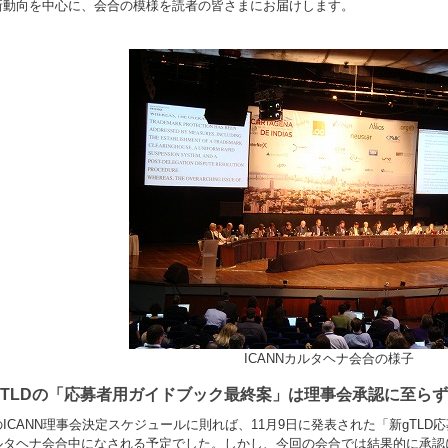
新動向を中心に、会合の模様を読者の皆さまにお届けします。
ICANNカルタヘナ会合の様子
gTLDの「応募者用ガイドブック最終案」は理事会承認に至らず
ICANN理事会決定スケジュールに則れば、11月9日に発表された「新gTL
ルタヘナ会合中になされる予定でした。しかし、今回の会合では結果的に承認