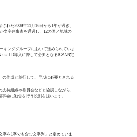
された2009年11月16日から1年が過ぎ、
が文字列審査を通過し、12の国／地域の
）のワーキンググループにおいて進められていま
N ccTLD導入に際して必要となるICANN定
P）」の作成と並行して、早期に必要とされる
の他の支持組織や委員会などと協調しながら、
N理事会に勧告を行う役割を担います。
ン文字を1字でも含む文字列」と定めていま