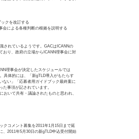
ブックを改訂する
理事会による各種判断の根拠を説明する
されているようです。GACはICANNの
おり、政府の立場からICANN理事会に対
ANN理事会が決定したスケジュールでは
。具体的には、「新gTLD導入がもたらす
いない」「応募者用ガイドブック最終案に
った事項が記されています。
合において共有・議論されたものと思われ、
クコメント募集を2011年1月15日まで延
011年5月30日の新gTLD申込受付開始