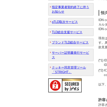
指定事業者契約終了に伴う
お知らせ
恒
IDN
gTLD取次サービス
カル
IDN
TLD総合支援サービス
現在は
ブランドTLD総合サービス
す。具
款見直
サーバー証明書発行サービ
ス
(*1)
I
I
クッキー同意管理ツール
(*2)
I
「STRIGHT」
c
以下
許容さ
許容