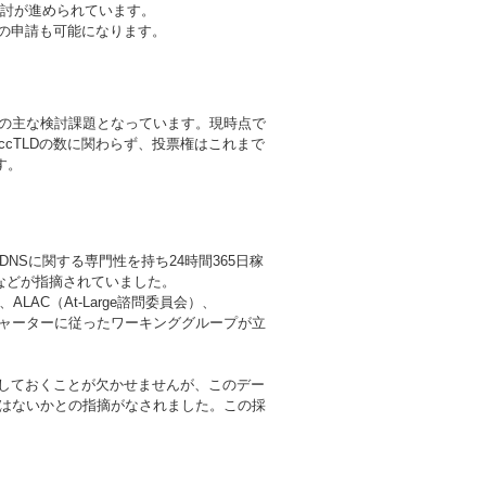
検討が進められています。
の申請も可能になります。
WG 2の主な検討課題となっています。現時点で
N ccTLDの数に関わらず、投票権はこれまで
す。
DNSに関する専門性を持ち24時間365日稼
などが指摘されていました。
AC（At-Large諮問委員会）、
後、このチャーターに従ったワーキンググループが立
ス化しておくことが欠かせませんが、このデー
ではないかとの指摘がなされました。この採