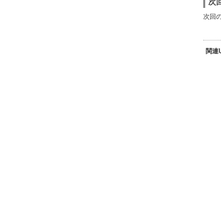
次回
次回の
関連U