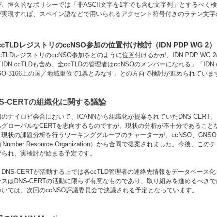
が、恒久的なポリシーでは「非ASCII文字を1字でも含む文字列」とするべく
が実現すれば、スペイン語などで用いられるアクセント符号付きのラテン文字
 ccTLDレジストリのccNSO参加の位置付け検討（IDN PDP WG 2）
 ccTLDレジストリのccNSO参加をどのように位置付けるかが、IDN PDP 
IDN ccTLDも含め、全ccTLDの管理者はccNSOのメンバーになれる」「ID
SO-3166上の国／地域単位で1票とみなす」との方向で検討が進められていま
NS-CERTの組織化に関する議論
のナイロビ会合において、ICANNから組織化が提案されていたDNS-CERT。
るグローバルなCERTを志向するものですが、現状の分析が不十分であること
現状の課題分析を行うワーキンググループのチャーターが、ccNSO、GNSO、AL
（Number Resource Organization）から合同で提案されました。今
げられ、実検討が始まる予定です。
DNS-CERTが活動する上では各ccTLD管理者の連絡先情報をデータベー
ースはDNS-CERTの活動に限らず有意なものであり、取り組みを進めるべき
ついては、次回のccNSO評議委員会で決議される予定となっています。