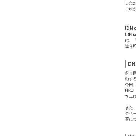
した
これ
IDN
IDN
は、「
通りI
D
前々回
動す
今回、
NRO
ち上
また、
タベ
否に