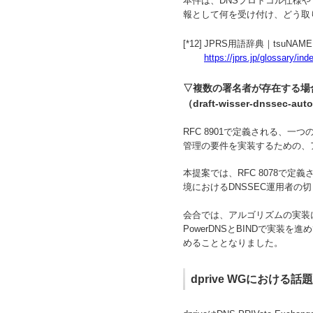
本件は、DNSプロトコル仕様
報として何を受け付け、どう取
[*12]
JPRS用語辞典｜tsuNA
https://jprs.jp/glossary/i
▽複数の署名者が存在する場合
（draft-wisser-dnssec-aut
RFC 8901で定義される、
管理の要件を実装するための、
本提案では、RFC 8078で定
境におけるDNSSEC運用者の
会合では、アルゴリズムの実装
PowerDNSとBINDで実
めることとなりました。
dprive WGにおける話題