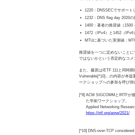
1220：DNSSECでサポ
1232：DNS flag day 202
1400：著者の推奨値（1500 - 
1472（IPv4）と1452（IP
MTUに基づいた実測値：MTU - 2
推奨値を一つに定めないことに
ではないかという否定的なコメ
また、藤原はIETF 111と同時開催さ
Vulnerable[*10]」
ークショップへの参加を呼び掛
[*9]
ACM SIGCOMMとI
た学術ワークショップ。
Applied Networking Resear
https://irtf.org/anrw/2021/
[*10]
DNS-over-TCP considered v