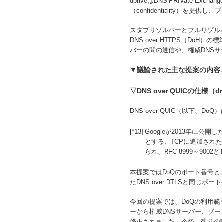
dpriveはDNS PRIVate
（confidentiality）
スタブリゾルバーとフルリゾルバー
DNS over HTTPS（D
バーの間の通信や、権威DNS
▼議論された主な提案の内容
▽DNS over QUICの仕様（draft
DNS over QUIC（以下、
[*13]
Googleが2013年に
とする、TCPに追加された
られ、RFC 8999～90
本提案ではDoQのポート番号として
たDNS over DTLSと同じ
今回の提案では、DoQの利用
ーから権威DNSサーバー、ゾー
修正されました。今後、残りの