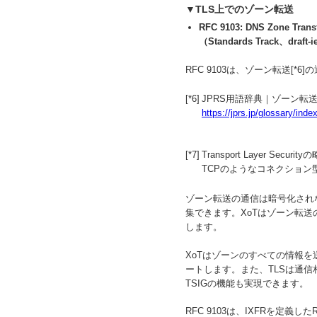
▼TLS上でのゾーン転送
RFC 9103: DNS Zone Trans
（Standards Track、draft-iet
RFC 9103は、ゾーン転送[*6]
[*6]
JPRS用語辞典｜ゾーン転送（zo
https://jprs.jp/glossary/in
[*7]
Transport Layer Securit
TCPのようなコネクショ
ゾーン転送の通信は暗号化され
集できます。XoTはゾーン転
します。
XoTはゾーンのすべての情報を送
ートします。また、TLSは通
TSIGの機能も実現できます。
RFC 9103は、IXFRを定義し