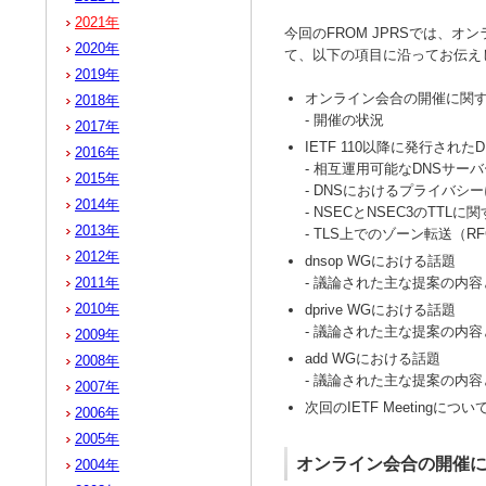
2021年
今回のFROM JPRSでは、
2020年
て、以下の項目に沿ってお伝え
2019年
オンライン会合の開催に関
2018年
- 開催の状況
2017年
IETF 110以降に発行された
2016年
- 相互運用可能なDNSサーバ
2015年
- DNSにおけるプライバシー
2014年
- NSECとNSEC3のTTLに
2013年
- TLS上でのゾーン転送（RFC
2012年
dnsop WGにおける話題
- 議論された主な提案の内
2011年
2010年
dprive WGにおける話題
- 議論された主な提案の内
2009年
add WGにおける話題
2008年
- 議論された主な提案の内
2007年
次回のIETF Meetingについ
2006年
2005年
オンライン会合の開催
2004年