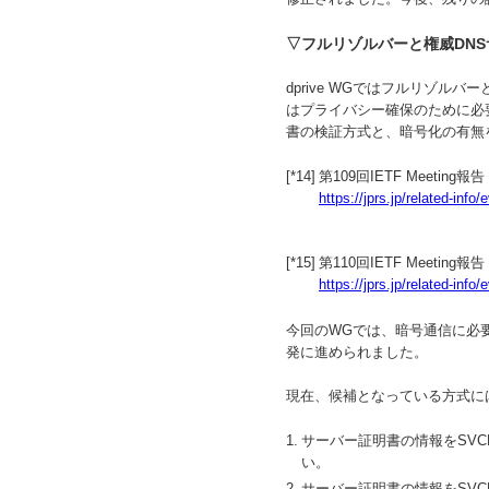
▽フルリゾルバーと権威DN
dprive WGではフルリゾル
はプライバシー確保のために必要な
書の検証方式と、暗号化の有無を
[*14]
第109回IETF Meeting
https://jprs.jp/related-inf
[*15]
第110回IETF Meeting
https://jprs.jp/related-inf
今回のWGでは、暗号通信に必
発に進められました。
現在、候補となっている方式に
1.
サーバー証明書の情報をSV
い。
2.
サーバー証明書の情報をSV