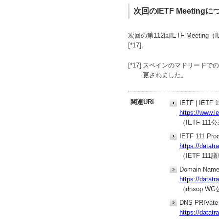
次回のIETF Meeting
次回の第112回IETF Meeti
[*17]。
[*17]
スペインのマドリードでの
更されました。
関連URI
IETF | IETF 1
https://www.i
（IETF 11
IETF 111 Pro
https://datatr
（IETF 111
Domain Name 
https://datatr
（dnsop 
DNS PRIVate 
https://datatr