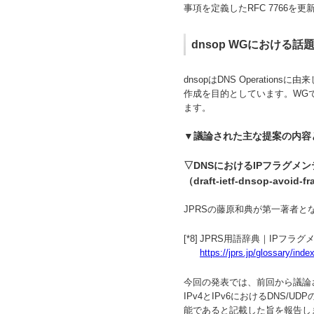
事項を定義したRFC 7766を更
dnsop WGにおける話
dnsopはDNS Operati
作成を目的としています。WG
ます。
▼議論された主な提案の内容
▽DNSにおけるIPフラグメ
（draft-ietf-dnsop-avoid-f
JPRSの藤原和典が第一著者と
[*8]
JPRS用語辞典｜IPフラグメンテ
https://jprs.jp/glossary/in
今回の発表では、前回から議論
IPv4とIPv6におけるDNS
能であると記載した旨を報告し