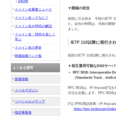
2003年
▼開催の状況
ドメイン名重要ニュース
ドメイン名ってなに？
前回に引き続き、今回のIETF 
た。会合の時間は、当初の開催
ドメイン名やDNSの解説
ました。
ドメイン名・DNSを楽しく
学ぶ
IETF 110以降に発行さ
ドメイン名の歴史
前回のIETF 110以降に発行
関連組織リンク集
▼相互運用可能なDNSサー
よくある質問
RFC 9018: Interoperable 
（Standards Track、draft-i
新着情報
RFC 9018は、IP Anyca
メールマガジン
方法を定義します。RFC 9018は
ソーシャルメディア
[*1]
JPRS用語辞典｜IP Any
https://jprs.jp/glossary/in
指定事業者