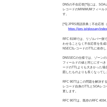
DNSの不在応答[*5]には、S
レコードのMINIMUMフィー
す。
[*5]
JPRS用語辞典｜不在応答（Neg
https://jprs.jp/glossary/in
RFC 8198では、リゾルバー
わせることなく不在応答を生成
NSEC3レコードのTTLに依存
DNSSECの仕様では、ゾーンの
フィールドの値と同じにすべき（
ードのTTLよりも大きかった場
図したものよりも長くなってし
RFC 9077はこの問題を解決
レコード自身のTTLとSOAレ
更します。
RFC 9077は、既存のRFC 403