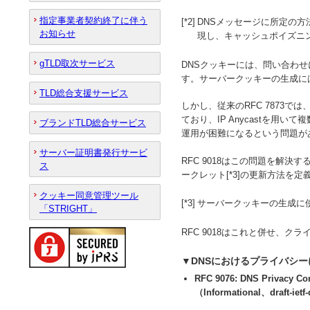
指定事業者契約終了に伴う
[*2]
DNSメッセージに所定の方
お知らせ
現し、キャッシュポイズニ
gTLD取次サービス
DNSクッキーには、問い合わ
す。サーバークッキーの生成に
TLD総合支援サービス
しかし、従来のRFC 7873
ており、IP Anycastを
ブランドTLD総合サービス
運用が困難になるという問題が
サーバー証明書発行サービ
RFC 9018はこの問題を解
ス
ークレット[*3]の更新方法を定
クッキー同意管理ツール
[*3]
サーバークッキーの生成に
「STRIGHT」
RFC 9018はこれと併せ、
▼DNSにおけるプライバシ
RFC 9076: DNS Privacy Co
（Informational、draft-ietf-