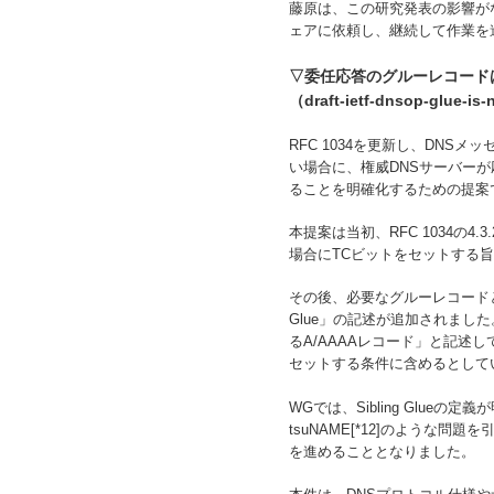
藤原は、この研究発表の影響が
ェアに依頼し、継続して作業を
▽委任応答のグルーレコード
（draft-ietf-dnsop-glue-is-
RFC 1034を更新し、DN
い場合に、権威DNSサーバー
ることを明確化するための提案
本提案は当初、RFC 1034の
場合にTCビットをセットする
その後、必要なグルーレコードと
Glue」の記述が追加されました
るA/AAAAレコード」と記述して
セットする条件に含めるとして
WGでは、Sibling Glue
tsuNAME[*12]のよう
を進めることとなりました。