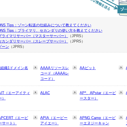
DNS Tips：ゾーン転送の仕組みについて教えてください
DNS Tips：プライマリ、セカンダリの使い方を教えてください
プライマリサーバー（マスターサーバー）
（JPRS）
セカンダリサーバー（スレーブサーバー）
（JPRS）
ゾーン
（JPRS）
1組織1ドメイン名
AAAAリソースレ
AAビット
コード（AAAAレ
コード）
AIT（エーアイティ
ALAC
AP*、APstar（エーピ
ー）
ースター）
APCERT（エーピ
APIA（エーピー
APNG Camp（エーピ
ーサート）
アイエー）
ーエヌジーキャン