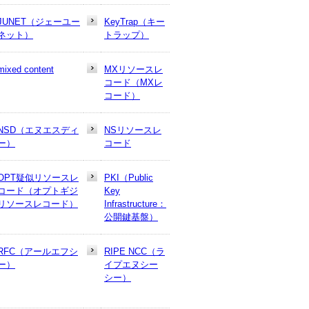
JUNET（ジェーユー
KeyTrap（キー
ネット）
トラップ）
mixed content
MXリソースレ
コード（MXレ
コード）
NSD（エヌエスディ
NSリソースレ
ー）
コード
OPT疑似リソースレ
PKI（Public
コード（オプトギジ
Key
リソースレコード）
Infrastructure：
公開鍵基盤）
RFC（アールエフシ
RIPE NCC（ラ
ー）
イプエヌシー
シー）