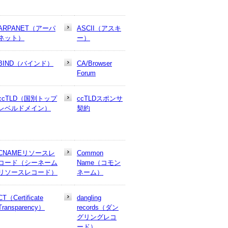
ARPANET（アーパ
ASCII（アスキ
ネット）
ー）
BIND（バインド）
CA/Browser
Forum
ccTLD（国別トップ
ccTLDスポンサ
レベルドメイン）
契約
CNAMEリソースレ
Common
コード（シーネーム
Name（コモン
リソースレコード）
ネーム）
CT（Certificate
dangling
Transparency）
records（ダン
グリングレコ
ード）