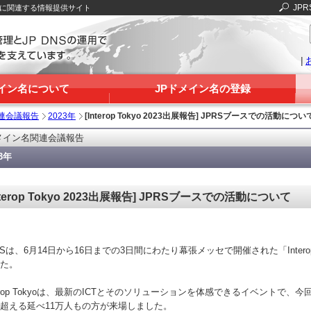
JPR
Sに関連する情報提供サイト
|
メイン名について
JPドメイン名の登録
連会議報告
2023年
[Interop Tokyo 2023出展報告] JPRSブースでの活動につい
メイン名関連会議報告
23年
nterop Tokyo 2023出展報告] JPRSブースでの活動について
RSは、6月14日から16日までの3日間にわたり幕張メッセで開催された「Interop
た。
terop Tokyoは、最新のICTとそのソリューションを体感できるイベントで、今回のIn
超える延べ11万人もの方が来場しました。