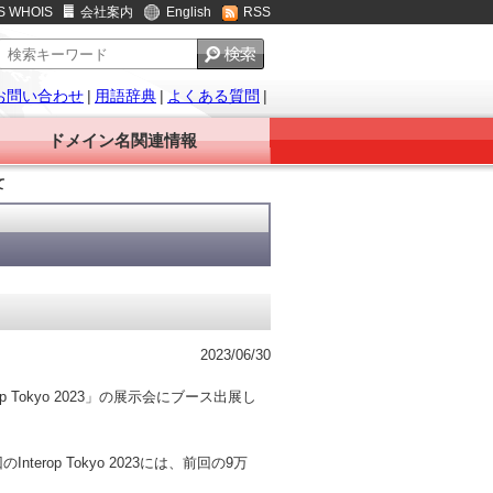
S WHOIS
会社案内
English
RSS
お問い合わせ
|
用語辞典
|
よくある質問
|
ドメイン名関連情報
て
2023/06/30
 Tokyo 2023」の展示会にブース出展し
terop Tokyo 2023には、前回の9万