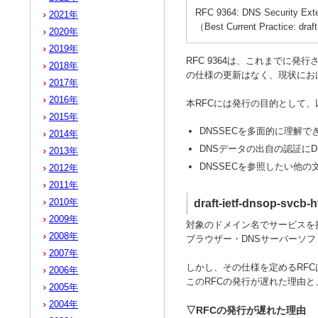
RFC 9364: DNS Security Ex
2021年
（Best Current Practice: draf
2020年
2019年
RFC 9364は、これまでに発
2018年
の仕様の更新はなく、現状における最良
2017年
2016年
本RFCには発行の目的として、
2015年
DNSSECを多面的に理解
2014年
DNSデータの出自の認証に
2013年
DNSSECを参照したい他
2012年
2011年
2010年
draft-ietf-dnsop-s
2009年
対象のドメイン名でサービスを提
2008年
ブラウザー・DNSサーバーソフ
2007年
しかし、その仕様を定めるRF
2006年
このRFCの発行が遅れた理由
2005年
2004年
▽RFCの発行が遅れた理由