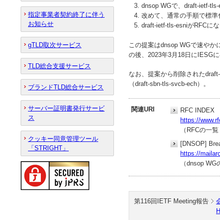
dnsop WGで、draft-iet
指定事業者契約終了に伴う
改めて、通常の手順で標準
お知らせ
draft-ietf-tls-e
この提案はdnsop WGで速やかに合意
gTLD取次サービス
の後、2023年3月18日にIE
TLD総合支援サービス
なお、提案から削除されたdraft-
（draft-sbn-tls-svcb-ech）。
ブランドTLD総合サービス
サーバー証明書発行サービ
関連URI
RFC INDEX
ス
https://www.rf
（RFCの一
クッキー同意管理ツール
[DNSOP] Break
「STRIGHT」
https://mail
（dnsop
第116回IETF Meeting報告
H