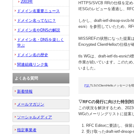
2003年
HTTPS/SVCB RRの仕様を定める提
IESGのレビューを通過し、RFC
ドメイン名重要ニュース
ドメイン名ってなに？
しかし、draft-ietf-dnsop-svc
esni）を参照していたため、RF
ドメイン名やDNSの解説
MISSREFの状態になった提案は、参
ドメイン名・DNSを楽しく
Encrypted ClientHel
学ぶ
ドメイン名の歴史
tls WGは、draft-ietf
作業が続いています。このため、dra
関連組織リンク集
いました。
よくある質問
[*1]
TLSのClientHelloメ
新着情報
▽RFCの発行に向けた特別対
メールマガジン
この状況を解決するため、2023年
WGのメーリングリストに提案
ソーシャルメディア
RFC Editorに要請し、保留されて
指定事業者
受け取ったdraft-ietf-dnsop