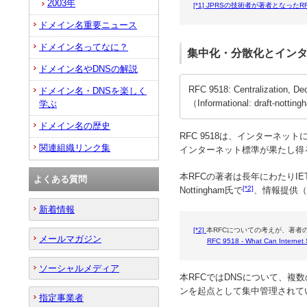
2003年
[*1]
JPRSの技術者が著者となったRFC（R
ドメイン名重要ニュース
ドメイン名ってなに？
集中化・分散化とイン
ドメイン名やDNSの解説
RFC 9518: Centralization, Dec
ドメイン名・DNSを楽しく
（Informational: draft-notting
学ぶ
ドメイン名の歴史
RFC 9518は、インターネ
関連組織リンク集
インターネット標準が果たし得
本RFCの著者は長年にわたりIE
よくある質問
[*2]
Nottingham氏で
、情報提供（I
新着情報
[*2]
本RFCについての考えが、著者
メールマガジン
RFC 9518 - What Can Internet 
ソーシャルメディア
本RFCではDNSについて、
ンを起点として集中管理されて
指定事業者