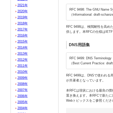
2021年
RFC 9498: The GNU Name S
2020年
（Informational: draft-schan
2019年
2018年
RFC 9498は、検閲耐性を高め
2017年
供します。本RFCの仕様はIETF
2016年
2015年
DNS用語集
2014年
2013年
RFC 9499: DNS Terminology
2012年
（Best Current Practice: draft
2011年
2010年
RFC 9499は、DNSで使わ
2009年
が共著者となっています。
2008年
2007年
本RFCは現状における最良の慣行（B
置き換えます。本RFCで新たに
2006年
Webトピックスをご参照くださ
2005年
2004年