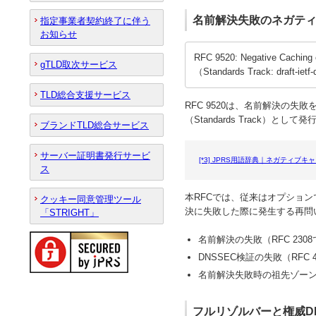
名前解決失敗のネガテ
指定事業者契約終了に伴う
お知らせ
RFC 9520: Negative Caching 
gTLD取次サービス
（Standards Track: draft-ietf-
TLD総合支援サービス
RFC 9520は、名前解決の失
（Standards Track）として
ブランドTLD総合サービス
サーバー証明書発行サービ
[*3]
JPRS用語辞典｜ネガティブキャッシュ
ス
本RFCでは、従来はオプショ
クッキー同意管理ツール
決に失敗した際に発生する再問
「STRIGHT」
名前解決の失敗（RFC 230
DNSSEC検証の失敗（RFC 
名前解決失敗時の祖先ゾーンか
フルリゾルバーと権威D