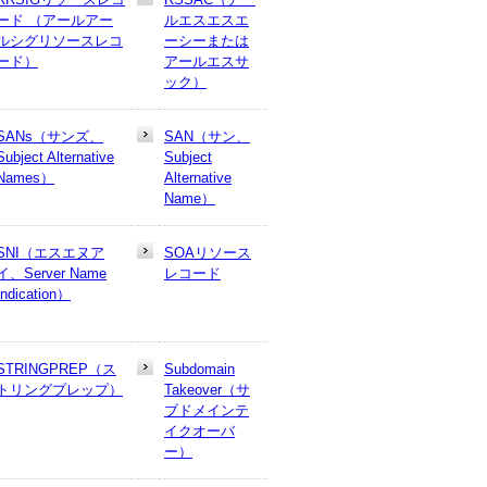
ード （アールアー
ルエスエスエ
ルシグリソースレコ
ーシーまたは
ード）
アールエスサ
ック）
SANs（サンズ、
SAN（サン、
Subject Alternative
Subject
Names）
Alternative
Name）
SNI（エスエヌア
SOAリソース
イ、Server Name
レコード
Indication）
STRINGPREP（ス
Subdomain
トリングプレップ）
Takeover（サ
ブドメインテ
イクオーバ
ー）