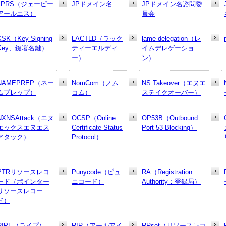
JPRS（ジェーピー
JPドメイン名
JPドメイン名諮問委
アールエス）
員会
KSK（Key Signing
LACTLD（ラック
lame delegation（レ
Key、鍵署名鍵）
ティーエルディ
イムデレゲーショ
ー）
ン）
NAMEPREP（ネー
NomCom（ノム
NS Takeover（エヌエ
ムプレップ）
コム）
ステイクオーバー）
NXNSAttack（エヌ
OCSP（Online
OP53B（Outbound
エックスエヌエス
Certificate Status
Port 53 Blocking）
アタック）
Protocol）
PTRリソースレコ
Punycode（ピュ
RA（Registration
ード（ポインター
ニコード）
Authority：登録局）
リソースレコー
ド）
RIPE（ライプ）
RIR（アールアイ
RRset（リソースレコ