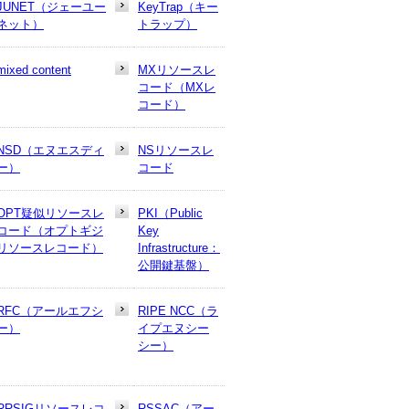
JUNET（ジェーユー
KeyTrap（キー
ネット）
トラップ）
mixed content
MXリソースレ
コード（MXレ
コード）
NSD（エヌエスディ
NSリソースレ
ー）
コード
OPT疑似リソースレ
PKI（Public
コード（オプトギジ
Key
リソースレコード）
Infrastructure：
公開鍵基盤）
RFC（アールエフシ
RIPE NCC（ラ
ー）
イプエヌシー
シー）
RRSIGリソースレコ
RSSAC（アー