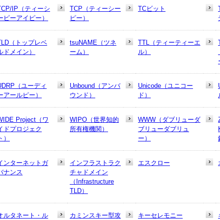
TCP/IP（ティーシ
TCP（ティーシー
TCビット
ーピーアイピー）
ピー）
TLD（トップレベ
tsuNAME（ツネ
TTL（ティーティーエ
ルドメイン）
ーム）
ル）
UDRP（ユーディ
Unbound（アンバ
Unicode（ユニコー
ーアールピー）
ウンド）
ド）
WIDE Project（ワ
WIPO（世界知的
WWW（ダブリューダ
イドプロジェク
所有権機関）
ブリューダブリュ
ト）
ー）
インターネットガ
インフラストラク
エスクロー
バナンス
チャドメイン
（Infrastructure
TLD）
オルタネート・ル
カミンスキー型攻
キーセレモニー