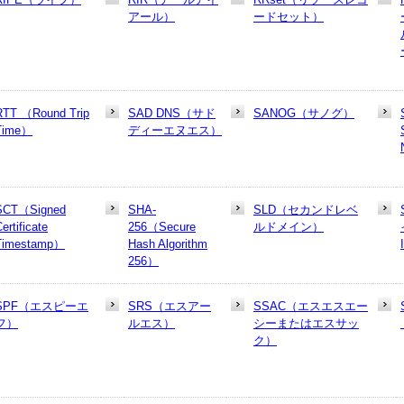
アール）
ードセット）
RTT （Round Trip
SAD DNS（サド
SANOG（サノグ）
Time）
ディーエヌエス）
SCT（Signed
SHA-
SLD（セカンドレベ
ertificate
256（Secure
ルドメイン）
Timestamp）
Hash Algorithm
256）
SPF（エスピーエ
SRS（エスアー
SSAC（エスエスエー
フ）
ルエス）
シーまたはエスサッ
ク）