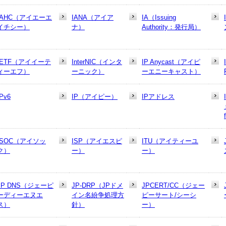
IAHC（アイエーエ
IANA（アイア
IA（Issuing
イチシー）
ナ）
Authority：発行局）
IETF（アイイーテ
InterNIC（インタ
IP Anycast（アイピ
ィーエフ）
ーニック）
ーエニーキャスト）
IPv6
IP（アイピー）
IPアドレス
ISOC（アイソッ
ISP（アイエスピ
ITU（アイティーユ
ク）
ー）
ー）
JP DNS（ジェーピ
JP-DRP（JPドメ
JPCERT/CC（ジェー
ーディーエヌエ
イン名紛争処理方
ピーサート/シーシ
ス）
針）
ー）