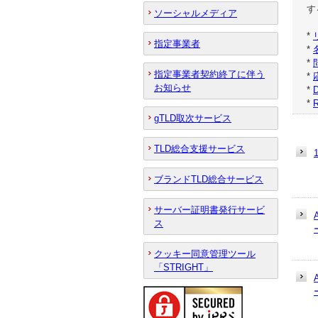
す
ソーシャルメディア
*
指定事業者
*
*
指定事業者契約終了に伴う
*
お知らせ
*
*
R
gTLD取次サービス
TLD総合支援サービス
ブランドTLD総合サービス
サーバー証明書発行サービ
ス
クッキー同意管理ツール
「STRIGHT」