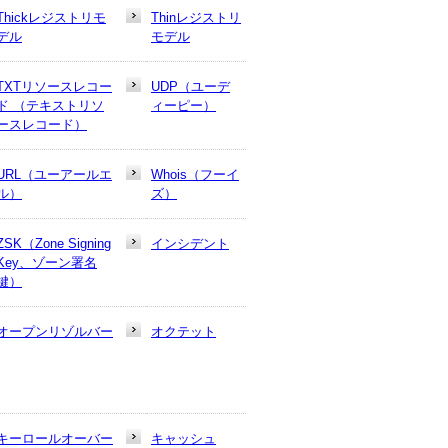
Thickレジストリモ
Thinレジストリ
デル
モデル
TXTリソースレコー
UDP（ユーデ
ド （テキストリソ
ィーピー）
ースレコード）
URL（ユーアールエ
Whois（フーイ
ル）
ズ）
ZSK（Zone Signing
インシデント
Key、ゾーン署名
鍵）
オープンリゾルバー
オクテット
キーロールオーバー
キャッシュ