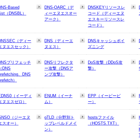
DNS-Based
DNS-OARC（デ
DNSKEYリソースレ
List（DNSBL）
ィーエヌエスオー
コード（ディーエヌ
アーク）
エスキーリソースレ
コード）
DNSSEC（ディー
DNS（ディーエ
DNSキャッシュポイ
エヌエスセック）
ヌエス）
ズニング
DNSプリフェッチ
DNSリフレクタ
DoS攻撃（DDoS攻
（DNS
ー攻撃（DNSア
撃）
prefetching、DNS
ンプ攻撃）
prefetch）
EDNS0（イーディ
ENUM（イーナ
EPP（イーピーピ
エヌエスゼロ）
ム）
ー）
GNSO（ジーエヌ
gTLD（分野別ト
hostsファイル
エスオー）
ップレベルドメイ
（HOSTS.TXT）
ン）