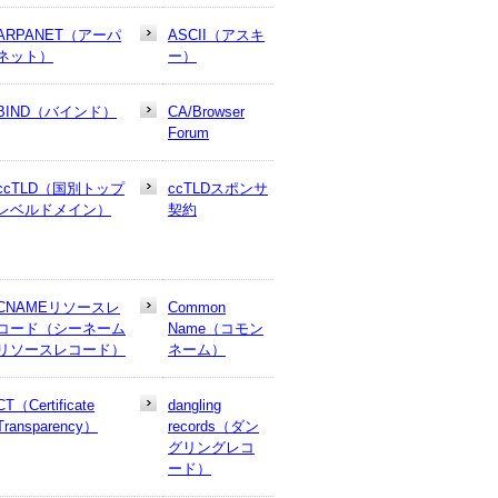
ARPANET（アーパ
ASCII（アスキ
ネット）
ー）
BIND（バインド）
CA/Browser
Forum
ccTLD（国別トップ
ccTLDスポンサ
レベルドメイン）
契約
CNAMEリソースレ
Common
コード（シーネーム
Name（コモン
リソースレコード）
ネーム）
CT（Certificate
dangling
Transparency）
records（ダン
グリングレコ
ード）