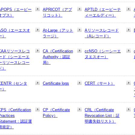
APOPS（エーピー
APRICOT（アプ
APTLD（エーピーテ
オプス）
リコット）
ィーエルディー）
ASO（エーエスオ
At-Large（アット
Aリソースレコード
ー）
ラージ）
（Aレコード）
CAAリソースレコ
CA（Certification
ccNSO（シーシーエ
ード（シーエーエ
Authority：認証
ヌエスオー）
ーリソースレコー
局）
ド）
CENTR（センタ
Certificate logs
CERT（サート）
ー）
CPS（Certification
CP（Certificate
CRL（Certificate
Practices
Policy）
Revocation List：証
Statement：認証運
明書失効リスト）
用規定）