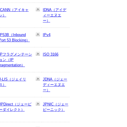
ICANN（アイキャ
IDNA（アイデ
ン）
ィーエヌエ
ー）
IP53B（Inbound
IPv4
Port 53 Blocking）
IPフラグメンテーシ
ISO 3166
ョン（IP
fragmentation）
J-LIS（ジェイリ
JDNA（ジェー
ス）
ディーエヌエ
ー）
JPDirect（ジェーピ
JPNIC（ジェー
ーダイレクト）
ピーニック）