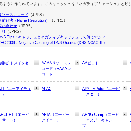
るように作られています。このキャッシュを「ネガティブキャッシュ」と呼
リソースレコード
（JPRS）
名前解決（Name Resolution）
（JPRS）
問い合わせ
（JPRS）
応答
（JPRS）
DNS Tips：キャッシュとネガティブキャッシュって何ですか？
FC 2308：Negative Caching of DNS Queries (DNS NCACHE)
1組織1ドメイン名
AAAAリソースレ
AAビット
コード（AAAAレ
コード）
AIT（エーアイティ
ALAC
AP*、APstar（エーピ
ー）
ースター）
APCERT（エーピ
APIA（エーピー
APNG Camp（エーピ
ーサート）
アイエー）
ーエヌジーキャン
プ）