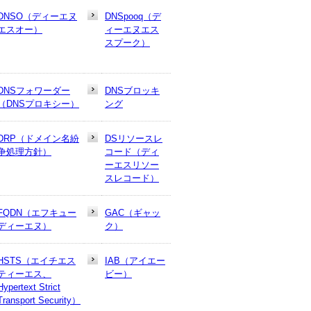
DNSO（ディーエヌ
DNSpooq（デ
エスオー）
ィーエヌエス
スプーク）
DNSフォワーダー
DNSブロッキ
（DNSプロキシー）
ング
DRP（ドメイン名紛
DSリソースレ
争処理方針）
コード（ディ
ーエスリソー
スレコード）
FQDN（エフキュー
GAC（ギャッ
ディーエヌ）
ク）
HSTS（エイチエス
IAB（アイエー
ティーエス、
ビー）
Hypertext Strict
Transport Security）