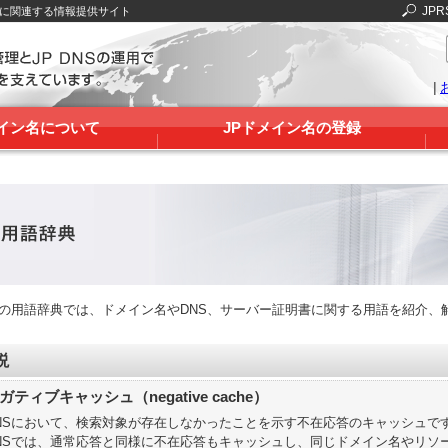
JPR
Sに関連する情報提供サイト
|
メイン名について
JPドメイン名の登録
RSの用語辞典では、ドメイン名やDNS、サーバー証明書に関する用語を紹介、
説
ガティブキャッシュ（negative cache）
NSにおいて、検索対象が存在しなかったことを示す不在応答のキャッシュで
NSでは、通常応答と同様に不在応答もキャッシュし、同じドメイン名やリソ