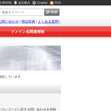
S WHOIS
会社案内
English
RSS
お問い合わせ
|
用語辞典
|
よくある質問
|
ドメイン名関連情報
解説しています。
す。
ースレコードに対する問い合わせを抑制