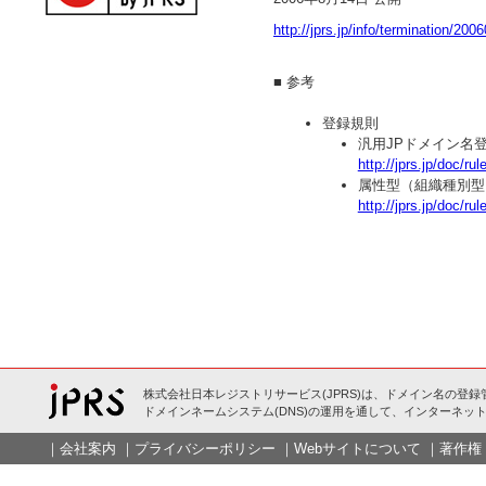
http://jprs.jp/info/termination/200
■ 参考
登録規則
汎用JPドメイン名登
http://jprs.jp/doc/ru
属性型（組織種別型）
http://jprs.jp/doc/rul
株式会社日本レジストリサービス(JPRS)は、ドメイン名の登録
ドメインネームシステム(DNS)の運用を通して、インターネット
｜
会社案内
｜
プライバシーポリシー
｜
Webサイトについて
｜
著作権