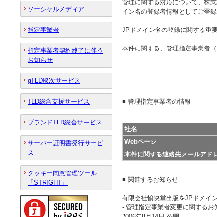
管理に関する対応について、株式
ソーシャルメディア
イン名の登録者情報としてご登録
JPドメイン名の登録に関する重
指定事業者
本件に関する、管理指定事業者（
指定事業者契約終了に伴う
お知らせ
gTLD取次サービス
■ 管理指定事業者の情報
TLD総合支援サービス
ブランドTLD総合サービス
社名
Webページ
サーバー証明書発行サービ
ス
本件に関する連絡先メールアド
クッキー同意管理ツール
■ 関連するお知らせ
「STRIGHT」
有限会社愉快堂出版をJPドメイ
- 管理指定事業者変更に関するお知
2006年8月14日 公開