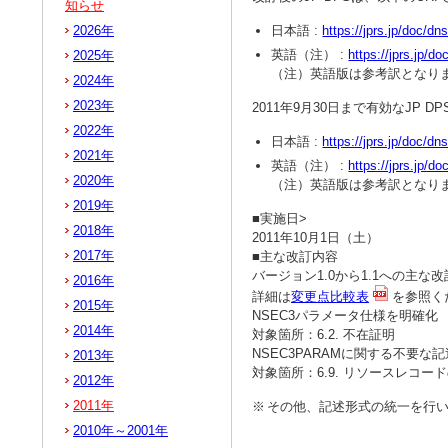
知らせ
2026年
日本語 :
https://jprs.jp/doc/dn
英語（注） :
https://jprs.jp/d
2025年
（注）英語版は参考訳となり
2024年
2023年
2011年9月30日まで有効なJP 
2022年
日本語 :
https://jprs.jp/doc/dn
2021年
英語（注） :
https://jprs.jp/d
2020年
（注）英語版は参考訳となり
2019年
■実施日>
2018年
2011年10月1日（土）
2017年
■主な改訂内容
バージョン1.0から1.1への主
2016年
詳細は
変更点比較表
を参照く
2015年
NSEC3パラメータ仕様を明確化
2014年
対象箇所：6.2. 不在証明
NSEC3PARAMに関する不要な
2013年
対象箇所：6.9. リソースレコード
2012年
2011年
※
その他、記述形式の統一を行
2010年～2001年