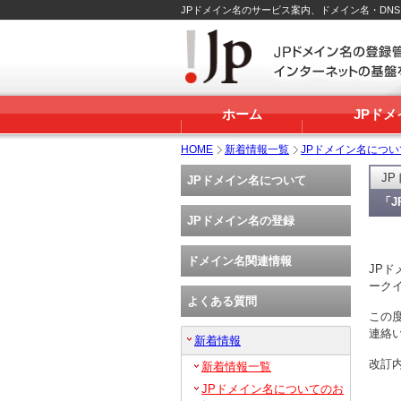
JPドメイン名のサービス案内、ドメイン名・DN
ホーム
JPド
HOME
新着情報一覧
JPドメイン名につ
J
JPドメイン名について
「
JPドメイン名の登録
ドメイン名関連情報
JP
ークイ
よくある質問
この
連絡
新着情報
改訂
新着情報一覧
JPドメイン名についてのお