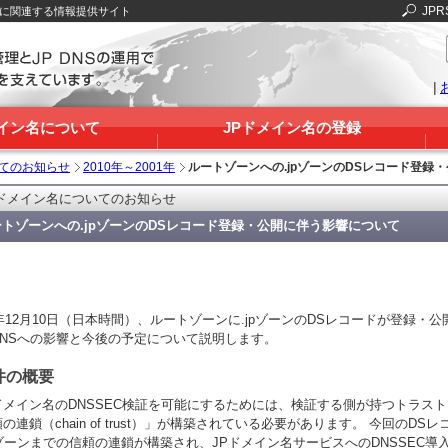
JPR
Sに関連する情報提供サイト
|
メイン名について
JPドメイン名の登録
いてのお知らせ
2010年～2001年
ルートゾーンへの.jpゾーンのDSレコード登録
Pドメイン名についてのお知らせ
ートゾーンへの.jpゾーンのDSレコード登録・公開に伴う影響について
0年12月10日（日本時間）、ルートゾーンに.jpゾーンのDSレコードが登録
DNSへの影響と今後の予定について説明します。
件の概要
ドメイン名のDNSSEC検証を可能にするためには、検証する側が持つトラス
の連鎖（chain of trust）」が構築されている必要があります。 今回の
pゾーンまでの信頼の連鎖が構築され、JPドメイン名サービスへのDNSSEC