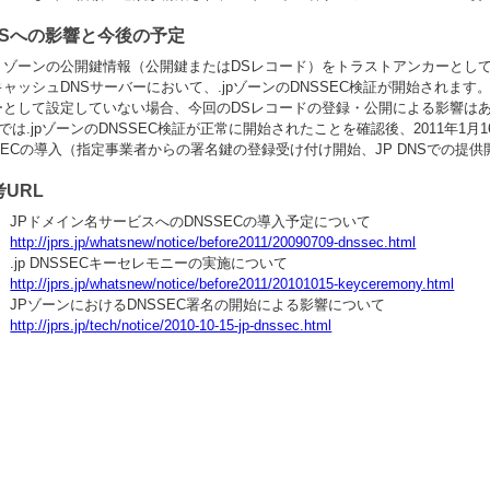
NSへの影響と今後の予定
トゾーンの公開鍵情報（公開鍵またはDSレコード）をトラストアンカーとして
ャッシュDNSサーバーにおいて、.jpゾーンのDNSSEC検証が開始されま
ーとして設定していない場合、今回のDSレコードの登録・公開による影響は
Sでは.jpゾーンのDNSSEC検証が正常に開始されたことを確認後、2011年1
SECの導入（指定事業者からの署名鍵の登録受け付け開始、JP DNSでの提
考URL
JPドメイン名サービスへのDNSSECの導入予定について
http://jprs.jp/whatsnew/notice/before2011/20090709-dnssec.html
.jp DNSSECキーセレモニーの実施について
http://jprs.jp/whatsnew/notice/before2011/20101015-keyceremony.html
JPゾーンにおけるDNSSEC署名の開始による影響について
http://jprs.jp/tech/notice/2010-10-15-jp-dnssec.html