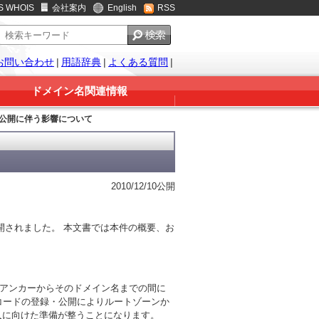
S WHOIS
会社案内
English
RSS
お問い合わせ
|
用語辞典
|
よくある質問
|
ドメイン名関連情報
・公開に伴う影響について
2010/12/10公開
・公開されました。 本文書では本件の概要、お
トアンカーからそのドメイン名までの間に
DSレコードの登録・公開によりルートゾーンか
導入に向けた準備が整うことになります。