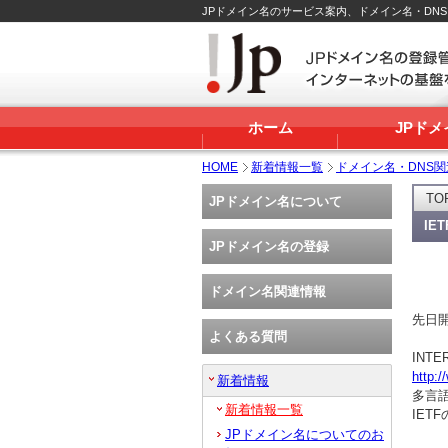
JPドメイン名のサービス案内、ドメイン名・DN
ホーム
JPド
HOME
新着情報一覧
ドメイン名・DNS
TO
JPドメイン名について
IE
JPドメイン名の登録
ドメイン名関連情報
先日開
よくある質問
INTE
http:/
新着情報
多言
新着情報一覧
IET
JPドメイン名についてのお