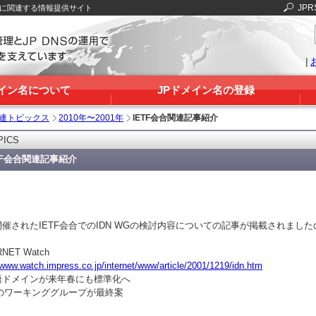
JPR
Sに関連する情報提供サイト
|
メイン名について
JPドメイン名の登録
関連トピックス
2010年〜2001年
IETF会合関連記事紹介
PICS
TF会合関連記事紹介
催されたIETF会合でのIDN WGの検討内容についての記事が掲載されまし
RNET Watch
/www.watch.impress.co.jp/internet/www/article/2001/1219/idn.htm
語ドメインが来年春にも標準化へ
Fのワーキンググループが最終案