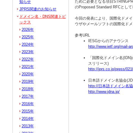
ために必要となる項目STRINGPR
知らせ
のProposed Standard 
JPRS関連のお知らせ
ドメイン名・DNS関連トピ
今回の発表により、国際化ドメイ
ックス
ウザやメールソフトの国際化ドメ
2026年
参考URL
2025年
IESGからのアナウンス
2024年
http://www.ietf.org/mail-
2023年
「国際化ドメイン名(IDN
2022年
スリリース)
2021年
http://jprs.co.jp/press/02
2020年
日本語ドメイン名協会(JDN
2019年
http://日本語ドメイン名協会
2018年
http://www.jdna.jp/
2017年
2016年
2015年
2014年
2013年