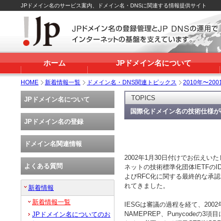
JPドメイン名のサービス案内、ドメイン名・DNSに関連する情報提供サイト
ホーム
JPドメイン名について
HOME
新着情報一覧
ドメイン名・DNS関連トピックス
2010年〜200
TOPICS
JPドメイン名について
国際化ドメイン名の技術仕様が
JPドメイン名の登録
ドメイン名関連情報
2002年1月30日付けでお伝えい
よくある質問
ネットの技術標準化団体IETFのIDN WG
よびRFC化に関する最終的な承認を行うIE
れてきました。
新着情報
新着情報一覧
IESGは審議の過程を経て、2002
NAMEPREP、Punycodeの3項
JPドメイン名についてのお