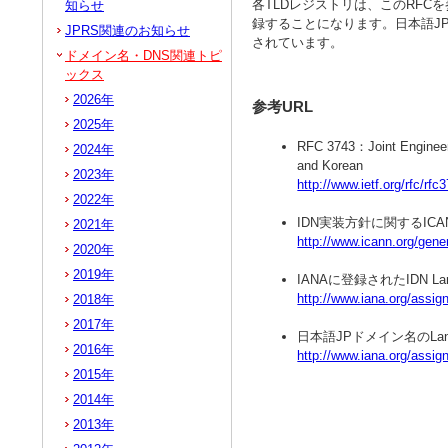
各TLDレジストリは、このRFCを参
知らせ
録することになります。日本語JP
JPRS関連のお知らせ
されています。
ドメイン名・DNS関連トピ
ックス
2026年
参考URL
2025年
RFC 3743：Joint Engineeri
2024年
and Korean
2023年
http://www.ietf.org/rfc/rfc
2022年
IDN実装方針に関するIC
2021年
http://www.icann.org/gene
2020年
2019年
IANAに登録されたIDN Lang
http://www.iana.org/assig
2018年
2017年
日本語JPドメイン名のLangu
2016年
http://www.iana.org/assig
2015年
2014年
2013年