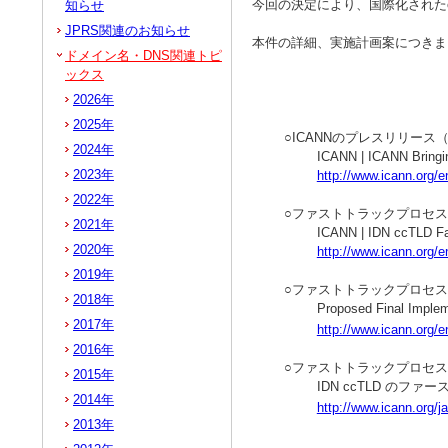
今回の決定により、国際化された
知らせ
JPRS関連のお知らせ
本件の詳細、実施計画案につきまし
ドメイン名・DNS関連トピ
ックス
2026年
2025年
○ICANNのプレスリリース
2024年
ICANN | ICANN Bringin
2023年
http://www.icann.org
2022年
○ファストトラックプロセ
2021年
ICANN | IDN ccTLD Fa
2020年
http://www.icann.org/en
2019年
○ファストトラックプロセ
2018年
Proposed Final Implem
2017年
http://www.icann.org/e
2016年
○ファストトラックプロセ
2015年
IDN ccTLD のフ
2014年
http://www.icann.org/ja
2013年