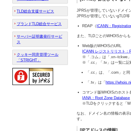
JPRSが管理していないドメイ
TLD総合支援サービス
JPRSが管理していないgTLD
ブランドTLD総合サービス
RDAP（
ICANN：Registration
また、TLDごとのWHOISから
サーバー証明書発行サービ
ス
Web版のWHOISのURL
ICANN レジストリリスト：Regis
クッキー同意管理ツール
※「.コム」は「.xn--tck
「STRIGHT」
※「.cc」「.tv」は一覧
「.cc」は、「.com」
「.tv」は「
https://whois.n
コマンド版WHOISのホスト
IANA：Root Zone Database
※TLDをクリックすると「WH
なお、ドメイン名の情報の表示
す。
[IPアドレスの情報]