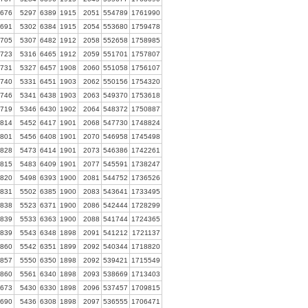
676
5297
6389
1915
2051
554789
1761990
691
5302
6384
1915
2054
553680
1759478
705
5307
6482
1912
2058
552658
1758985
723
5316
6465
1912
2059
551701
1757807
731
5327
6457
1908
2060
551058
1756107
740
5331
6451
1903
2062
550156
1754320
746
5341
6438
1903
2063
549370
1753618
719
5346
6430
1902
2064
548372
1750887
814
5452
6417
1901
2068
547730
1748824
801
5456
6408
1901
2070
546958
1745498
828
5473
6414
1901
2073
546386
1742261
815
5483
6409
1901
2077
545591
1738247
820
5498
6393
1900
2081
544752
1736526
831
5502
6385
1900
2083
543641
1733495
838
5523
6371
1900
2086
542444
1728299
839
5533
6363
1900
2088
541744
1724365
839
5543
6348
1898
2091
541212
1721137
860
5542
6351
1899
2092
540344
1718820
857
5550
6350
1898
2092
539421
1715549
860
5561
6340
1898
2093
538669
1713403
673
5430
6330
1898
2096
537457
1709815
690
5436
6308
1898
2097
536555
1706471