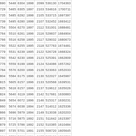
690
5448
6304
1898
2099
536130
1704363
729
5465
6305
1897
2103
534616
1700711
735
5485
6292
1898
2105
533715
1697397
739
5495
6280
1898
2107
532452
1693412
754
5504
6270
1897
2112
531001
1688481
764
5510
6261
1896
2116
529837
1684904
766
5516
6258
1895
2117
529032
1680673
760
5522
6255
1895
2118
527763
1674481
779
5531
6239
1895
2122
526728
1668324
760
5542
6230
1896
2123
525391
1662809
776
5559
6199
1896
2124
524086
1657262
784
5576
6200
1896
2128
523063
1652033
804
5584
6175
1896
2130
522027
1645987
815
5605
6157
1896
2133
520568
1639531
825
5618
6157
1896
2137
519612
1635026
824
5640
6119
1896
2142
517681
1630883
849
5654
6072
1896
2146
515317
1630231
860
5674
6038
1894
2147
514012
1625336
866
5696
5979
1894
2149
513038
1620203
873
5716
5875
1892
2151
511642
1615397
879
5725
5786
1892
2152
510385
1610484
897
5735
5701
1891
2155
508720
1605645