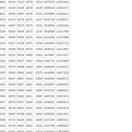
866
6414
5112
1878
2314
457978
1451924
876
6430
5106
1878
2320
456923
1448157
931
6455
5087
1876
2322
455895
1444814
978
6474
5079
1875
2327
454729
1439007
004
6487
5075
1875
2331
453854
1435244
029
6503
5066
1875
2337
453058
1431769
087
6504
5050
1875
2342
451848
1427688
104
6527
5039
1875
2350
450804
1425713
138
6538
5024
1874
2354
449515
1421487
163
6552
5028
1865
2361
447987
1417317
183
6562
5007
1852
2364
446731
1413409
214
6570
4998
1843
2367
446004
1410247
245
6580
4990
1842
2373
444885
1407103
273
6607
4987
1842
2380
444063
1404572
302
6628
5087
1841
2381
442567
1400632
363
6636
5080
1841
2385
441533
1399416
384
6651
5060
1841
2387
440792
1397474
407
6673
5057
1840
2391
439831
1394523
435
6678
5041
1841
2397
439002
1391679
476
6697
5038
1841
2402
438363
1391422
509
6723
5026
1841
2405
437160
1389321
543
6745
4997
1841
2411
435789
1390825
595
6761
4974
1841
2414
434840
1387568