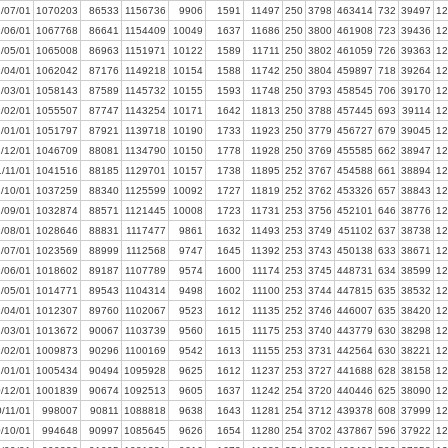
/07/01
1070203
86533
1156736
9906
1591
11497
250
3798
463414
732
39497
12
/06/01
1067768
86641
1154409
10049
1637
11686
250
3800
461908
723
39436
12
/05/01
1065008
86963
1151971
10122
1589
11711
250
3802
461059
726
39363
12
/04/01
1062042
87176
1149218
10154
1588
11742
250
3804
459897
718
39264
12
/03/01
1058143
87589
1145732
10155
1593
11748
250
3793
458545
706
39170
12
/02/01
1055507
87747
1143254
10171
1642
11813
250
3788
457445
693
39114
12
/01/01
1051797
87921
1139718
10190
1733
11923
250
3779
456727
679
39045
12
/12/01
1046709
88081
1134790
10150
1778
11928
250
3769
455585
662
38947
12
/11/01
1041516
88185
1129701
10157
1738
11895
252
3767
454588
661
38894
12
/10/01
1037259
88340
1125599
10092
1727
11819
252
3762
453326
657
38843
12
/09/01
1032874
88571
1121445
10008
1723
11731
253
3756
452101
646
38776
12
/08/01
1028646
88831
1117477
9861
1632
11493
253
3749
451102
637
38738
12
/07/01
1023569
88999
1112568
9747
1645
11392
253
3743
450138
633
38671
12
/06/01
1018602
89187
1107789
9574
1600
11174
253
3745
448731
634
38599
12
/05/01
1014771
89543
1104314
9498
1602
11100
253
3744
447815
635
38532
12
/04/01
1012307
89760
1102067
9523
1612
11135
252
3746
446007
635
38420
12
/03/01
1013672
90067
1103739
9560
1615
11175
253
3740
443779
630
38298
12
/02/01
1009873
90296
1100169
9542
1613
11155
253
3731
442564
630
38221
12
/01/01
1005434
90494
1095928
9625
1612
11237
253
3727
441688
628
38158
12
/12/01
1001839
90674
1092513
9605
1637
11242
254
3720
440446
625
38090
12
/11/01
998007
90811
1088818
9638
1643
11281
254
3712
439378
608
37999
12
/10/01
994648
90997
1085645
9626
1654
11280
254
3702
437867
596
37922
12