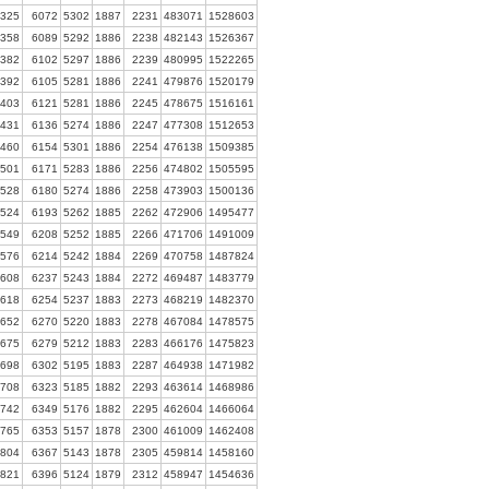
325
6072
5302
1887
2231
483071
1528603
358
6089
5292
1886
2238
482143
1526367
382
6102
5297
1886
2239
480995
1522265
392
6105
5281
1886
2241
479876
1520179
403
6121
5281
1886
2245
478675
1516161
431
6136
5274
1886
2247
477308
1512653
460
6154
5301
1886
2254
476138
1509385
501
6171
5283
1886
2256
474802
1505595
528
6180
5274
1886
2258
473903
1500136
524
6193
5262
1885
2262
472906
1495477
549
6208
5252
1885
2266
471706
1491009
576
6214
5242
1884
2269
470758
1487824
608
6237
5243
1884
2272
469487
1483779
618
6254
5237
1883
2273
468219
1482370
652
6270
5220
1883
2278
467084
1478575
675
6279
5212
1883
2283
466176
1475823
698
6302
5195
1883
2287
464938
1471982
708
6323
5185
1882
2293
463614
1468986
742
6349
5176
1882
2295
462604
1466064
765
6353
5157
1878
2300
461009
1462408
804
6367
5143
1878
2305
459814
1458160
821
6396
5124
1879
2312
458947
1454636