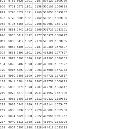
891
5753
5626
1891
2157
507129
1599739
909
5763
5571
1891
2158
506107
1596328
919
5770
5522
1891
2160
504850
1593237
927
5778
5505
1891
2162
503518
1589085
958
5795
5456
1891
2166
502689
1587274
973
5818
5442
1892
2169
501727
1583191
996
5835
5419
1892
2177
500971
1580997
3011
5850
5412
1892
2178
500121
1578865
048
5863
5406
1891
2187
499366
1576407
094
5873
5396
1891
2191
498283
1577857
124
5877
5393
1890
2192
497365
1580163
154
5896
5402
1890
2202
496338
1577397
170
5915
5393
1890
2204
495584
1574373
178
5930
5388
1890
2204
494721
1572817
199
5941
5384
1890
2207
493751
1569923
206
5955
5378
1890
2207
492788
1566647
219
5972
5373
1890
2211
491957
1567029
202
5982
5356
1889
2212
490329
1559681
213
5999
5343
1889
2217
489144
1555457
249
6008
5332
1887
2220
488008
1552763
272
6024
5321
1888
2222
486956
1551357
287
6040
5315
1888
2227
485640
1543095
298
6054
5307
1888
2228
484413
1533233