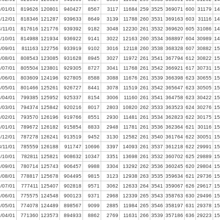
/01/01
819626
120801
940427
8567
3117
11684
259
3525
369071
600
31179
14
/12/01
818346
121287
939633
8649
3139
11788
260
3531
369163
603
31116
14
/11/01
817616
121776
939392
9182
3048
12230
261
3532
369620
605
31086
14
/10/01
814988
121934
936922
9141
3022
12163
260
3534
368897
604
30989
14
/09/01
811163
122756
933919
9102
3016
12118
260
3538
368328
607
30882
15
/08/01
808543
123085
931628
8945
3027
11972
261
3541
367794
612
30822
15
/07/01
805504
123801
929305
8727
3041
11768
261
3542
366921
617
30731
15
/06/01
803609
124196
927805
8588
3088
11676
261
3539
366398
623
30655
15
/05/01
801466
125261
926727
8441
3078
11519
261
3542
365647
623
30505
15
/04/01
799385
125952
925337
8154
3006
11160
261
3541
364758
623
30422
15
/03/01
794374
125842
920216
8017
2803
10820
262
3533
363523
624
30276
15
/02/01
793570
126196
919766
8551
2930
11481
261
3534
362823
622
30175
15
/01/01
789672
126182
915854
8833
2948
11781
261
3536
362364
621
30116
15
/12/01
787278
126241
913519
9452
3130
12582
261
3540
361764
622
30051
15
/11/01
785559
126188
911747
10696
3397
14093
261
3537
361218
622
29991
15
/10/01
782811
125821
908632
10347
3351
13698
261
3532
360702
625
29889
15
/09/01
780714
125743
906457
9988
3304
13292
262
3536
360245
620
29804
15
/08/01
778817
125678
904495
9815
3123
12938
263
3535
359634
621
29736
15
/07/01
777411
125407
902818
9571
3062
12633
264
3541
359067
626
29617
15
/06/01
775575
124548
900123
9371
2968
12339
265
3543
358763
630
29496
15
/05/01
774078
124489
898567
9099
2885
11984
265
3546
358197
631
29378
15
/04/01
771360
123573
894933
8862
2769
11631
266
3539
357186
636
29223
15