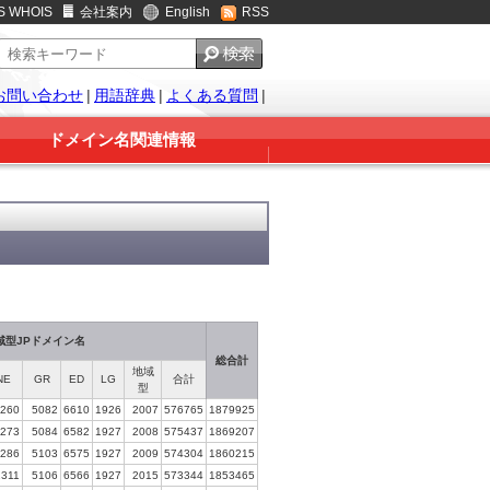
S WHOIS
会社案内
English
RSS
お問い合わせ
|
用語辞典
|
よくある質問
|
ドメイン名関連情報
域型JPドメイン名
総合計
地域
NE
GR
ED
LG
合計
型
260
5082
6610
1926
2007
576765
1879925
273
5084
6582
1927
2008
575437
1869207
286
5103
6575
1927
2009
574304
1860215
2311
5106
6566
1927
2015
573344
1853465