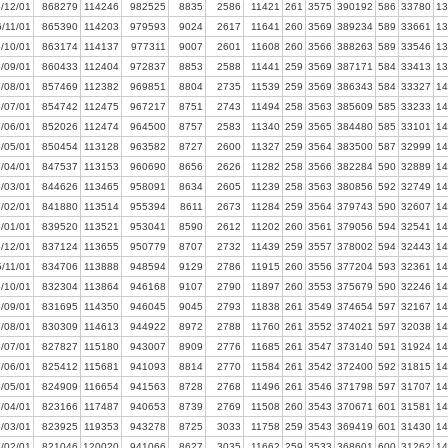
/12/01
868279
114246
982525
8835
2586
11421
261
3575
390192
586
33780
13
/11/01
865390
114203
979593
9024
2617
11641
260
3569
389234
589
33661
13
/10/01
863174
114137
977311
9007
2601
11608
260
3566
388263
589
33546
13
/09/01
860433
112404
972837
8853
2588
11441
259
3569
387171
584
33413
13
/08/01
857469
112382
969851
8804
2735
11539
259
3569
386343
584
33327
14
/07/01
854742
112475
967217
8751
2743
11494
258
3563
385609
585
33233
14
/06/01
852026
112474
964500
8757
2583
11340
259
3565
384480
585
33101
14
/05/01
850454
113128
963582
8727
2600
11327
259
3564
383500
587
32999
14
/04/01
847537
113153
960690
8656
2626
11282
258
3566
382284
590
32889
14
/03/01
844626
113465
958091
8634
2605
11239
258
3563
380856
592
32749
14
/02/01
841880
113514
955394
8611
2673
11284
259
3564
379743
590
32607
14
/01/01
839520
113521
953041
8590
2612
11202
260
3561
379056
594
32541
14
/12/01
837124
113655
950779
8707
2732
11439
259
3557
378002
594
32443
14
/11/01
834706
113888
948594
9129
2786
11915
260
3556
377204
593
32361
14
/10/01
832304
113864
946168
9107
2790
11897
260
3553
375679
590
32246
14
/09/01
831695
114350
946045
9045
2793
11838
261
3549
374654
597
32167
14
/08/01
830309
114613
944922
8972
2788
11760
261
3552
374021
597
32038
14
/07/01
827827
115180
943007
8909
2776
11685
261
3547
373140
591
31924
14
/06/01
825412
115681
941093
8814
2770
11584
261
3542
372400
592
31815
14
/05/01
824909
116654
941563
8728
2768
11496
261
3546
371798
597
31707
14
/04/01
823166
117487
940653
8739
2769
11508
260
3543
370671
601
31581
14
/03/01
823925
119353
943278
8725
3033
11758
259
3543
369419
601
31430
14
/02/01
821046
120020
941066
8627
3035
11662
259
3533
368601
600
31262
14