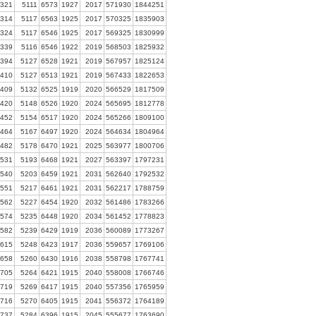
321
5111
6573
1927
2017
571930
1844251
314
5117
6563
1925
2017
570325
1835903
324
5117
6546
1925
2017
569325
1830999
339
5116
6546
1922
2019
568503
1825932
394
5127
6528
1921
2019
567957
1825124
410
5127
6513
1921
2019
567433
1822653
409
5132
6525
1919
2020
566529
1817509
420
5148
6526
1920
2024
565695
1812778
452
5154
6517
1920
2024
565266
1809100
464
5167
6497
1920
2024
564634
1804964
482
5178
6470
1921
2025
563977
1800706
531
5193
6468
1921
2027
563397
1797231
540
5203
6459
1921
2031
562640
1792532
551
5217
6461
1921
2031
562217
1788759
562
5227
6454
1920
2032
561486
1783266
574
5235
6448
1920
2034
561452
1778823
582
5239
6429
1919
2036
560089
1773267
615
5248
6423
1917
2036
559657
1769106
658
5260
6430
1916
2038
558798
1767741
705
5264
6421
1915
2040
558008
1766746
719
5269
6417
1915
2040
557356
1765959
716
5270
6405
1915
2041
556372
1764189
737
5284
6396
1915
2045
555677
1763690