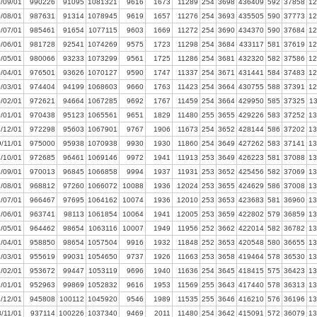
/09/01
990226
91095
1081321
9616
1673
11289
254
3698
436409
592
37858
12
/08/01
987631
91314
1078945
9619
1657
11276
254
3693
435505
590
37773
12
/07/01
985461
91654
1077115
9603
1669
11272
254
3690
434370
590
37684
12
/06/01
981728
92541
1074269
9575
1723
11298
254
3684
433117
581
37619
12
/05/01
980066
93233
1073299
9561
1725
11286
254
3681
432320
582
37586
12
/04/01
976501
93626
1070127
9590
1747
11337
254
3671
431441
584
37483
12
/03/01
974404
94199
1068603
9660
1763
11423
254
3664
430755
588
37391
12
/02/01
972621
94664
1067285
9692
1767
11459
254
3664
429950
585
37325
1
/01/01
970438
95123
1065561
9651
1829
11480
255
3655
429226
583
37252
13
/12/01
972298
95603
1067901
9767
1906
11673
254
3652
428144
586
37202
13
/11/01
975000
95938
1070938
9930
1930
11860
254
3649
427262
583
37141
13
/10/01
972685
96461
1069146
9972
1941
11913
253
3649
426223
581
37088
13
/09/01
970013
96845
1066858
9994
1937
11931
253
3652
425456
582
37069
13
/08/01
968812
97260
1066072
10088
1936
12024
253
3655
424629
586
37008
13
/07/01
966467
97695
1064162
10074
1936
12010
253
3653
423683
581
36960
13
/06/01
963741
98113
1061854
10064
1941
12005
253
3659
422802
579
36859
13
/05/01
964462
98654
1063116
10007
1949
11956
252
3662
422014
582
36782
13
/04/01
958850
98654
1057504
9916
1932
11848
252
3653
420548
580
36655
13
/03/01
955619
99031
1054650
9737
1926
11663
253
3658
419464
578
36530
13
/02/01
953672
99447
1053119
9696
1940
11636
254
3645
418415
575
36423
13
/01/01
952963
99869
1052832
9616
1953
11569
255
3643
417440
578
36313
13
/12/01
945808
100112
1045920
9546
1989
11535
255
3646
416210
576
36196
13
/11/01
937114
100226
1037340
9469
2011
11480
254
3642
415091
572
36079
13