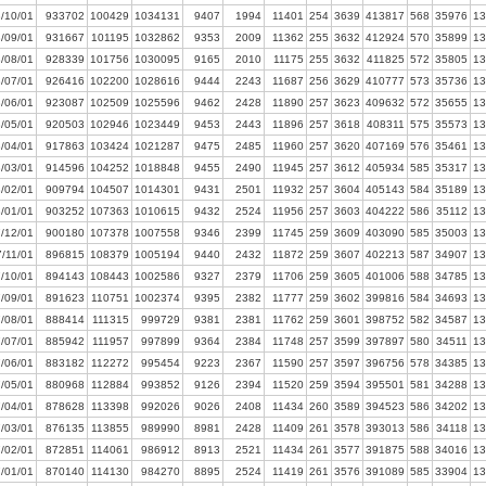
/10/01
933702
100429
1034131
9407
1994
11401
254
3639
413817
568
35976
13
/09/01
931667
101195
1032862
9353
2009
11362
255
3632
412924
570
35899
13
/08/01
928339
101756
1030095
9165
2010
11175
255
3632
411825
572
35805
13
/07/01
926416
102200
1028616
9444
2243
11687
256
3629
410777
573
35736
13
/06/01
923087
102509
1025596
9462
2428
11890
257
3623
409632
572
35655
13
/05/01
920503
102946
1023449
9453
2443
11896
257
3618
408311
575
35573
13
/04/01
917863
103424
1021287
9475
2485
11960
257
3620
407169
576
35461
13
/03/01
914596
104252
1018848
9455
2490
11945
257
3612
405934
585
35317
13
/02/01
909794
104507
1014301
9431
2501
11932
257
3604
405143
584
35189
13
/01/01
903252
107363
1010615
9432
2524
11956
257
3603
404222
586
35112
13
/12/01
900180
107378
1007558
9346
2399
11745
259
3609
403090
585
35003
13
/11/01
896815
108379
1005194
9440
2432
11872
259
3607
402213
587
34907
13
/10/01
894143
108443
1002586
9327
2379
11706
259
3605
401006
588
34785
13
/09/01
891623
110751
1002374
9395
2382
11777
259
3602
399816
584
34693
13
/08/01
888414
111315
999729
9381
2381
11762
259
3601
398752
582
34587
13
/07/01
885942
111957
997899
9364
2384
11748
257
3599
397897
580
34511
13
/06/01
883182
112272
995454
9223
2367
11590
257
3597
396756
578
34385
13
/05/01
880968
112884
993852
9126
2394
11520
259
3594
395501
581
34288
13
/04/01
878628
113398
992026
9026
2408
11434
260
3589
394523
586
34202
13
/03/01
876135
113855
989990
8981
2428
11409
261
3578
393013
586
34118
13
/02/01
872851
114061
986912
8913
2521
11434
261
3577
391875
588
34016
13
/01/01
870140
114130
984270
8895
2524
11419
261
3576
391089
585
33904
13