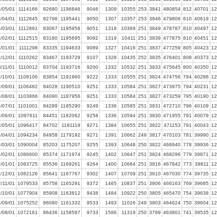
/05/01
1114166
82680
1196846
9046
1309
10355
253
3841
480854
812
40701
12
/04/01
1112645
82796
1195441
9050
1307
10357
253
3846
479806
810
40619
12
/03/01
1112891
83067
1195958
9051
1318
10369
251
3849
478787
810
40497
12
/02/01
1112515
83180
1195695
9092
1319
10411
251
3839
477875
810
40451
12
/01/01
1111298
83335
1194633
9089
1327
10416
251
3837
477259
805
40423
12
/12/01
1110262
83467
1193729
9107
1328
10435
252
3835
476401
808
40373
12
/11/01
1110012
83704
1193716
9200
1332
10532
251
3833
475645
800
40350
12
/10/01
1108106
83854
1191960
9222
1333
10555
251
3824
474756
794
40286
12
/09/01
1106482
84028
1190510
9251
1333
10584
251
3827
473975
794
40231
12
/08/01
1103866
84090
1187956
9251
1333
10584
251
3827
473259
795
40190
12
/07/01
1101001
84289
1185290
9249
1336
10585
251
3831
472710
796
40109
12
/06/01
1097611
84451
1182062
9258
1336
10594
251
3830
471955
791
40079
12
/05/01
1096417
84702
1181119
9271
1384
10655
251
3822
471153
791
40043
12
/04/01
1094234
84958
1179192
9271
1391
10662
249
3817
470103
781
39990
12
/03/01
1090004
85203
1175207
9255
1393
10648
250
3822
468940
778
39936
12
/02/01
1086600
85374
1171974
9245
1402
10647
251
3824
468296
779
39871
12
/01/01
1083725
85536
1169261
9264
1400
10664
251
3816
467842
773
39811
12
/12/01
1082126
85641
1167767
9302
1407
10709
251
3810
467030
774
39735
12
/11/01
1079533
85758
1165291
9372
1465
10837
251
3806
466163
769
39685
12
/10/01
1077904
85908
1163812
9438
1484
10922
250
3805
465470
754
39638
12
/09/01
1075252
86080
1161332
9533
1493
11026
249
3803
464624
750
39604
12
/08/01
1072161
86436
1158597
9733
1586
11319
250
3799
463801
741
39535
12