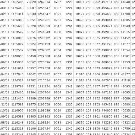
/04/01
1182485
79829
1262314
8787
1220
10007
258
3902
497131
850
41840
12
/03/01
1175460
80087
1255547
8807
1224
10031
258
3899
495627
855
41750
12
/02/01
1171314
80233
1251547
8891
1236
10127
258
3898
494680
860
41700
12
/01/01
1166380
80551
1246931
9251
1247
10498
259
3890
493944
863
41605
12
/12/01
1165630
80729
1246359
9547
1261
10808
259
3885
493421
860
41543
12
/11/01
1163592
80751
1244343
9588
1289
10877
258
3879
492932
859
41515
12
/10/01
1160006
80076
1240082
9609
1289
10898
257
3875
492082
858
41452
12
/09/01
1155929
80224
1236153
9638
1292
10930
257
3877
491290
856
41377
12
/08/01
1152552
80330
1232882
9654
1298
10952
257
3882
490854
852
41354
12
/07/01
1148938
80450
1229388
9644
1298
10942
257
3880
490268
856
41301
12
/06/01
1145034
80562
1225596
9802
1331
11133
256
3876
489669
847
41253
12
/05/01
1141901
80957
1222858
9640
1336
10976
254
3873
489072
842
41216
12
/04/01
1137840
81042
1218882
9657
1353
11010
254
3866
488347
842
41177
12
/03/01
1134322
81202
1215524
9665
1353
11018
254
3866
487959
839
41118
12
/02/01
1129793
81331
1211124
9309
1347
10656
255
3857
487248
838
41093
12
/01/01
1125460
81304
1206764
9264
1343
10607
255
3858
487196
837
41095
12
/12/01
1121410
81389
1202799
9037
1342
10379
254
3852
485932
837
41009
12
/11/01
1117583
81475
1199058
9056
1335
10391
254
3853
485492
839
40980
12
/10/01
1116959
81630
1198589
9019
1335
10354
254
3863
484609
835
40935
12
/09/01
1116588
81805
1198393
9008
1337
10345
254
3861
483855
832
40861
12
/08/01
1116243
81981
1198224
9038
1341
10379
253
3858
483236
826
40823
12
/07/01
1115318
82106
1197424
9051
1342
10393
253
3850
482345
818
40759
12
/06/01
1115248
82445
1197693
9012
1308
10320
253
3844
481649
820
40734
12