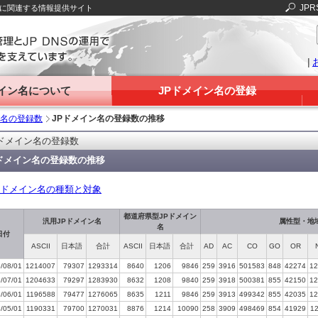
JPR
Sに関連する情報提供サイト
|
メイン名について
JPドメイン名の登録
ン名の登録数
JPドメイン名の登録数の推移
Pドメイン名の登録数
Pドメイン名の登録数の推移
Pドメイン名の種類と対象
都道府県型JPドメイン
汎用JPドメイン名
属性型・地
名
日付
ASCII
日本語
合計
ASCII
日本語
合計
AD
AC
CO
GO
OR
/08/01
1214007
79307
1293314
8640
1206
9846
259
3916
501583
848
42274
12
/07/01
1204633
79297
1283930
8632
1208
9840
259
3918
500381
855
42150
12
/06/01
1196588
79477
1276065
8635
1211
9846
259
3913
499342
855
42035
12
/05/01
1190331
79700
1270031
8876
1214
10090
258
3909
498469
854
41929
1