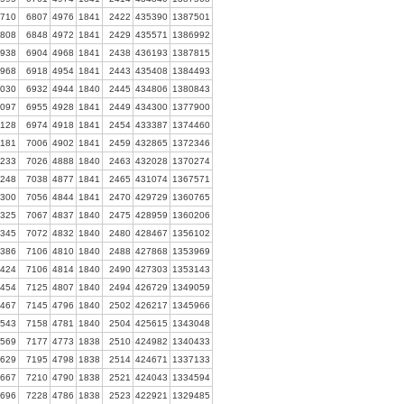
710
6807
4976
1841
2422
435390
1387501
808
6848
4972
1841
2429
435571
1386992
938
6904
4968
1841
2438
436193
1387815
968
6918
4954
1841
2443
435408
1384493
030
6932
4944
1840
2445
434806
1380843
097
6955
4928
1841
2449
434300
1377900
128
6974
4918
1841
2454
433387
1374460
181
7006
4902
1841
2459
432865
1372346
233
7026
4888
1840
2463
432028
1370274
248
7038
4877
1841
2465
431074
1367571
300
7056
4844
1841
2470
429729
1360765
325
7067
4837
1840
2475
428959
1360206
345
7072
4832
1840
2480
428467
1356102
386
7106
4810
1840
2488
427868
1353969
424
7106
4814
1840
2490
427303
1353143
454
7125
4807
1840
2494
426729
1349059
467
7145
4796
1840
2502
426217
1345966
543
7158
4781
1840
2504
425615
1343048
569
7177
4773
1838
2510
424982
1340433
629
7195
4798
1838
2514
424671
1337133
667
7210
4790
1838
2521
424043
1334594
696
7228
4786
1838
2523
422921
1329485