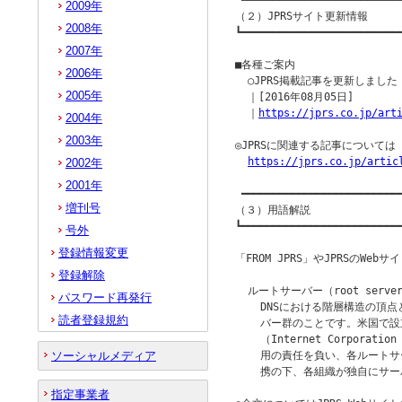
 ━━━━━━━━━━━━━━━━━━━━━━━━━━
2009年
（２）JPRSサイト更新情報

2008年
┗━━━━━━━━━━━━━━━━━━━━━━━━━━
2007年
■各種ご案内

2006年
  ○JPRS掲載記事を更新しました

2005年
  ｜[2016年08月05日]

  ｜
https://jprs.co.jp/art
2004年
2003年
◎JPRSに関連する記事について
https://jprs.co.jp/artic
2002年
2001年
 ━━━━━━━━━━━━━━━━━━━━━━━━━━
増刊号
（３）用語解説

┗━━━━━━━━━━━━━━━━━━━━━━━━━━
号外
登録情報変更
「FROM JPRS」やJPRSのW
登録解除
  ルートサーバー（root server
パスワード再発行
    DNSにおける階層構造の頂
読者登録規約
    バー群のことです。米国で設
    （Internet Corporatio
ソーシャルメディア
    用の責任を負い、各ルート
    携の下、各組織が独自にサ
指定事業者