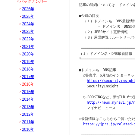
バックナンバー
記事の詳細については、ドメイン名
2026年
■今週の目次

2025年
  （１）ドメイン名・DNS最新情報
2024年
         - ドメイン名・DNS記
2023年
  （２）JPRSサイト更新情報

  （３）用語解説：ルートサーバー（r
2022年
2021年
 ━━━━━━━━━━━━━━━━━━━━━━━━━━
（１）ドメイン名・DNS最新情報

2020年
┗━━━━━━━━━━━━━━━━━━━━━━━━━━
2019年
2018年
■ドメイン名・DNS記事

  ○警察庁、6月期のインターネッ
2017年
  ｜
https://securityinsigh
2016年
  ｜SecurityInsight

2015年
  ○.BOOKINGなど、新gTLD 6つ
2014年
  ｜
http://news.mynavi.jp/
2013年
  ｜マイナビニュース

2012年
◎最新情報はこちらからご覧いただ
2011年
https://jprs.jp/related-
2010年