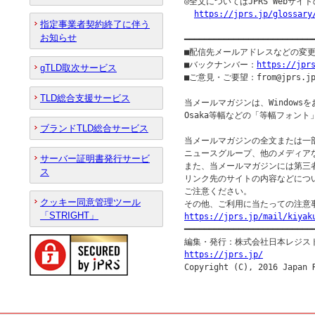
◎全文についてはJPRS Webサ
https://jprs.jp/glossary
指定事業者契約終了に伴う
お知らせ
━━━━━━━━━━━━━━━━━━━━━━━━━━
■配信先メールアドレスなどの変
■バックナンバー：
https://jpr
gTLD取次サービス
■ご意見・ご要望：from@jprs.jp
TLD総合支援サービス
当メールマガジンは、Windowsを
Osaka等幅などの「等幅フォント
ブランドTLD総合サービス
当メールマガジンの全文または一部
ニュースグループ、他のメディア
サーバー証明書発行サービ
また、当メールマガジンには第三
ス
リンク先のサイトの内容などについ
ご注意ください。

クッキー同意管理ツール
「STRIGHT」
https://jprs.jp/mail/kiyak

━━━━━━━━━━━━━━━━━━━━━━━━━━━
https://jprs.jp/