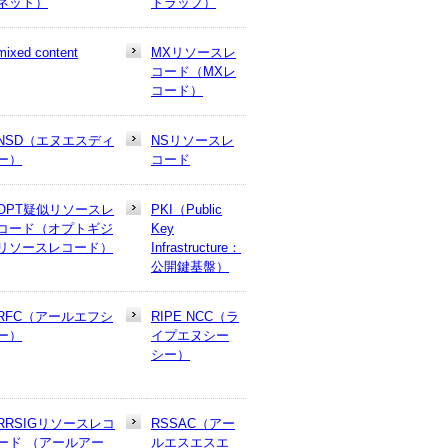
ネット）
トラップ）
mixed content
MXリソースレ
コード（MXレ
コード）
NSD（エヌエスディ
NSリソースレ
ー）
コード
OPT疑似リソースレ
PKI（Public
コード（オプトギジ
Key
リソースレコード）
Infrastructure：
公開鍵基盤）
RFC（アールエフシ
RIPE NCC（ラ
ー）
イプエヌシー
シー）
RRSIGリソースレコ
RSSAC（アー
ード （アールアー
ルエスエスエ