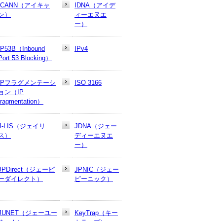
ICANN（アイキャ
IDNA（アイデ
ン）
ィーエヌエ
ー）
IP53B（Inbound
IPv4
Port 53 Blocking）
IPフラグメンテーシ
ISO 3166
ョン（IP
fragmentation）
J-LIS（ジェイリ
JDNA（ジェー
ス）
ディーエヌエ
ー）
JPDirect（ジェーピ
JPNIC（ジェー
ーダイレクト）
ピーニック）
JUNET（ジェーユー
KeyTrap（キー