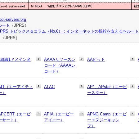
oot-servers.org
ルート
（JPRS）
JPRS トピックス＆コラム（No.6）：インターネットの根幹を支える〜ル
（JPRS）
1組織1ドメイン名
AAAAリソースレ
AAビット
コード（AAAAレ
コード）
AIT（エーアイティ
ALAC
AP*、APstar（エーピ
ー）
ースター）
APCERT（エーピ
APIA（エーピー
APNG Camp（エーピ
ーサート）
アイエー）
ーエヌジーキャン
プ）