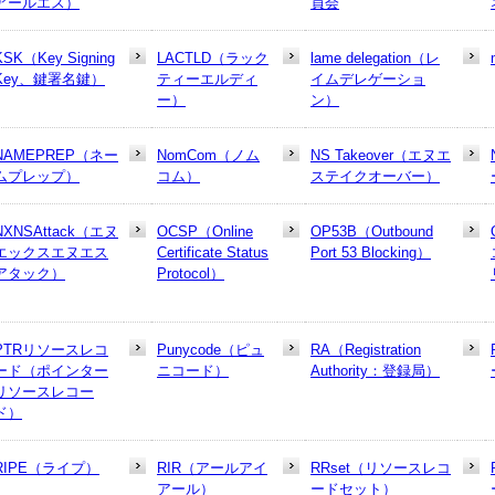
アールエス）
員会
KSK（Key Signing
LACTLD（ラック
lame delegation（レ
Key、鍵署名鍵）
ティーエルディ
イムデレゲーショ
ー）
ン）
NAMEPREP（ネー
NomCom（ノム
NS Takeover（エヌエ
ムプレップ）
コム）
ステイクオーバー）
NXNSAttack（エヌ
OCSP（Online
OP53B（Outbound
エックスエヌエス
Certificate Status
Port 53 Blocking）
アタック）
Protocol）
PTRリソースレコ
Punycode（ピュ
RA（Registration
ード（ポインター
ニコード）
Authority：登録局）
リソースレコー
ド）
RIPE（ライプ）
RIR（アールアイ
RRset（リソースレコ
アール）
ードセット）