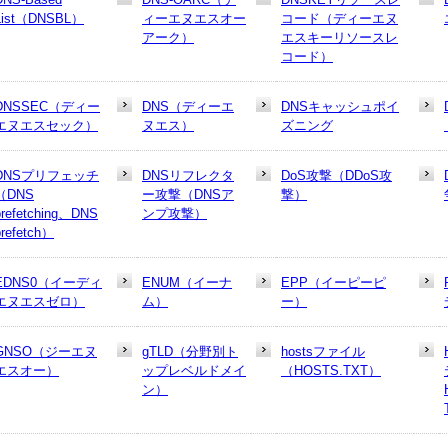
List（DNSBL）
ィーエヌエスオー
コード（ディーエヌ
アーク）
エスキーリソースレ
コード）
DNSSEC（ディー
DNS（ディーエ
DNSキャッシュポイ
エヌエスセック）
ヌエス）
ズニング
DNSプリフェッチ
DNSリフレクタ
DoS攻撃（DDoS攻
（DNS
ー攻撃（DNSア
撃）
prefetching、DNS
ンプ攻撃）
prefetch）
EDNS0（イーディ
ENUM（イーナ
EPP（イーピーピ
エヌエスゼロ）
ム）
ー）
GNSO（ジーエヌ
gTLD（分野別ト
hostsファイル
エスオー）
ップレベルドメイ
（HOSTS.TXT）
ン）