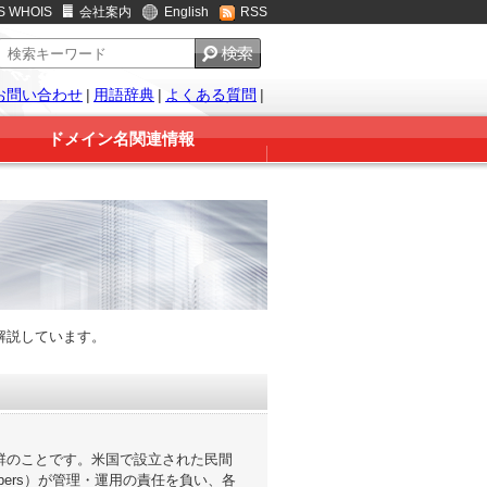
S WHOIS
会社案内
English
RSS
お問い合わせ
|
用語辞典
|
よくある質問
|
ドメイン名関連情報
解説しています。
ー群のことです。米国で設立された民間
and Numbers）が管理・運用の責任を負い、各