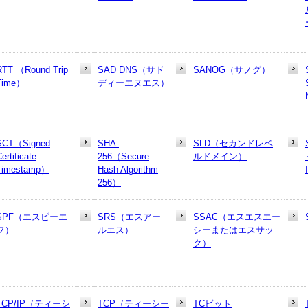
RTT （Round Trip
SAD DNS（サド
SANOG（サノグ）
Time）
ディーエヌエス）
SCT（Signed
SHA-
SLD（セカンドレベ
ertificate
256（Secure
ルドメイン）
Timestamp）
Hash Algorithm
256）
SPF（エスピーエ
SRS（エスアー
SSAC（エスエスエー
フ）
ルエス）
シーまたはエスサッ
ク）
TCP/IP（ティーシ
TCP（ティーシー
TCビット