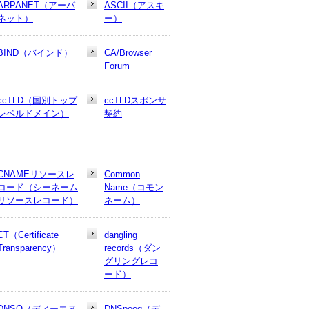
ARPANET（アーパ
ASCII（アスキ
ネット）
ー）
BIND（バインド）
CA/Browser
Forum
ccTLD（国別トップ
ccTLDスポンサ
レベルドメイン）
契約
CNAMEリソースレ
Common
コード（シーネーム
Name（コモン
リソースレコード）
ネーム）
CT（Certificate
dangling
Transparency）
records（ダン
グリングレコ
ード）
DNSO（ディーエヌ
DNSpooq（デ