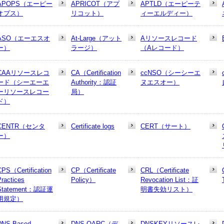
APOPS（エーピー
APRICOT（アプ
APTLD（エーピーテ
オプス）
リコット）
ィーエルディー）
ASO（エーエスオ
At-Large（アット
Aリソースレコード
ー）
ラージ）
（Aレコード）
CAAリソースレコ
CA（Certification
ccNSO（シーシーエ
ード（シーエーエ
Authority：認証
ヌエスオー）
ーリソースレコー
局）
ド）
CENTR（センタ
Certificate logs
CERT（サート）
ー）
CPS（Certification
CP（Certificate
CRL（Certificate
Practices
Policy）
Revocation List：証
Statement：認証運
明書失効リスト）
用規定）
DNS-Based
DNS-OARC（デ
DNSKEYリソースレ