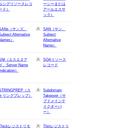
ルシグリソースレコ
ーシーまたは
ード）
アールエスサ
ック）
SANs（サンズ、
SAN（サン、
Subject Alternative
Subject
Names）
Alternative
Name）
SNI（エスエヌア
SOAリソース
イ、Server Name
レコード
Indication）
STRINGPREP（ス
Subdomain
トリングプレップ）
Takeover（サ
ブドメインテ
イクオーバ
ー）
Thickレジストリモ
Thinレジストリ