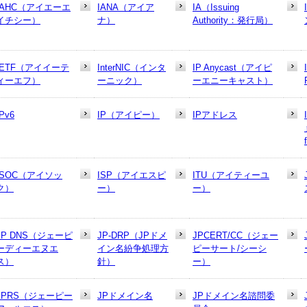
IAHC（アイエーエ
IANA（アイア
IA（Issuing
イチシー）
ナ）
Authority：発行局）
IETF（アイイーテ
InterNIC（インタ
IP Anycast（アイピ
ィーエフ）
ーニック）
ーエニーキャスト）
IPv6
IP（アイピー）
IPアドレス
ISOC（アイソッ
ISP（アイエスピ
ITU（アイティーユ
ク）
ー）
ー）
JP DNS（ジェーピ
JP-DRP（JPドメ
JPCERT/CC（ジェー
ーディーエヌエ
イン名紛争処理方
ピーサート/シーシ
ス）
針）
ー）
JPRS（ジェーピー
JPドメイン名
JPドメイン名諮問委