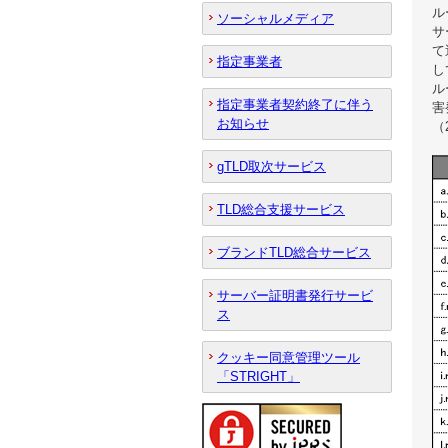
ル
ソーシャルメディア
サ
て
指定事業者
し
ル
指定事業者契約終了に伴う
害
お知らせ
（
gTLD取次サービス
TLD総合支援サービス
ブランドTLD総合サービス
サーバー証明書発行サービ
ス
クッキー同意管理ツール
「STRIGHT」