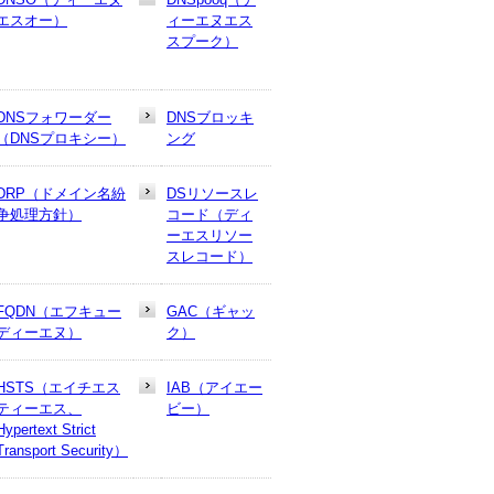
エスオー）
ィーエヌエス
スプーク）
DNSフォワーダー
DNSブロッキ
（DNSプロキシー）
ング
DRP（ドメイン名紛
DSリソースレ
争処理方針）
コード（ディ
ーエスリソー
スレコード）
FQDN（エフキュー
GAC（ギャッ
ディーエヌ）
ク）
HSTS（エイチエス
IAB（アイエー
ティーエス、
ビー）
Hypertext Strict
Transport Security）