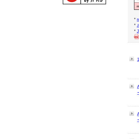
*
r
*
*