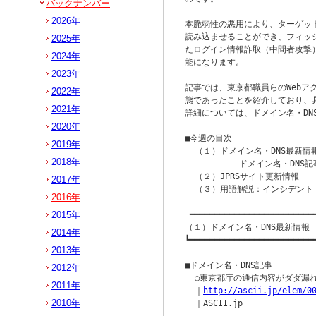
バックナンバー
2026年
本脆弱性の悪用により、ターゲッ
読み込ませることができ、フィッ
2025年
たログイン情報詐取（中間者攻撃
2024年
能になります。

2023年
記事では、東京都職員らのWebア
2022年
態であったことを紹介しており、
2021年
詳細については、ドメイン名・DN
2020年
■今週の目次

2019年
  （１）ドメイン名・DNS最新情報
2018年
         - ドメイン名・DNS記
  （２）JPRSサイト更新情報

2017年
  （３）用語解説：インシデント

2016年
2015年
 ━━━━━━━━━━━━━━━━━━━━━━━━━━
（１）ドメイン名・DNS最新情報

2014年
┗━━━━━━━━━━━━━━━━━━━━━━━━━━
2013年
■ドメイン名・DNS記事

2012年
  ○東京都庁の通信内容がダダ漏れ危
2011年
  ｜
http://ascii.jp/elem/0
2010年
  ｜ASCII.jp
