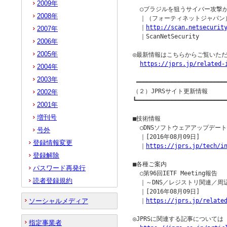
2009年
  ○ブラジルを狙うサイバー攻撃が
2008年
  ｜（フォーティネットジャパン）
  ｜
http://scan.netsecurit
2007年
  ｜ScanNetSecurity

2006年
2005年
◎最新情報はこちらからご覧いただ
https://jprs.jp/related-
2004年
2003年
 ━━━━━━━━━━━━━━━━━━━━━━━━━━
（２）JPRSサイト更新情報

2002年
┗━━━━━━━━━━━━━━━━━━━━━━━━━━
2001年
増刊号
■技術情報

  ○DNSソフトウェアアップデー
号外
  ｜[2016年08月09日]

登録情報変更
  ｜
https://jprs.jp/tech/i
登録解除
■各種ご案内

パスワード再発行
  ○第96回IETF Meeting報告

読者登録規約
  ｜～DNS／レジストリ関連／周
  ｜[2016年08月09日]

ソーシャルメディア
  ｜
https://jprs.jp/relate
◎JPRSに関連する記事について
指定事業者