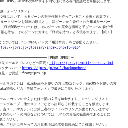
ROM JPRS」やJPRSのWebサイト内で使われる専門用語などを解説します。

権威（オーソリティ）

  DNSにおいて、あるゾーンの管理権限を持っていることを表す言葉です。

  ルートゾーンを階層の頂点とし、親ゾーンから委任された権威サーバー

  （権威DNSサーバー）は、そのゾーンの完全な情報と子ゾーンへの委任情

  報を持ち、そのゾーンに対する「権威を持つ」と表現されます。【続く】

文についてはJPRS Webサイトの「用語辞典」をご参照ください。

ttps://jprs.jp/glossary/index.php?ID=0164
━━━━━━━━━━━━━━━━━━━━━━━━【FROM JPRS】━

信先メールアドレスなどの変更：
https://jprs.jp/mail/henkou.html
ックナンバー：
https://jprs.jp/mail/backnumber/
見・ご要望：from@jprs.jp

ールマガジンは、Windowsをお使いの方はMSゴシック、macOSをお使いの方

saka等幅などの「等幅フォント」で最適にご覧いただけます。

ールマガジンの全文または一部の文章をWebサイト、メーリングリスト、

ースグループ、他のメディアなどへ許可なく転載することを禁止します。

、当メールマガジンには第三者のサイトへのリンクが含まれていますが、

ク先のサイトの内容などについては、JPRSの責任の範囲外であることに

意ください。
