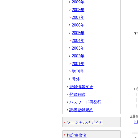
2009年
   
2008年
  
   
2007年
   
2006年
2005年
  
  
2004年
   
2003年
  
2002年
  
2001年
  
増刊号
   
   
号外
登録情報変更
  
登録解除
  
  ｜
パスワード再発行
  ｜
読者登録規約
◎最
ソーシャルメディア
h
 ━━
指定事業者