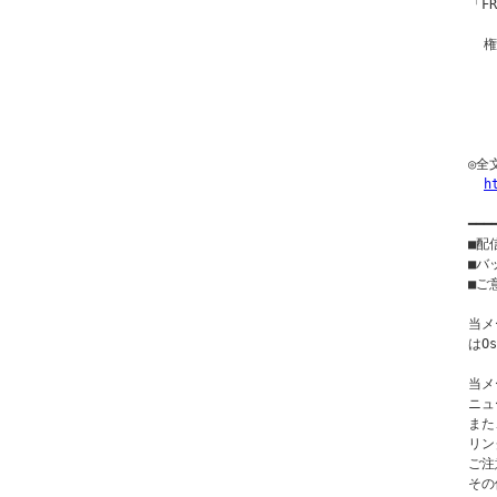
「F
  
  
  
  
  
◎全
h
━━━
■配
■バ
■ご意
当メ
はO
当メ
ニュ
また
リン
ご注