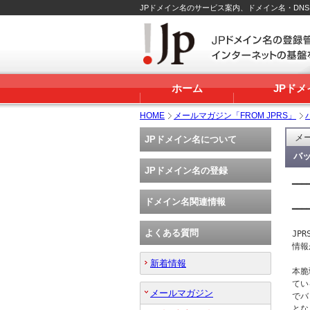
JPドメイン名のサービス案内、ドメイン名・DN
ホーム
JPド
HOME
メールマガジン「FROM JPRS」
メー
JPドメイン名について
バッ
JPドメイン名の登録
━━━
   
ドメイン名関連情報
━━━
よくある質問
JPR
情報
新着情報
本脆
てい
メールマガジン
でバ
とな