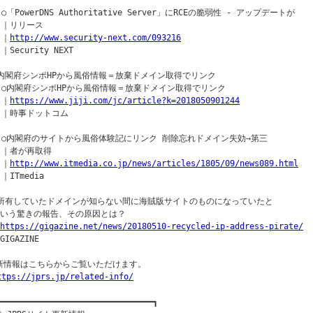
 ○「PowerDNS Authoritative Server」にRCEの脆弱性 - アップデートが

  ｜リリース

 ｜
http://www.security-next.com/093216
 ｜Security NEXT

▼内閣府シンポHPから風俗情報＝放棄ドメイン取得でリンク

  ○内閣府シンポHPから風俗情報＝放棄ドメイン取得でリンク

 ｜
https://www.jiji.com/jc/article?k=2018050901244
  ｜時事ドットコム

  ○内閣府のサイトから風俗体験記にリンク 削除忘れドメイン失効→第三

  ｜者が再取得

 ｜
http://www.itmedia.co.jp/news/articles/1805/09/news089.html
 ｜ITmedia

○所有していたドメインが知らない間に海賊版サイトのものになっていたと

｜いう驚きの報告、その原因とは？

https://gigazine.net/news/20180510-recycled-ip-address-pirate/
GIGAZINE

新情報はこちらからご覧いただけます。

ttps://jprs.jp/related-info/
━━━━━━━━━━━━━━━━━━━━━━━━━━━━━━━━┓
