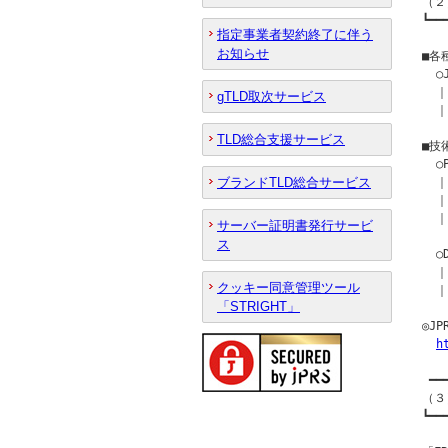
（２
┗━━
指定事業者契約終了に伴う
お知らせ
■各
  
  ｜
gTLD取次サービス
  ｜
TLD総合支援サービス
■技
  ○
ブランドTLD総合サービス
  ｜
  ｜
  ｜
サーバー証明書発行サービ
ス
  
  ｜
クッキー同意管理ツール
  ｜
「STRIGHT」
◎J
h
 ━━
（３
┗━━