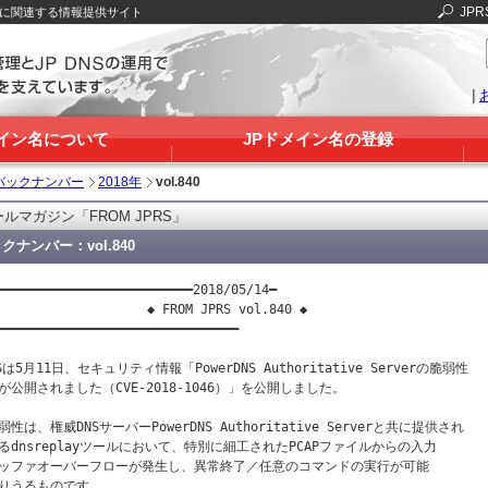
JPR
Sに関連する情報提供サイト
|
メイン名について
JPドメイン名の登録
バックナンバー
2018年
vol.840
ルマガジン「FROM JPRS」
クナンバー：vol.840
━━━━━━━━━━━━━━━━━━━━━━━━━━2018/05/14━

                    ◆ FROM JPRS vol.840 ◆

━━━━━━━━━━━━━━━━━━━━━━━━━━━━━━━━

Sは5月11日、セキュリティ情報「PowerDNS Authoritative Serverの脆弱性

が公開されました（CVE-2018-1046）」を公開しました。

弱性は、権威DNSサーバーPowerDNS Authoritative Serverと共に提供され

るdnsreplayツールにおいて、特別に細工されたPCAPファイルからの入力

ッファオーバーフローが発生し、異常終了／任意のコマンドの実行が可能

りうるものです。
