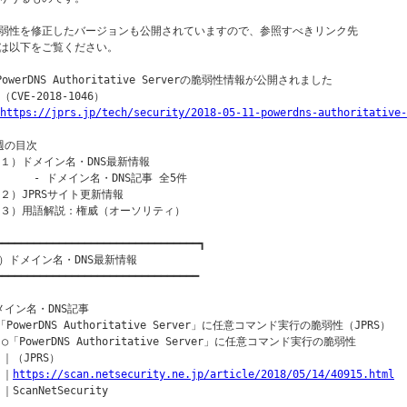
弱性を修正したバージョンも公開されていますので、参照すべきリンク先

は以下をご覧ください。

PowerDNS Authoritative Serverの脆弱性情報が公開されました

（CVE-2018-1046）

https://jprs.jp/tech/security/2018-05-11-powerdns-authoritative-
週の目次

（１）ドメイン名・DNS最新情報

      - ドメイン名・DNS記事 全5件

（２）JPRSサイト更新情報

（３）用語解説：権威（オーソリティ）

━━━━━━━━━━━━━━━━━━━━━━━━━━━━━━━━┓

）ドメイン名・DNS最新情報

━━━━━━━━━━━━━━━━━━━━━━━━━━━━━━━━

メイン名・DNS記事

「PowerDNS Authoritative Server」に任意コマンド実行の脆弱性（JPRS）

 ○「PowerDNS Authoritative Server」に任意コマンド実行の脆弱性

 ｜（JPRS）

 ｜
https://scan.netsecurity.ne.jp/article/2018/05/14/40915.html
 ｜ScanNetSecurity
