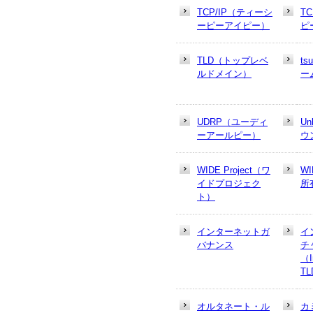
TCP/IP（ティーシ
T
ーピーアイピー）
ピ
TLD（トップレベ
t
ルドメイン）
ー
UDRP（ユーディ
U
ーアールピー）
ウ
WIDE Project（ワ
W
イドプロジェク
所
ト）
インターネットガ
イ
バナンス
チ
（In
T
オルタネート・ル
カ