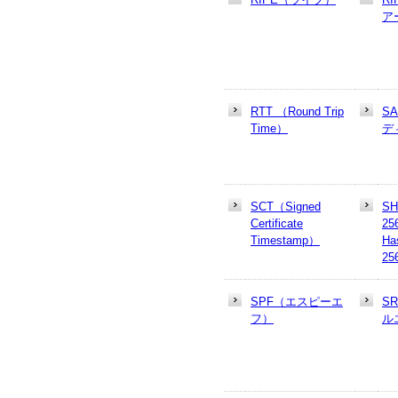
ア
RTT （Round Trip
S
Time）
デ
SCT（Signed
SH
Certificate
25
Timestamp）
Ha
25
SPF（エスピーエ
S
フ）
ル