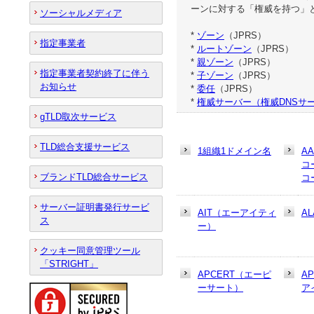
ーンに対する「権威を持つ」
ソーシャルメディア
*
ゾーン
（JPRS）
指定事業者
*
ルートゾーン
（JPRS）
*
親ゾーン
（JPRS）
指定事業者契約終了に伴う
*
子ゾーン
（JPRS）
お知らせ
*
委任
（JPRS）
*
権威サーバー（権威DNSサ
gTLD取次サービス
TLD総合支援サービス
1組織1ドメイン名
A
コ
ブランドTLD総合サービス
コ
サーバー証明書発行サービ
AIT（エーアイティ
AL
ス
ー）
クッキー同意管理ツール
「STRIGHT」
APCERT（エーピ
A
ーサート）
ア