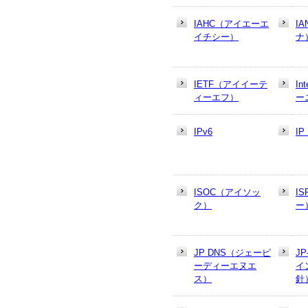
IAHC（アイエーエ
I
イチシー）
ナ
IETF（アイイーテ
In
ィーエフ）
ー
IPv6
I
ISOC（アイソッ
I
ク）
ー
JP DNS（ジェーピ
J
ーディーエヌエ
イ
ス）
針