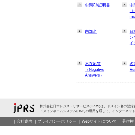
中間CA証明書
中
（m
mi
内部名
日
ン
イ
不在応答
名
（Negative
Re
Answers）
株式会社日本レジストリサービス(JPRS)は、ドメイン名の登録
ドメインネームシステム(DNS)の運用を通して、インターネット
｜
会社案内
｜
プライバシーポリシー
｜
Webサイトについて
｜
著作権