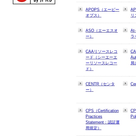
APOPS（エーピー
A
オプス）
リ
ASO（エーエスオ
At
ー）
ラ
CAAリソースレコ
CA
ード（シーエーエ
Au
ーリソースレコー
局
ド）
CENTR（センタ
Cer
ー）
CPS（Certification
CP
Practices
Po
Statement：認証運
用規定）