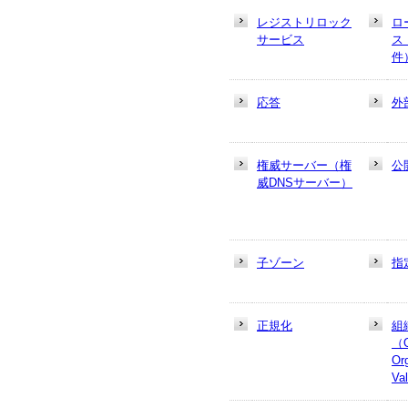
レジストリロック
ロ
サービス
ス
件
応答
外
権威サーバー（権
公
威DNSサーバー）
子ゾーン
指
正規化
組
（
Or
Va