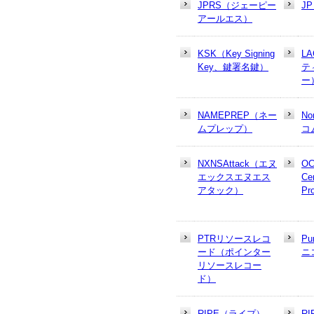
JPRS（ジェーピー
J
アールエス）
KSK（Key Signing
L
Key、鍵署名鍵）
テ
ー
NAMEPREP（ネー
N
ムプレップ）
コ
NXNSAttack（エヌ
OC
エックスエヌエス
Cer
アタック）
Pr
PTRリソースレコ
Pu
ード（ポインター
ニ
リソースレコー
ド）
RIPE（ライプ）
R