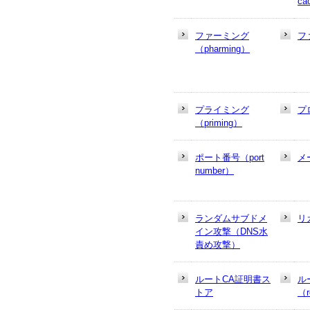
ca
ファーミング
フ
（pharming）
プライミング
プ
（priming）
ポート番号（port
メ
number）
ランダムサブドメ
リ
イン攻撃（DNS水
責め攻撃）
ルートCA証明書ス
ル
トア
（r