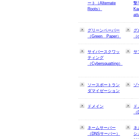
ート（Alternate
撃
Roots）
Ka
at
グリーンペーパー
グ
（Green Paper）
（g
サイバースクワッ
サ
ティング
（Cybersquatting）
ソースポートラン
ゾ
ダマイゼーション
ドメイン
ド
（
ネームサーバー
ネ
（DNSサーバー）
シュ