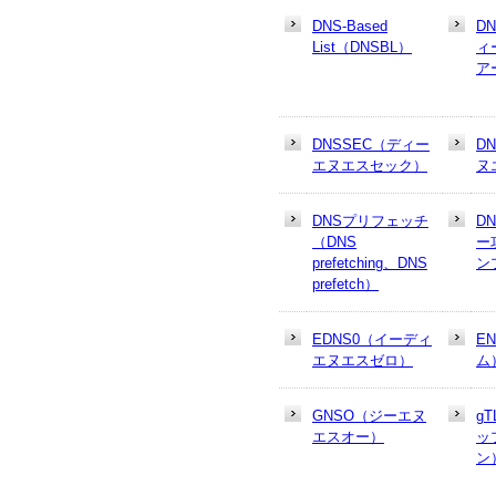
DNS-Based
D
List（DNSBL）
ィ
ア
DNSSEC（ディー
D
エヌエスセック）
ヌ
DNSプリフェッチ
D
（DNS
ー
prefetching、DNS
ン
prefetch）
EDNS0（イーディ
E
エヌエスゼロ）
ム
GNSO（ジーエヌ
g
エスオー）
ッ
ン