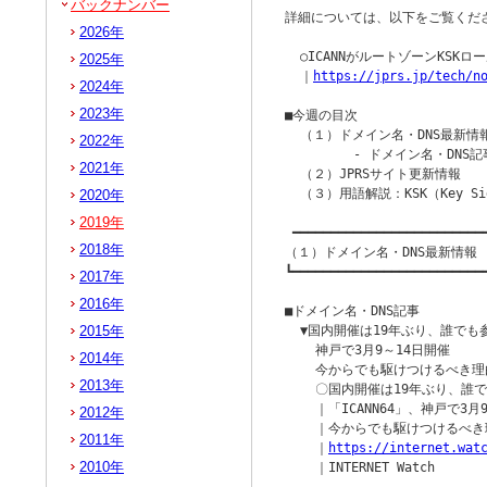
バックナンバー
詳細については、以下をご覧くださ
2026年
  ○ICANNがルートゾーンKS
2025年
  ｜
https://jprs.jp/tech/n
2024年
2023年
■今週の目次

  （１）ドメイン名・DNS最新情報
2022年
         - ドメイン名・DNS記
2021年
  （２）JPRSサイト更新情報

  （３）用語解説：KSK（Key Si
2020年
2019年
 ━━━━━━━━━━━━━━━━━━━━━━━━━━
2018年
（１）ドメイン名・DNS最新情報

┗━━━━━━━━━━━━━━━━━━━━━━━━━━
2017年
2016年
■ドメイン名・DNS記事

2015年
  ▼国内開催は19年ぶり、誰でも参
    神戸で3月9～14日開催

2014年
    今からでも駆けつけるべき理
2013年
    〇国内開催は19年ぶり、誰
    ｜「ICANN64」、神戸で3月
2012年
    ｜今からでも駆けつけるべき
2011年
    ｜
https://internet.wat
2010年
    ｜INTERNET Watch
