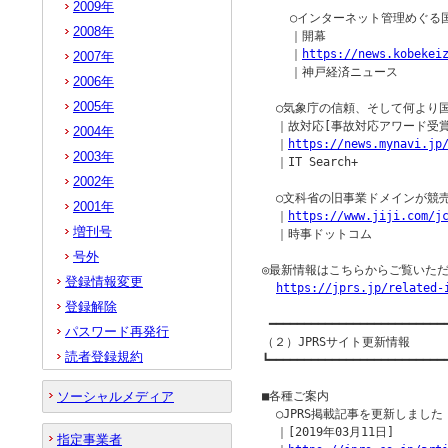
2009年
    ○インターネット管理めぐる
2008年
    ｜開幕

    ｜
https://news.kobekei
2007年
    ｜神戸経済ニュース

2006年
2005年
  ○気象庁の信頼、そして何より
  ｜故対応[事故対応アワード受賞
2004年
  ｜
https://news.mynavi.jp
2003年
  ｜IT Search+

2002年
  ○文科省の旧事業ドメインが競
2001年
  ｜
https://www.jiji.com/j
増刊号
  ｜時事ドットコム

号外
◎最新情報はこちらからご覧いただ
登録情報変更
https://jprs.jp/related-
登録解除
 ━━━━━━━━━━━━━━━━━━━━━━━━━━
パスワード再発行
（２）JPRSサイト更新情報

読者登録規約
┗━━━━━━━━━━━━━━━━━━━━━━━━━━
ソーシャルメディア
■各種ご案内

  ○JPRS掲載記事を更新しました

  ｜[2019年03月11日]

指定事業者