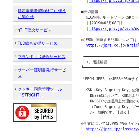
  ｜
https://jprs.co.jp/art
指定事業者契約終了に伴う
■技術情報

お知らせ
  ○ICANNがルートゾーンKS
  ｜[2019年03月08日]

  ｜
https://jprs.jp/tech/n
gTLD取次サービス
◎JPRSに関連する記事について
TLD総合支援サービス
https://jprs.co.jp/artic
ブランドTLD総合サービス
 ━━━━━━━━━━━━━━━━━━━━━━━━━━
（３）用語解説

┗━━━━━━━━━━━━━━━━━━━━━━━━━━
サーバー証明書発行サービ
ス
「FROM JPRS」やJPRSのW
クッキー同意管理ツール
  KSK（Key Signing Key、鍵
「STRIGHT」
    DNSSECにおいて、KSKお
    DNSSECでは運用上の理由から、
    （Zone Signing K
    が一般的です。【続く】

◎全文についてはJPRS Webサ
https://jprs.jp/glossary