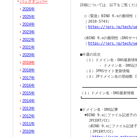
バックナンバー
詳細については、以下をご覧くださ
2026年
  ○（緊急）BIND 9.xの脆弱
2025年
  ｜2018-5743）

2024年
  ｜
https://jprs.jp/tech/s
2023年
  ○BIND 9.xの脆弱性（DNSサ
2022年
  ｜
https://jprs.jp/tech/s
2021年
■今週の目次

2020年
  （１）ドメイン名・DNS最新情報
2019年
         - ドメイン名・DNS記
2018年
  （２）JPRSサイト更新情報

  （３）JPドメイン名の登録数 [2
2017年
2016年
 ━━━━━━━━━━━━━━━━━━━━━━━━━━
2015年
（１）ドメイン名・DNS最新情報

┗━━━━━━━━━━━━━━━━━━━━━━━━━━
2014年
2013年
■ドメイン名・DNS記事

  ▼BIND 9.xにファイル記述子
2012年
    JPCERT/CC）

2011年
    ○BIND 9.xにファイル記
2010年
    ｜JPCERT/CC）
