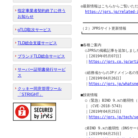
◎最新情報はこちらからご覧いただ
指定事業者契約終了に伴う
https://jprs.jp/related-
お知らせ
 ━━━━━━━━━━━━━━━━━━━━━━━━━━
（２）JPRSサイト更新情報

gTLD取次サービス
┗━━━━━━━━━━━━━━━━━━━━━━━━━━
TLD総合支援サービス
■各種ご案内

  ○JPRSの掲載記事を追加しました
ブランドTLD総合サービス
  ｜[2019年05月07日]

  ｜
https://jprs.co.jp/art
サーバー証明書発行サービ
  ○総務省からのJPドメイン名の
ス
  ｜[2019年04月26日]

  ｜
https://jprs.jp/whatsn
クッキー同意管理ツール
「STRIGHT」
■技術情報

  ○（緊急）BIND 9.xの脆弱
  ｜（CVE-2018-5743）

  ｜[2019年04月25日]

  ｜
https://jprs.jp/tech/s
  ○BIND 9.xの脆弱性（DNSサ
  ｜[2019年04月25日]
