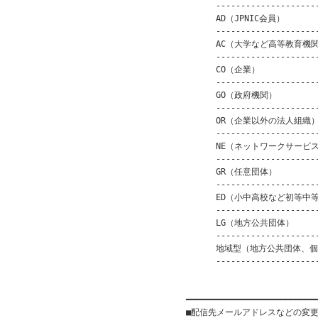
      ---------------------
      AD（JPNIC会員）       
      ---------------------
      AC（大学など高等教育機関） 
      ---------------------
      CO（企業）            
      ---------------------
      GO（政府機関）          
      ---------------------
      OR（企業以外の法人組織）   
      ---------------------
      NE（ネットワークサービス） 
      ---------------------
      GR（任意団体）          
      ---------------------
      ED（小中高校など初等中等
      ---------------------
      LG（地方公共団体）       
      ---------------------
      地域型（地方公共団体、個人等
      ---------------------
                         
━━━━━━━━━━━━━━━━━━━━━━━━━━
■配信先メールアドレスなどの変