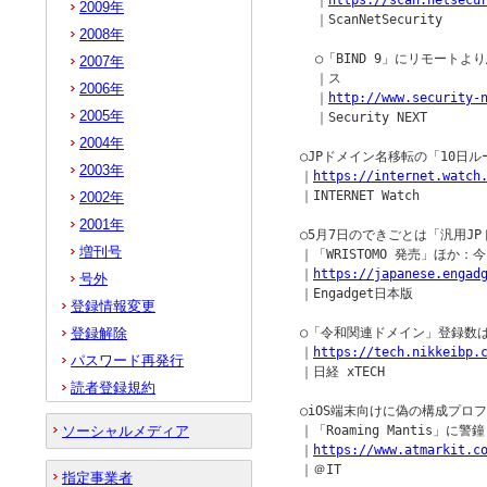
    ｜
https://scan.netsecu
2009年
    ｜ScanNetSecurity

2008年
    ○「BIND 9」にリモート
2007年
    ｜ス

2006年
    ｜
http://www.security-
2005年
    ｜Security NEXT

2004年
  ○JPドメイン名移転の「10日ル
2003年
  ｜
https://internet.watch
  ｜INTERNET Watch

2002年
2001年
  ○5月7日のできごとは「汎用J
増刊号
  ｜「WRISTOMO 発売」ほか：
  ｜
https://japanese.engad
号外
  ｜Engadget日本版

登録情報変更
登録解除
  ○「令和関連ドメイン」登録数は
  ｜
https://tech.nikkeibp.
パスワード再発行
  ｜日経 xTECH

読者登録規約
  ○iOS端末向けに偽の構成プロ
ソーシャルメディア
  ｜「Roaming Mantis」に警鐘

  ｜
https://www.atmarkit.c
  ｜＠IT

指定事業者