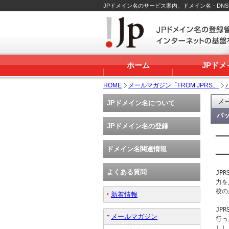
JPドメイン名のサービス案内、ドメイン名・DN
ホーム
JPド
HOME
メールマガジン「FROM JPRS」
メー
JPドメイン名について
バッ
JPドメイン名の登録
━━━
   
ドメイン名関連情報
━━━
よくある質問
JP
力を
校の
新着情報
JP
メールマガジン
行っ
しし