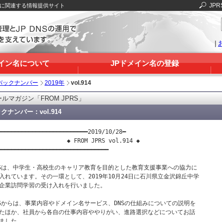
JPR
Sに関連する情報提供サイト
|
メイン名について
JPドメイン名の登録
バックナンバー
2019年
vol.914
ルマガジン「FROM JPRS」
クナンバー：vol.914
━━━━━━━━━━━━━━━━━━━━━━━━━━2019/10/28━

                    ◆ FROM JPRS vol.914 ◆

━━━━━━━━━━━━━━━━━━━━━━━━━━━━━━━━

RSは、中学生・高校生のキャリア教育を目的とした教育支援事業への協力に

入れています。その一環として、2019年10月24日に石川県立金沢錦丘中学

企業訪問学習の受け入れを行いました。

RSからは、事業内容やドメイン名サービス、DNSの仕組みについての説明を

たほか、社員から各自の仕事内容ややりがい、進路選択などについてお話

ました。
