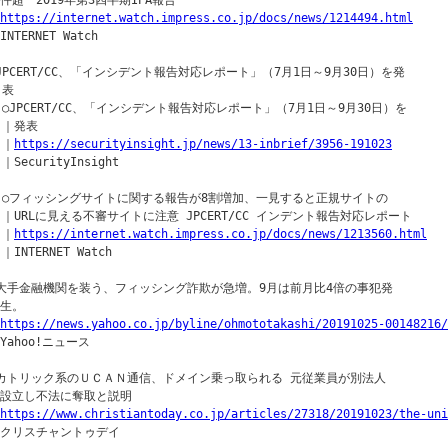
｜件超　2019年第3四半期IPA報告

https://internet.watch.impress.co.jp/docs/news/1214494.html
INTERNET Watch

▼JPCERT/CC、「インシデント報告対応レポート」（7月1日～9月30日）を発

 表

  ○JPCERT/CC、「インシデント報告対応レポート」（7月1日～9月30日）を

 ｜発表

 ｜
https://securityinsight.jp/news/13-inbrief/3956-191023
 ｜SecurityInsight

  ○フィッシングサイトに関する報告が8割増加、一見すると正規サイトの

  ｜URLに見える不審サイトに注意 JPCERT/CC インデント報告対応レポート

 ｜
https://internet.watch.impress.co.jp/docs/news/1213560.html
 ｜INTERNET Watch

○大手金融機関を装う、フィッシング詐欺が急増。9月は前月比4倍の事犯発

生。

https://news.yahoo.co.jp/byline/ohmototakashi/20191025-00148216/
Yahoo!ニュース

○カトリック系のＵＣＡＮ通信、ドメイン乗っ取られる 元従業員が別法人

｜設立し不法に奪取と説明

https://www.christiantoday.co.jp/articles/27318/20191023/the-uni
｜クリスチャントゥデイ
