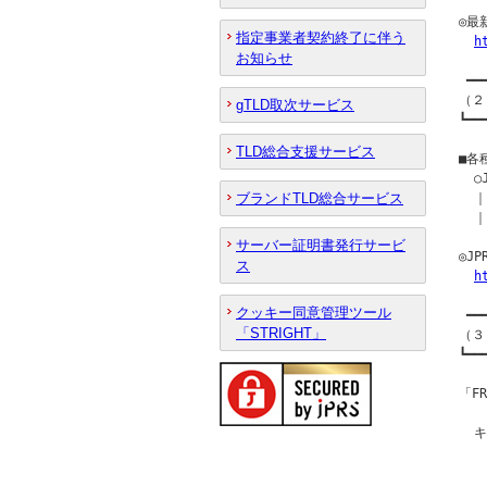
◎最
指定事業者契約終了に伴う
h
お知らせ
 ━━
（２
gTLD取次サービス
┗━━
TLD総合支援サービス
■各
  
ブランドTLD総合サービス
  ｜
  ｜
サーバー証明書発行サービ
◎J
ス
h
クッキー同意管理ツール
 ━━
「STRIGHT」
（３
┗━━
「F
  
  
  