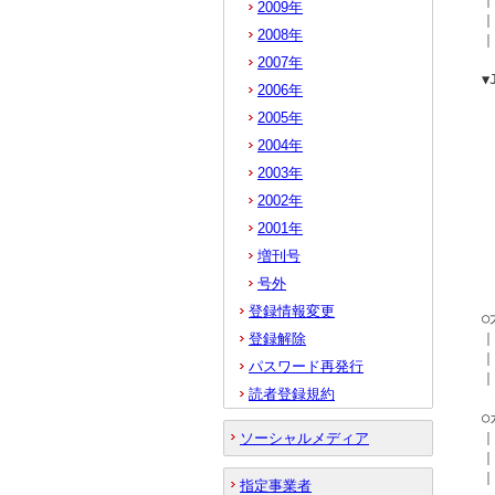
  
2009年
  ｜
2008年
  ｜
2007年
  
2006年
   
2005年
  
   
2004年
   
2003年
   
2002年
  
2001年
  
増刊号
   
   
号外
登録情報変更
  
登録解除
  ｜
  ｜
パスワード再発行
  ｜
読者登録規約
  
ソーシャルメディア
  
  ｜
  
指定事業者