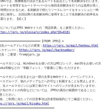
  DNSでは、階層構造の頂点であるルートを起点として名前解決を行います。

  ルートを管理するルートサーバーから毎回名前解決を行うのは負荷が高く、

  時間がかかるため、名前解決で得たリソースレコードをキャッシュに一時

  的に保持し、次回以降の名前解決時に使用することで名前解決の効率化を

  図ります。【続く】

文についてはJPRS Webサイトの「用語辞典」をご参照ください。

ttps://jprs.jp/glossary/index.php?ID=0181
━━━━━━━━━━━━━━━━━━━━━━━━【FROM JPRS】━

信先メールアドレスなどの変更：
https://jprs.jp/mail/henkou.html
ックナンバー：
https://jprs.jp/mail/backnumber/
見・ご要望：from@jprs.jp

ールマガジンは、Windowsをお使いの方はMSゴシック、macOSをお使いの方

saka等幅などの「等幅フォント」で最適にご覧いただけます。

ールマガジンの全文または一部の文章をWebサイト、メーリングリスト、

ースグループ、他のメディアなどへ許可なく転載することを禁止します。

、当メールマガジンには第三者のサイトへのリンクが含まれていますが、

ク先のサイトの内容などについては、JPRSの責任の範囲外であることに

意ください。

ps://jprs.jp/mail/kiyaku.html
━━━━━━━━━━━━━━━━━━━━━━━━━━━━━━━━━
