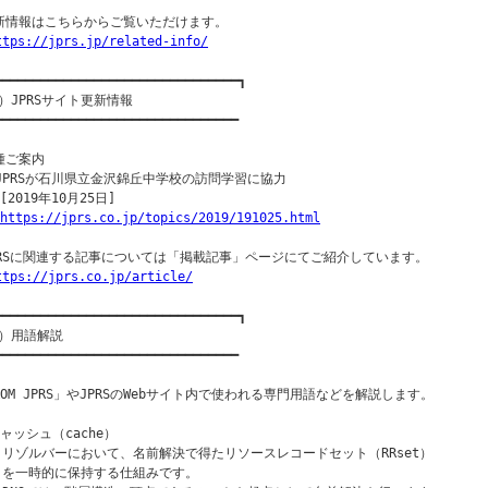
新情報はこちらからご覧いただけます。

ttps://jprs.jp/related-info/
━━━━━━━━━━━━━━━━━━━━━━━━━━━━━━━━┓

）JPRSサイト更新情報

━━━━━━━━━━━━━━━━━━━━━━━━━━━━━━━━

種ご案内

○JPRSが石川県立金沢錦丘中学校の訪問学習に協力

[2019年10月25日]

https://jprs.co.jp/topics/2019/191025.html
PRSに関連する記事については「掲載記事」ページにてご紹介しています。

ttps://jprs.co.jp/article/
━━━━━━━━━━━━━━━━━━━━━━━━━━━━━━━━┓

）用語解説

━━━━━━━━━━━━━━━━━━━━━━━━━━━━━━━━

ROM JPRS」やJPRSのWebサイト内で使われる専門用語などを解説します。

キャッシュ（cache）

  リゾルバーにおいて、名前解決で得たリソースレコードセット（RRset）

  を一時的に保持する仕組みです。
