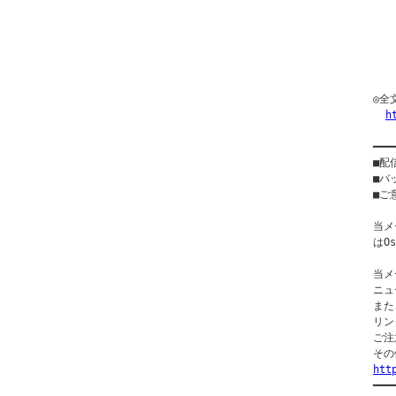
  
  
  
  
  
◎全
h
━━━
■配
■バ
■ご意
当メ
はO
当メ
ニュ
また
リン
ご注
htt

━━