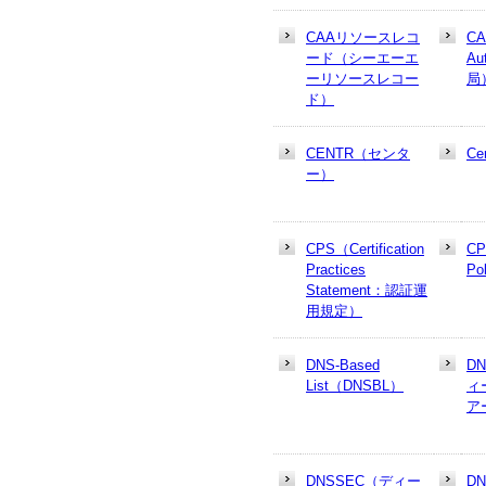
CAAリソースレコ
CA
ード（シーエーエ
Au
ーリソースレコー
局
ド）
CENTR（センタ
Cer
ー）
CPS（Certification
CP
Practices
Po
Statement：認証運
用規定）
DNS-Based
D
List（DNSBL）
ィ
ア
DNSSEC（ディー
D