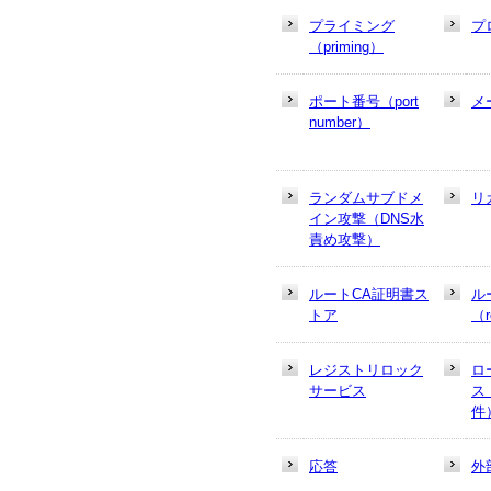
プライミング
プ
（priming）
ポート番号（port
メ
number）
ランダムサブドメ
リ
イン攻撃（DNS水
責め攻撃）
ルートCA証明書ス
ル
トア
（r
レジストリロック
ロ
サービス
ス
件
応答
外