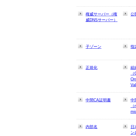
権威サーバー（権
公
威DNSサーバー）
子ゾーン
指
正規化
組
（
Or
Va
中間CA証明書
中
（m
mi
内部名
日
ン