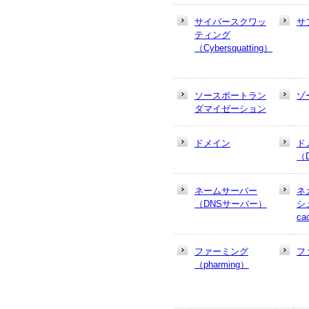
サイバースクワッ
サ
ティング
（Cybersquatting）
ソースポートラン
ゾ
ダマイゼーション
ドメイン
ド
（
ネームサーバー
ネ
（DNSサーバー）
シュ
ca
ファーミング
フ
（pharming）