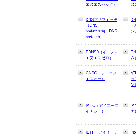
エヌエスセック）
ヌ
DNSプリフェッチ
D
（DNS
ー
prefetching、DNS
ン
prefetch）
EDNS0（イーディ
E
エヌエスゼロ）
ム
GNSO（ジーエヌ
g
エスオー）
ッ
ン
IAHC（アイエーエ
I
イチシー）
ナ
IETF（アイイーテ
In