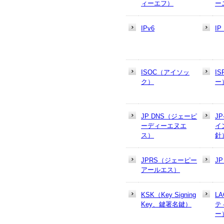
ィーエフ）
ー
IPv6
I
ISOC（アイソッ
I
ク）
ー
JP DNS（ジェーピ
J
ーディーエヌエ
イ
ス）
針
JPRS（ジェーピー
J
アールエス）
KSK（Key Signing
L
Key、鍵署名鍵）
テ
ー