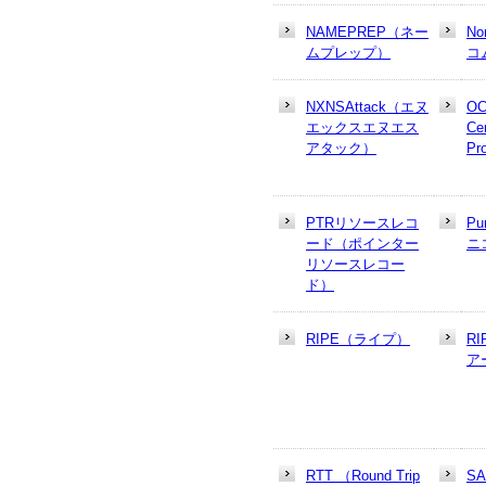
NAMEPREP（ネー
N
ムプレップ）
コ
NXNSAttack（エヌ
OC
エックスエヌエス
Cer
アタック）
Pr
PTRリソースレコ
Pu
ード（ポインター
ニ
リソースレコー
ド）
RIPE（ライプ）
R
ア
RTT （Round Trip
S