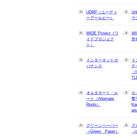
UDRP（ユーディ
U
ーアールピー）
ウ
WIDE Project（ワ
W
イドプロジェク
所
ト）
インターネットガ
イ
バナンス
チ
（In
T
オルタネート・ル
カ
ート（Alternate
撃
Roots）
Ka
at
グリーンペーパー
グ
（Green Paper）
（g