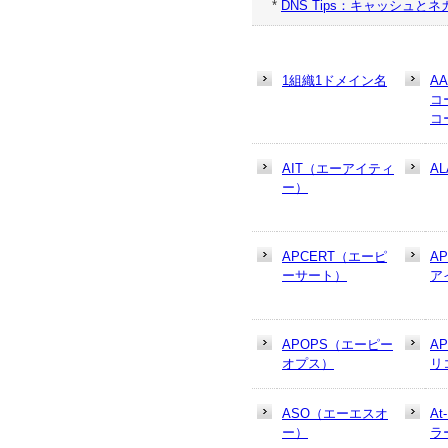
*
DNS Tips：キャッシュ
1組織1ドメイン名
A
コ
コ
AIT（エーアイティ
AL
ー）
APCERT（エーピ
A
ーサート）
ア
APOPS（エーピー
A
オプス）
リ
ASO（エーエスオ
At
ー）
ラ