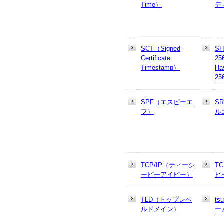
Time）
デ
SCT（Signed
SH
Certificate
25
Timestamp）
Ha
25
SPF（エスピーエ
S
フ）
ル
TCP/IP（ティーシ
T
ーピーアイピー）
ピ
TLD（トップレベ
t
ルドメイン）
ー