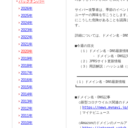
バックナンバー
2026年
サイバー攻撃者は、季節のイベン
ユーザーの興味を引こうとします
2025年
にこうした危険があることを認識
2024年
す。

2023年
詳細については、ドメイン名・DN
2022年
2021年
■今週の目次

  （１）ドメイン名・DNS最新情報
2020年
         - ドメイン名・DNS記
2019年
  （２）JPRSサイト更新情報

2018年
  （３）用語解説：ハッシュ値（
2017年
 ━━━━━━━━━━━━━━━━━━━━━━━━━━
2016年
（１）ドメイン名・DNS最新情報

2015年
┗━━━━━━━━━━━━━━━━━━━━━━━━━━
2014年
■ドメイン名・DNS記事

2013年
  ○新型コロナウイルス関連のドメ
  ｜
https://news.mynavi.jp
2012年
  ｜マイナビニュース

2011年
2010年
  ○Amazonのドメインのメー