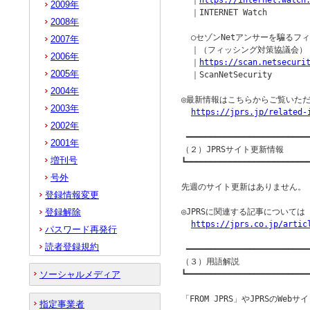
  ｜
https://internet.watch
2009年
  ｜INTERNET Watch

2008年
  ○セゾンNetアンサーを騙るフ
2007年
  ｜（フィッシング対策協議会）

2006年
  ｜
https://scan.netsecuri
2005年
  ｜ScanNetSecurity

2004年
◎最新情報はこちらからご覧いただ
2003年
https://jprs.jp/related-
2002年
 ━━━━━━━━━━━━━━━━━━━━━━━━━━
2001年
（２）JPRSサイト更新情報

増刊号
┗━━━━━━━━━━━━━━━━━━━━━━━━━━
号外
先週のサイト更新はありません。

登録情報変更
登録解除
◎JPRSに関連する記事について
https://jprs.co.jp/artic
パスワード再発行
読者登録規約
 ━━━━━━━━━━━━━━━━━━━━━━━━━━
（３）用語解説

ソーシャルメディア
┗━━━━━━━━━━━━━━━━━━━━━━━━━━
「FROM JPRS」やJPRSのW
指定事業者