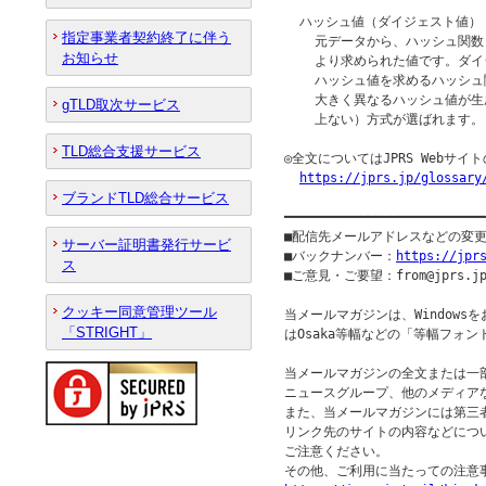
  ハッシュ値（ダイジェスト値）

指定事業者契約終了に伴う
    元データから、ハッシュ関
お知らせ
    より求められた値です。ダ
    ハッシュ値を求めるハッシ
    大きく異なるハッシュ値が
gTLD取次サービス
    上ない）方式が選ばれます。
TLD総合支援サービス
◎全文についてはJPRS Webサ
https://jprs.jp/glossary
ブランドTLD総合サービス
━━━━━━━━━━━━━━━━━━━━━━━━━━
■配信先メールアドレスなどの変
サーバー証明書発行サービ
■バックナンバー：
https://jpr
ス
■ご意見・ご要望：from@jprs.jp
クッキー同意管理ツール
当メールマガジンは、Windowsを
「STRIGHT」
はOsaka等幅などの「等幅フォン
当メールマガジンの全文または一部
ニュースグループ、他のメディア
また、当メールマガジンには第三
リンク先のサイトの内容などについ
ご注意ください。
