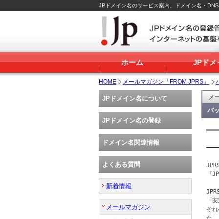
JPドメイン名のサービス案内、ドメイン名・DN
ホーム
JPド
HOME
メールマガジン「FROM JPRS」
メー
JPドメイン名について
バッ
JPドメイン名の登録
━━━
   
ドメイン名関連情報
━━━
よくある質問
JP
『J
新着情報
JP
「安
メールマガジン
それ
た。
