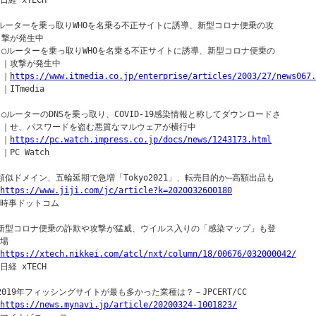
日経 xTECH

▼ルーターを乗っ取りWHOを名乗る不正サイトに誘導、新型コロナ便乗の攻

  撃が発生中

  ○ルーターを乗っ取りWHOを名乗る不正サイトに誘導、新型コロナ便乗の

  ｜攻撃が発生中

 ｜
https://www.itmedia.co.jp/enterprise/articles/2003/27/news067.
 ｜ITmedia

  ○ルーターのDNSを乗っ取り、COVID-19感染情報と称してダウンロードさ

  ｜せ、パスワードを盗む悪質なマルウェアが横行中

 ｜
https://pc.watch.impress.co.jp/docs/news/1243173.html
 ｜PC Watch

○類似ドメイン、五輪延期で急増「Tokyo2021」、転売目的か―高額出品も

https://www.jiji.com/jc/article?k=2020032600180
｜時事ドットコム

○新型コロナ便乗の詐欺や攻撃が猛威、ウイルス入りの「感染マップ」も登

場

https://xtech.nikkei.com/atcl/nxt/column/18/00676/032000042/
日経 xTECH

○2019年フィッシングサイトが最も多かった業種は？－JPCERT/CC

https://news.mynavi.jp/article/20200324-1001823/