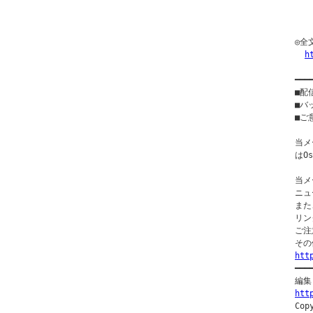
  
  
◎全
h
━━━
■配
■バ
■ご意
当メ
はO
当メ
ニュ
また
リン
ご注
htt

━━
htt