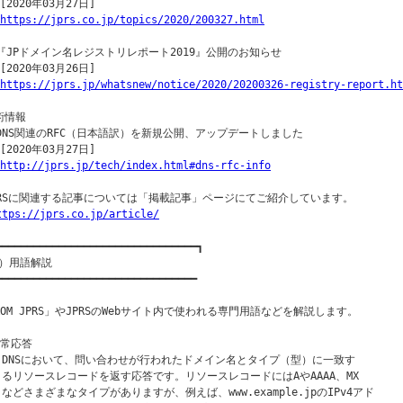
[2020年03月27日]

https://jprs.co.jp/topics/2020/200327.html
○『JPドメイン名レジストリレポート2019』公開のお知らせ

[2020年03月26日]

https://jprs.jp/whatsnew/notice/2020/20200326-registry-report.ht
術情報

○DNS関連のRFC（日本語訳）を新規公開、アップデートしました

[2020年03月27日]

http://jprs.jp/tech/index.html#dns-rfc-info
PRSに関連する記事については「掲載記事」ページにてご紹介しています。

ttps://jprs.co.jp/article/
━━━━━━━━━━━━━━━━━━━━━━━━━━━━━━━━┓

）用語解説

━━━━━━━━━━━━━━━━━━━━━━━━━━━━━━━━

ROM JPRS」やJPRSのWebサイト内で使われる専門用語などを解説します。

通常応答

  DNSにおいて、問い合わせが行われたドメイン名とタイプ（型）に一致す

  るリソースレコードを返す応答です。リソースレコードにはAやAAAA、MX

  などさまざまなタイプがありますが、例えば、www.example.jpのIPv4アド
