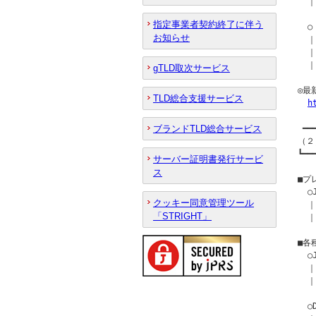
  
指定事業者契約終了に伴う
  
お知らせ
  
  ｜
  ｜
gTLD取次サービス
◎最
TLD総合支援サービス
h
ブランドTLD総合サービス
 ━━
（２
┗━━
サーバー証明書発行サービ
ス
■プ
  
クッキー同意管理ツール
  ｜
「STRIGHT」
  ｜
■各
  
  ｜
  ｜
  ○