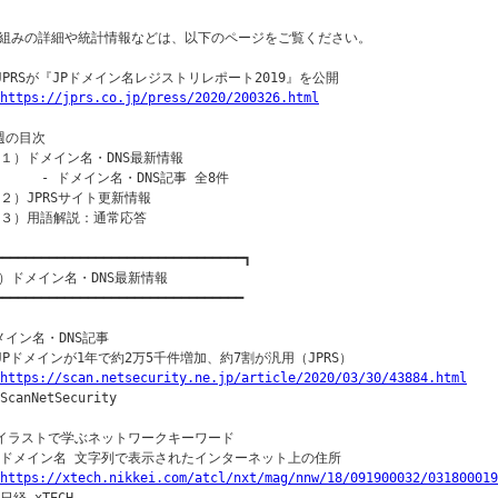
組みの詳細や統計情報などは、以下のページをご覧ください。

○JPRSが『JPドメイン名レジストリレポート2019』を公開

https://jprs.co.jp/press/2020/200326.html
週の目次

（１）ドメイン名・DNS最新情報

      - ドメイン名・DNS記事 全8件

（２）JPRSサイト更新情報

（３）用語解説：通常応答

━━━━━━━━━━━━━━━━━━━━━━━━━━━━━━━━┓

）ドメイン名・DNS最新情報

━━━━━━━━━━━━━━━━━━━━━━━━━━━━━━━━

メイン名・DNS記事

○JPドメインが1年で約2万5千件増加、約7割が汎用（JPRS）

https://scan.netsecurity.ne.jp/article/2020/03/30/43884.html
ScanNetSecurity

○イラストで学ぶネットワークキーワード

｜ドメイン名 文字列で表示されたインターネット上の住所

https://xtech.nikkei.com/atcl/nxt/mag/nnw/18/091900032/031800019