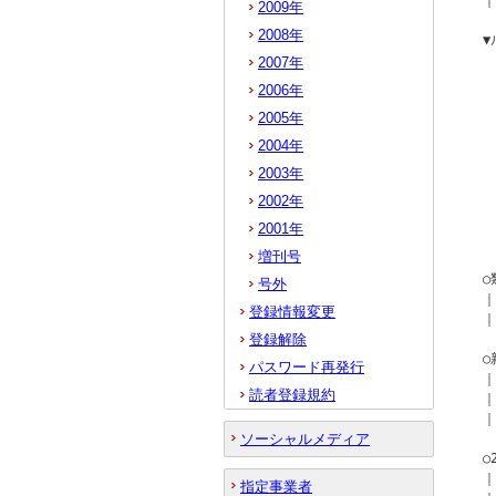
  ｜
2009年
2008年
  
  
2007年
  
2006年
  
2005年
   
   
2004年
2003年
  
  
2002年
   
2001年
   
増刊号
  
号外
  ｜
登録情報変更
  
登録解除
  
パスワード再発行
  ｜
読者登録規約
  ｜
  ｜
ソーシャルメディア
  
  ｜
指定事業者