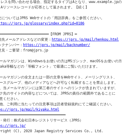
  レスを問い合わせる場合、指定するタイプはAとなり、www.example.jpの

  Aリソースレコードが応答として返されます。【続く】

文についてはJPRS Webサイトの「用語辞典」をご参照ください。

ttps://jprs.jp/glossary/index.php?id=0186
━━━━━━━━━━━━━━━━━━━━━━━━【FROM JPRS】━

信先メールアドレスなどの変更：
https://jprs.jp/mail/henkou.html
ックナンバー：
https://jprs.jp/mail/backnumber/
見・ご要望：from@jprs.jp

ールマガジンは、Windowsをお使いの方はMSゴシック、macOSをお使いの方

saka等幅などの「等幅フォント」で最適にご覧いただけます。

ールマガジンの全文または一部の文章をWebサイト、メーリングリスト、

ースグループ、他のメディアなどへ許可なく転載することを禁止します。

、当メールマガジンには第三者のサイトへのリンクが含まれていますが、

ク先のサイトの内容などについては、JPRSの責任の範囲外であることに

意ください。

ps://jprs.jp/mail/kiyaku.html
━━━━━━━━━━━━━━━━━━━━━━━━━━━━━━━━━

ps://jprs.jp/